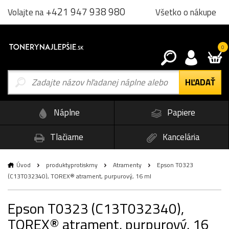
+421 947 938 980
Všetko o nákupe
Volajte na
0
Náplne
Papiere
Tlačiarne
Kancelária
Úvod
produktyprotiskrny
Atramenty
Epson T0323
(C13T032340), TOREX® atrament, purpurový, 16 ml
Epson T0323 (C13T032340),
TOREX® atrament, purpurový, 16