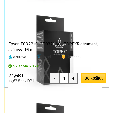
Epson T0322 (C13T032240), TOREX® atrament,
azúrový, 16 ml
azúrová
16 ml
33 bodov
Skladom > 9 ks
21,68 €
-
+
DO KOŠÍKA
17,62 € bez DPH