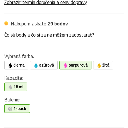
Zobraziť termín doručenia a ceny dopravy
Nákupom získate
29 bodov
Čo sú body a čo si za ne môžem zaobstarať?
Vybraná farba:
čierna
azúrová
purpurová
žltá
Kapacita:
16 ml
Balenie:
1-pack