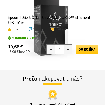
Epson T0324 (C13T032440), TOREX® atrament,
žltý, 16 ml
žltá
16 ml
29 bodov
Skladom > 9 ks
19,66 €
-
+
DO KOŠÍKA
15,98 € bez DPH
Prečo
nakupovať u nás?
Tonery overené zákazníkmi