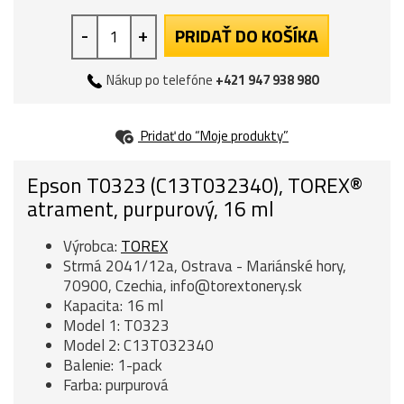
-
+
PRIDAŤ DO KOŠÍKA
Nákup po telefóne
+421 947 938 980
Pridať do “Moje produkty”
Epson T0323 (C13T032340), TOREX®
atrament, purpurový, 16 ml
Výrobca:
TOREX
Strmá 2041/12a, Ostrava - Mariánské hory,
70900, Czechia, info@torextonery.sk
Kapacita: 16 ml
Model 1: T0323
Model 2: C13T032340
Balenie: 1-pack
Farba: purpurová