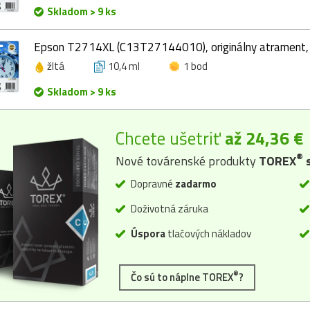
Skladom > 9 ks
Epson T2714XL (C13T27144010), originálny atrament, ž
žltá
10,4 ml
1 bod
Skladom > 9 ks
Chcete ušetriť
až 24,36 €
®
Nové továrenské produkty
TOREX
s
Dopravné
zadarmo
Doživotná záruka
Úspora
tlačových nákladov
®
Čo sú to náplne TOREX
?