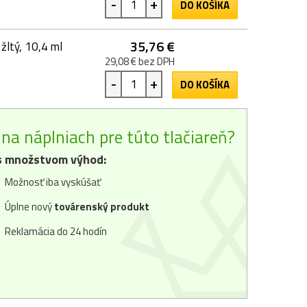
-
+
DO KOŠÍKA
35,76 €
ltý, 10,4 ml
29,08 € bez DPH
-
+
DO KOŠÍKA
na náplniach pre túto tlačiareň?
 množstvom výhod:
Možnosť iba vyskúšať
Úplne nový
továrenský produkt
Reklamácia do 24 hodín