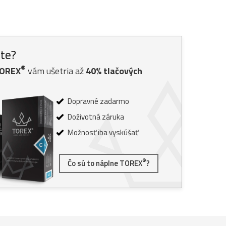
ste?
®
TOREX
vám ušetria až
40% tlačových
Dopravné zadarmo
Doživotná záruka
Možnosť iba vyskúšať
®
Čo sú to náplne TOREX
?