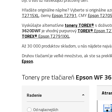
byť u vás už nasledujúci pracovný deň.
Hľadáte originálne náplne? Vyberte si originálne a
T2715XL
, čierny
Epson T2791
, CMY
Epson T270
Vyskúšajte alternatívne
tonery TOREX®
s doživot
3620DWF
je vhodný purpurový
TOREX®
Epson T2
TOREX®
Epson T2791XXL
.
Až 30 000 produktov skladom, u nás nájdete najväčš
Druhov tlačiarní je veľké množstvo, ak ste sa prekli
Epson
.
Tonery pre tlačiareň
Epson WF 3
Atra
Radenie
Od najlacnejších