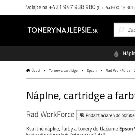
+421 947 938 980
Volajte na
(Po-Pia 8:00-16:30 h
Nápl
Úvod
Tonery a cartridge
Epson
Rad WorkForce
Náplne, cartridge a fa
Rad WorkForce
Pridať tlačiareň do obľúb
Kvalitné náplne, farby a tonery do tlačiarne
Epson