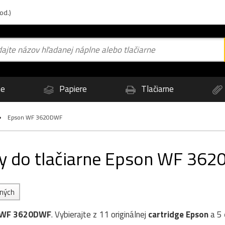
od.)
ne
Papiere
Tlačiarne
Epson WF 3620DWF
rby do tlačiarne Epson WF 36
ených
 WF 3620DWF
. Vybierajte z 11 originálnej
cartridge
Epson
a 5