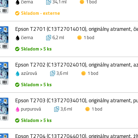
čierna
34,1 ml
1 bod
Skladom - externe
Epson T2701 (C13T27014010), originálny atrament, čie
čierna
6,2 ml
1 bod
Skladom > 5 ks
Epson T2702 (C13T27024010), originálny atrament, azú
azúrová
3,6 ml
1 bod
Skladom > 5 ks
Epson T2703 (C13T27034010), originálny atrament, pur
purpurová
3,6 ml
1 bod
Skladom > 5 ks
Epson T2704 (C13T27044010), originálny atrament, žlt