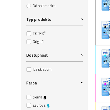
Od najdrahších
Typ produktu
®
TOREX
Originál
Dostupnosť
Iba skladom
Farba
čierna
azúrová