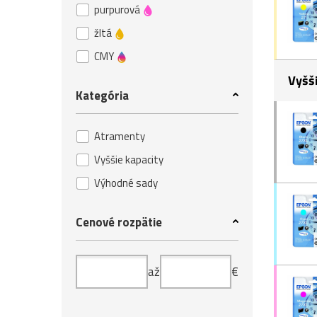
purpurová
žltá
CMY
Vyšš
Kategória
Atramenty
Vyššie kapacity
Výhodné sady
Cenové rozpätie
až
€