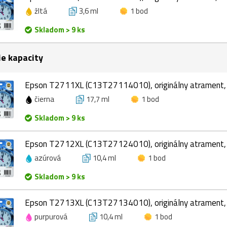
žltá
3,6 ml
1 bod
Skladom > 9 ks
ie kapacity
Epson T2711XL (C13T27114010), originálny atrament, č
čierna
17,7 ml
1 bod
Skladom > 9 ks
Epson T2712XL (C13T27124010), originálny atrament, 
azúrová
10,4 ml
1 bod
Skladom > 9 ks
Epson T2713XL (C13T27134010), originálny atrament, 
purpurová
10,4 ml
1 bod