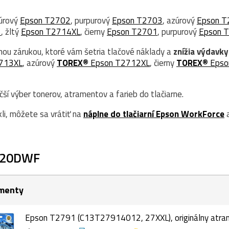
zúrový
Epson T2702
, purpurový
Epson T2703
, azúrový
Epson T
5
, žltý
Epson T2714XL
, čierny
Epson T2701
, purpurový
Epson 
nou zárukou, ktoré vám šetria tlačové náklady a
znížia výdavky
713XL
, azúrový
TOREX®
Epson T2712XL
, čierny
TOREX®
Epso
í výber tonerov, atramentov a farieb do tlačiarne.
kli, môžete sa vrátiť na
náplne do tlačiarní Epson WorkForce
a
620DWF
menty
Epson T2791 (C13T27914012, 27XXL), originálny atrame