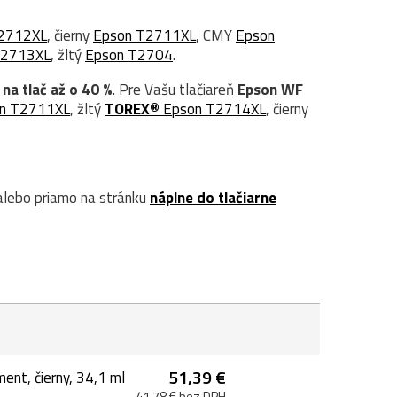
2712XL
, čierny
Epson T2711XL
, CMY
Epson
T2713XL
, žltý
Epson T2704
.
 na tlač až o 40 %
. Pre Vašu tlačiareň
Epson WF
n T2711XL
, žltý
TOREX®
Epson T2714XL
, čierny
lebo priamo na stránku
náplne do tlačiarne
51,39 €
nt, čierny, 34,1 ml
41,78 € bez DPH