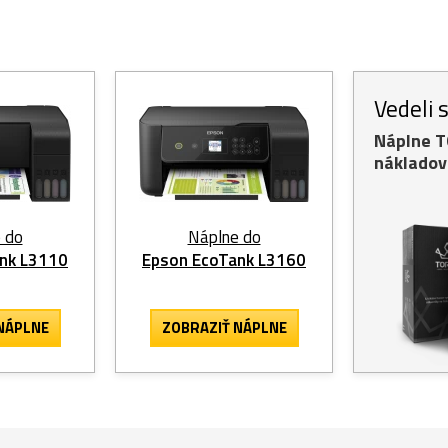
Vedeli 
Náplne 
nákladov
 do
Náplne do
nk L3110
Epson EcoTank L3160
NÁPLNE
ZOBRAZIŤ NÁPLNE