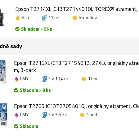
Epson T2714XL (C13T27144010), TOREX® atrament, ž
žltá
17 ml
56 bodov
Skladom > 9 ks
dné sady
Epson T2715XL (C13T27154012, 27XL), originálny atra
m, 3-pack
CMY
3 × 10,4 m
1 bod
Skladom > 9 ks
Epson T2705 (C13T27054010), originálny atrament, CMY
CMY
3 × 3,6 ml
1 bod
Skladom