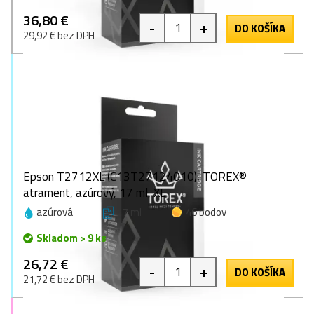
36,80 €
-
+
DO KOŠÍKA
29,92 € bez DPH
Epson T2712XL (C13T27124010), TOREX®
atrament, azúrový, 17 ml, XL
azúrová
17 ml
46 bodov
Skladom > 9 ks
26,72 €
-
+
DO KOŠÍKA
21,72 € bez DPH