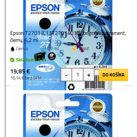
Epson T2701 (C13T27014010), originálny atrament,
čierny, 6,2 ml
čierna
6,2 ml
1 bod
Skladom > 5 ks
19,85 €
-
+
DO KOŠÍKA
16,14 € bez DPH