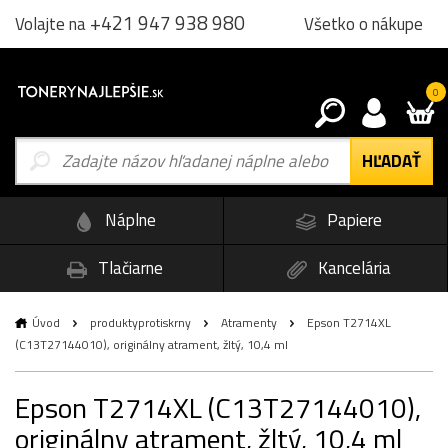
+421 947 938 980
Všetko o nákupe
Volajte na
0
Náplne
Papiere
Tlačiarne
Kancelária
Úvod
produktyprotiskrny
Atramenty
Epson T2714XL
(C13T27144010), originálny atrament, žltý, 10,4 ml
Epson T2714XL (C13T27144010),
originálny atrament, žltý, 10,4 ml