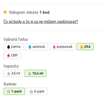
Nákupom získate
1 bod
Čo sú body a čo si za ne môžem zaobstarať?
Vybraná farba:
čierna
azúrová
purpurová
žltá
CMY
Kapacita:
3,6 ml
10,4 ml
Balenie:
1-pack
3-pack