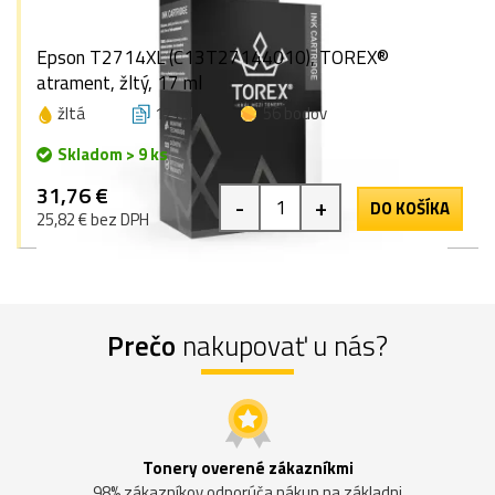
Epson T2714XL (C13T27144010), TOREX®
atrament, žltý, 17 ml
žltá
17 ml
56 bodov
Skladom > 9 ks
31,76 €
-
+
DO KOŠÍKA
25,82 € bez DPH
Prečo
nakupovať u nás?
Tonery overené zákazníkmi
98% zákazníkov odporúča nákup na základni