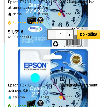
Epson T2791 (C13T27914012, 27XXL), originálny
atrament, čierny, 34,1 ml
čierna
34,1 ml
1 bod
Skladom - externe
51,65 €
-
+
DO KOŠÍKA
41,99 € bez DPH
Epson T2702 (C13T27024010), originálny atrament,
azúrový, 3,6 ml
azúrová
3,6 ml
1 bod
Skladom > 5 ks