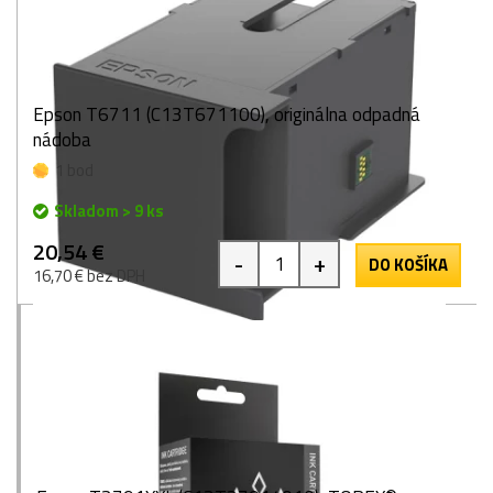
Epson T6711 (C13T671100), originálna odpadná
nádoba
1 bod
Skladom > 9 ks
20,54 €
-
+
DO KOŠÍKA
16,70 € bez DPH