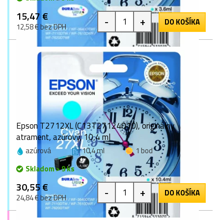
15,47 €
-
+
DO KOŠÍKA
12,58 € bez DPH
Epson T2712XL (C13T27124010), originálny
atrament, azúrový, 10,4 ml
azúrová
10,4 ml
1 bod
Skladom > 9 ks
30,55 €
-
+
DO KOŠÍKA
24,84 € bez DPH