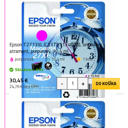
Epson T2713XL (C13T27134010), originálny
atrament, purpurový, 10,4 ml
purpurová
10,4 ml
1 bod
Skladom > 9 ks
30,45 €
-
+
DO KOŠÍKA
24,76 € bez DPH