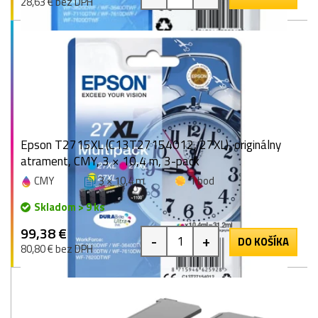
28,63 € bez DPH
Epson T2715XL (C13T27154012, 27XL), originálny
atrament, CMY, 3 × 10,4 m, 3-pack
CMY
3 × 10,4 m
1 bod
Skladom > 9 ks
99,38 €
-
+
DO KOŠÍKA
80,80 € bez DPH