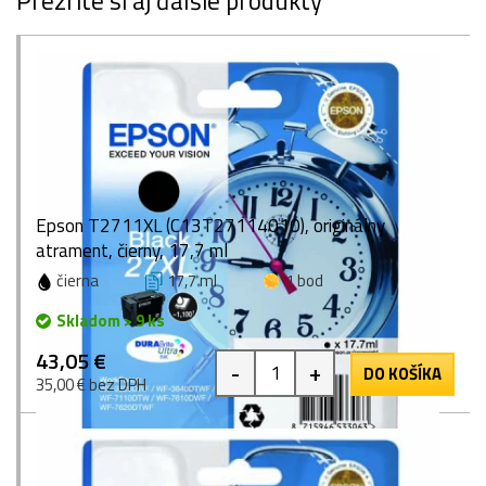
Prezrite si aj ďalšie produkty
Epson T2711XL (C13T27114010), originálny
atrament, čierny, 17,7 ml
čierna
17,7 ml
1 bod
Skladom > 9 ks
43,05 €
-
+
DO KOŠÍKA
35,00 € bez DPH