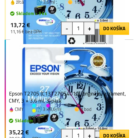
žltá
3,6 ml
1 bod
Skladom > 9 ks
13,72 €
-
+
DO KOŠÍKA
11,16 € bez DPH
Epson T2705 (C13T27054010), originálny atrament,
CMY, 3 × 3,6 ml, 3-pack
CMY
3 × 3,6 ml
1 bod
Skladom
35,22 €
-
+
DO KOŠÍKA