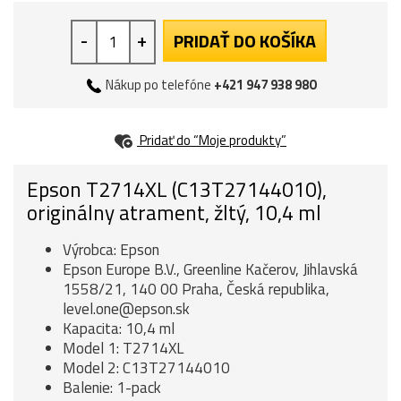
-
+
PRIDAŤ DO KOŠÍKA
Nákup po telefóne
+421 947 938 980
Pridať do “Moje produkty”
Epson T2714XL (C13T27144010),
originálny atrament, žltý, 10,4 ml
Výrobca: Epson
Epson Europe B.V., Greenline Kačerov, Jihlavská
1558/21, 140 00 Praha, Česká republika,
level.one@epson.sk
Kapacita: 10,4 ml
Model 1: T2714XL
Model 2: C13T27144010
Balenie: 1-pack