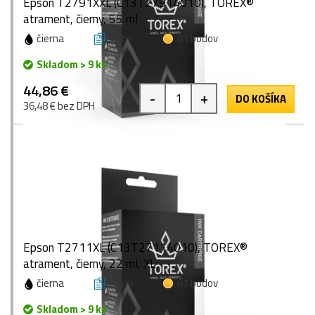
Epson T2791XXL (C13T27914010), TOREX®
atrament, čierny, 55 ml
čierna
55 ml
81 bodov
Skladom > 9 ks
44,86 €
-
+
DO KOŠÍKA
36,48 € bez DPH
Epson T2711XL (C13T27114010), TOREX®
atrament, čierny, 22 ml, XL
čierna
22 ml
67 bodov
Skladom > 9 ks