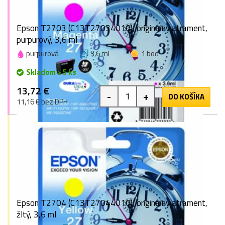
Epson T2703 (C13T27034010), originálny atrament,
purpurový, 3,6 ml
purpurová
3,6 ml
1 bod
Skladom > 5 ks
13,72 €
-
+
DO KOŠÍKA
11,16 € bez DPH
Epson T2704 (C13T27044010), originálny atrament,
žltý, 3,6 ml