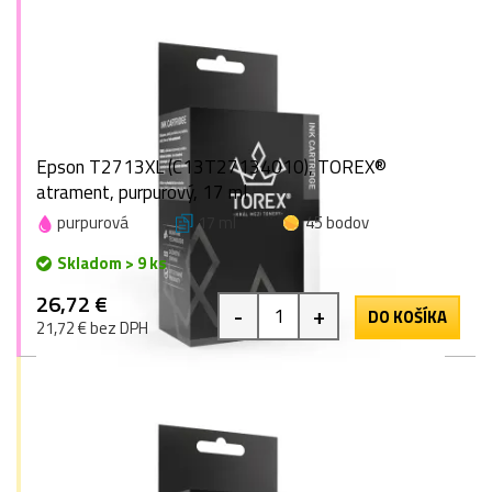
Epson T2713XL (C13T27134010), TOREX®
atrament, purpurový, 17 ml
purpurová
17 ml
45 bodov
Skladom > 9 ks
26,72 €
-
+
DO KOŠÍKA
21,72 € bez DPH