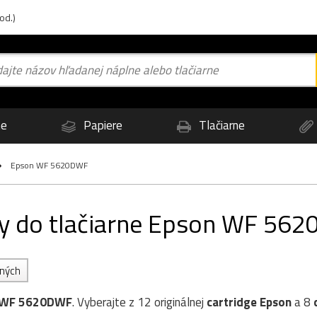
od.)
ne
Papiere
Tlačiarne
Epson WF 5620DWF
rby do tlačiarne Epson WF 56
ených
 WF 5620DWF
. Vyberajte z 12 originálnej
cartridge
Epson
a 8