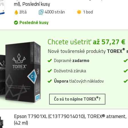
ml), Poslední kusy
žltá
4000 strán
1 bod
Posledné kusy
Chcete ušetriť
až 57,27 €
®
Nové továrenské produkty
TOREX
s
Dopravné
zadarmo
Doživotná záruka
Úspora
tlačových nákladov
®
Čo sú to náplne TOREX
?
Epson T7901XL (C13T79014010), TOREX® atrament, či
(42 ml)