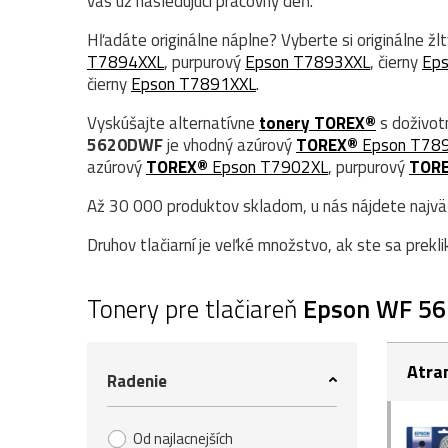
vás už nasledujúci pracovný deň.
Hľadáte originálne náplne? Vyberte si originálne žl
T7894XXL
, purpurový
Epson T7893XXL
, čierny
Ep
čierny
Epson T7891XXL
.
Vyskúšajte alternatívne
tonery TOREX®
s doživot
5620DWF
je vhodný azúrový
TOREX®
Epson T78
azúrový
TOREX®
Epson T7902XL
, purpurový
TOR
Až 30 000 produktov skladom, u nás nájdete najväčš
Druhov tlačiarní je veľké množstvo, ak ste sa prekli
Tonery pre tlačiareň
Epson WF 5
Atra
Radenie
Od najlacnejších