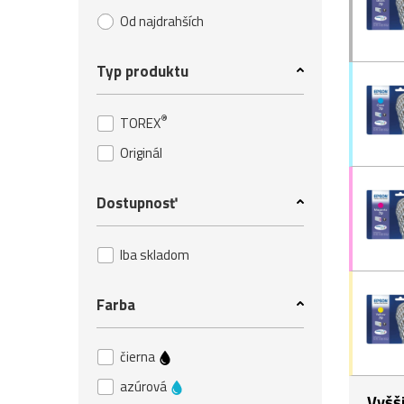
Od najdrahších
Typ produktu
®
TOREX
Originál
Dostupnosť
Iba skladom
Farba
čierna
azúrová
Vyšš