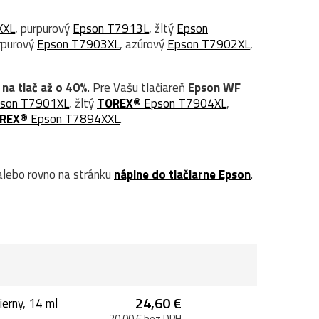
XXL
, purpurový
Epson T7913L
, žltý
Epson
urpurový
Epson T7903XL
, azúrový
Epson T7902XL
,
 na tlač až o 40%
. Pre Vašu tlačiareň
Epson WF
son T7901XL
, žltý
TOREX®
Epson T7904XL
,
REX®
Epson T7894XXL
.
lebo rovno na stránku
náplne do tlačiarne Epson
.
24,60 €
erny, 14 ml
20,00 € bez DPH