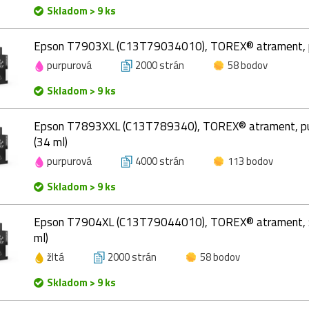
Skladom > 9 ks
Epson T7903XL (C13T79034010), TOREX® atrament, p
purpurová
2000 strán
58 bodov
Skladom > 9 ks
Epson T7893XXL (C13T789340), TOREX® atrament, pur
(34 ml)
purpurová
4000 strán
113 bodov
Skladom > 9 ks
Epson T7904XL (C13T79044010), TOREX® atrament, žl
ml)
žltá
2000 strán
58 bodov
Skladom > 9 ks