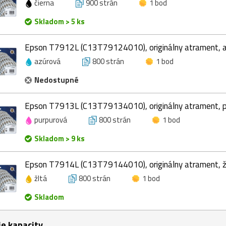
čierna
900 strán
1 bod
Skladom > 5 ks
Epson T7912L (C13T79124010), originálny atrament, a
azúrová
800 strán
1 bod
Nedostupné
Epson T7913L (C13T79134010), originálny atrament, p
purpurová
800 strán
1 bod
Skladom > 9 ks
Epson T7914L (C13T79144010), originálny atrament, žl
žltá
800 strán
1 bod
Skladom
ie kapacity