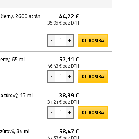
44,22 €
ierny, 2600 strán
35,95 € bez DPH
-
+
DO KOŠÍKA
57,11 €
erny, 65 ml
46,43 € bez DPH
-
+
DO KOŠÍKA
38,39 €
azúrový, 17 ml
31,21 € bez DPH
-
+
DO KOŠÍKA
58,47 €
zúrový, 34 ml
47,53 € bez DPH