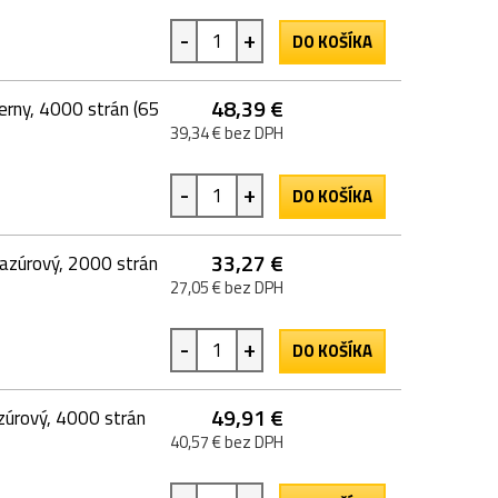
-
+
DO KOŠÍKA
48,39 €
rny, 4000 strán (65
39,34 € bez DPH
-
+
DO KOŠÍKA
33,27 €
zúrový, 2000 strán
27,05 € bez DPH
-
+
DO KOŠÍKA
49,91 €
úrový, 4000 strán
40,57 € bez DPH