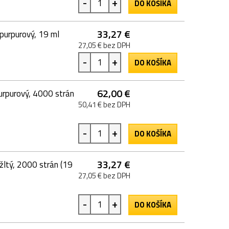
-
+
DO KOŠÍKA
33,27 €
urpurový, 19 ml
27,05 € bez DPH
-
+
DO KOŠÍKA
62,00 €
purový, 4000 strán
50,41 € bez DPH
-
+
DO KOŠÍKA
33,27 €
tý, 2000 strán (19
27,05 € bez DPH
-
+
DO KOŠÍKA