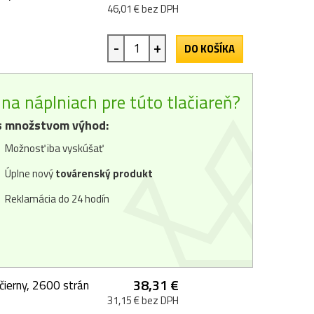
46,01 € bez DPH
-
+
DO KOŠÍKA
na náplniach pre túto tlačiareň?
 množstvom výhod:
Možnosť iba vyskúšať
Úplne nový
továrenský produkt
Reklamácia do 24 hodín
38,31 €
erny, 2600 strán
31,15 € bez DPH