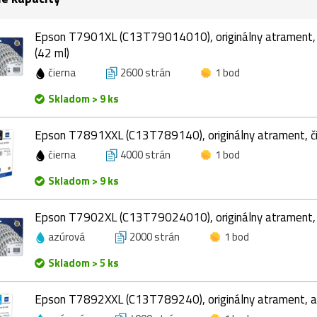
Epson T7901XL (C13T79014010), originálny atrament, č
(42 ml)
čierna
2600 strán
1 bod
Skladom > 9 ks
Epson T7891XXL (C13T789140), originálny atrament, či
čierna
4000 strán
1 bod
Skladom > 9 ks
Epson T7902XL (C13T79024010), originálny atrament, 
azúrová
2000 strán
1 bod
Skladom > 5 ks
Epson T7892XXL (C13T789240), originálny atrament, a