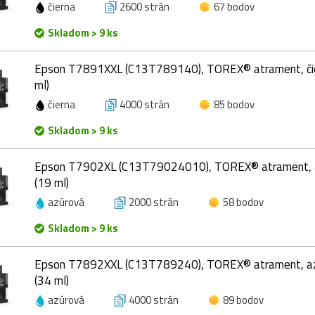
čierna
2600 strán
67 bodov
Skladom > 9 ks
Epson T7891XXL (C13T789140), TOREX® atrament, čie
ml)
čierna
4000 strán
85 bodov
Skladom > 9 ks
Epson T7902XL (C13T79024010), TOREX® atrament, a
(19 ml)
azúrová
2000 strán
58 bodov
Skladom > 9 ks
Epson T7892XXL (C13T789240), TOREX® atrament, az
(34 ml)
azúrová
4000 strán
89 bodov