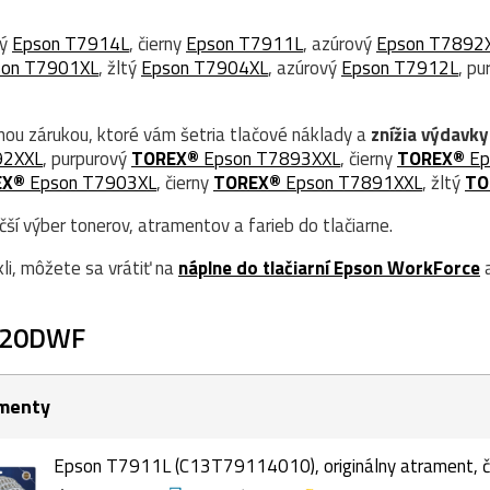
tý
Epson T7914L
, čierny
Epson T7911L
, azúrový
Epson T7892
son T7901XL
, žltý
Epson T7904XL
, azúrový
Epson T7912L
, p
nou zárukou, ktoré vám šetria tlačové náklady a
znížia výdavky
92XXL
, purpurový
TOREX®
Epson T7893XXL
, čierny
TOREX®
Ep
EX®
Epson T7903XL
, čierny
TOREX®
Epson T7891XXL
, žltý
TO
í výber tonerov, atramentov a farieb do tlačiarne.
kli, môžete sa vrátiť na
náplne do tlačiarní Epson WorkForce
a
620DWF
menty
Epson T7911L (C13T79114010), originálny atrament, či