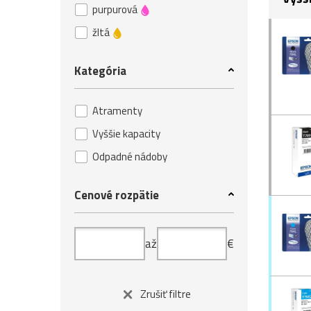
purpurová
žltá
Kategória
Atramenty
Vyššie kapacity
Odpadné nádoby
Cenové rozpätie
až
€
Zrušiť filtre