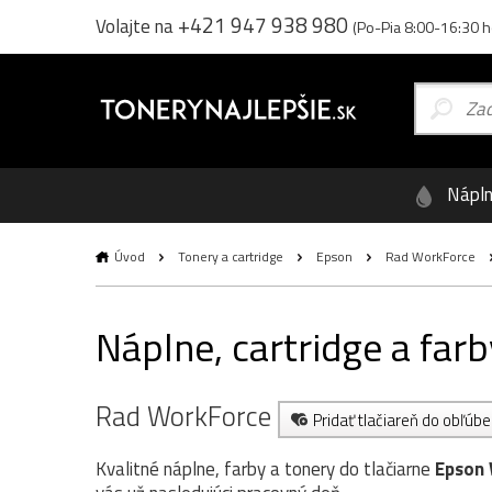
+421 947 938 980
Volajte na
(Po-Pia 8:00-16:30 h
Nápl
Úvod
Tonery a cartridge
Epson
Rad WorkForce
Náplne, cartridge a fa
Rad WorkForce
Pridať tlačiareň do obľúb
Kvalitné náplne, farby a tonery do tlačiarne
Epson