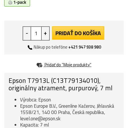
1-pack
-
+
PRIDAŤ DO KOŠÍKA
Nákup po telefóne
+421 947 938 980
Pridať do “Moje produkty”
Epson T7913L (C13T79134010),
originálny atrament, purpurový, 7 ml
Výrobca: Epson
Epson Europe B.V., Greenline Kačerov, Jihlavská
1558/21, 140 00 Praha, Česká republika,
level.one@epson.sk
Kapacita: 7 ml