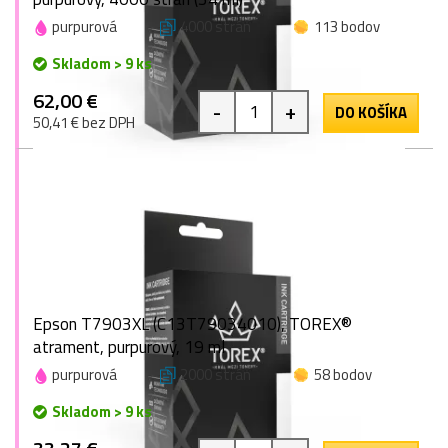
purpurová
4000 strán
113 bodov
Skladom > 9 ks
62,00 €
-
+
DO KOŠÍKA
50,41 € bez DPH
Epson T7903XL (C13T79034010), TOREX®
atrament, purpurový, 19 ml
purpurová
2000 strán
58 bodov
Skladom > 9 ks