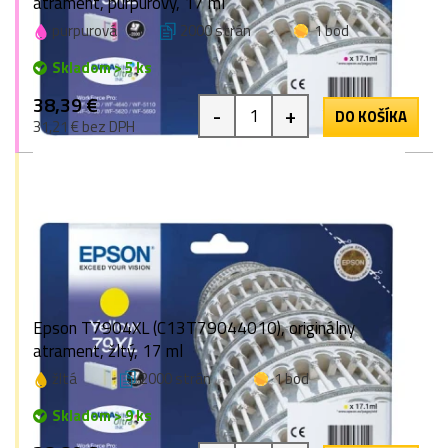
atrament, purpurový, 17 ml
purpurová
2000 strán
1 bod
Skladom > 5 ks
38,39 €
-
+
DO KOŠÍKA
31,21 € bez DPH
Epson T7904XL (C13T79044010), originálny
atrament, žltý, 17 ml
žltá
2000 strán
1 bod
Skladom > 9 ks