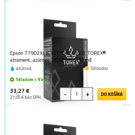
Epson T7902XL (C13T79024010), TOREX®
atrament, azúrový, 2000 strán (19 ml)
azúrová
2000 strán
58 bodov
Skladom > 9 ks
33,27 €
-
+
DO KOŠÍKA
27,05 € bez DPH