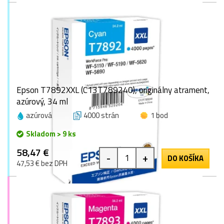
Epson T7892XXL (C13T789240), originálny atrament,
azúrový, 34 ml
azúrová
4000 strán
1 bod
Skladom > 9 ks
58,47 €
-
+
DO KOŠÍKA
47,53 € bez DPH