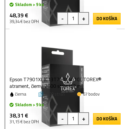
Skladom > 9 ks
48,39 €
-
+
DO KOŠÍKA
39,34 € bez DPH
Epson T7901XL (C13T79014010), TOREX®
atrament, čierny, 2600 strán (42 ml)
čierna
2600 strán
67 bodov
Skladom > 9 ks
38,31 €
-
+
DO KOŠÍKA
31,15 € bez DPH