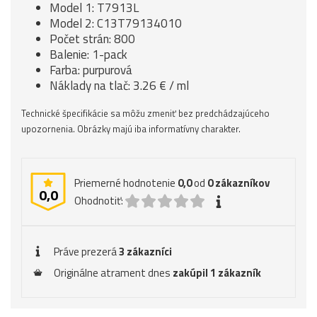
Model 1: T7913L
Model 2: C13T79134010
Počet strán: 800
Balenie: 1-pack
Farba: purpurová
Náklady na tlač: 3.26 € / ml
Technické špecifikácie sa môžu zmeniť bez predchádzajúceho
upozornenia. Obrázky majú iba informatívny charakter.
Priemerné hodnotenie
0,0
od
0
zákazníkov
0,0
Ohodnotiť:
Práve prezerá
3 zákazníci
Originálne atrament dnes
zakúpil 1 zákazník