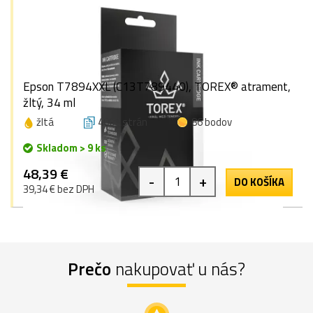
Epson T7894XXL (C13T789440), TOREX® atrament,
žltý, 34 ml
žltá
4000 strán
86 bodov
Skladom > 9 ks
48,39 €
-
+
DO KOŠÍKA
39,34 € bez DPH
Prečo
nakupovať u nás?