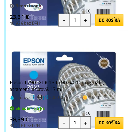
Nedostupné
23,31 €
-
+
DO KOŠÍKA
18,95 € bez DPH
Epson T7902XL (C13T79024010), originálny
atrament, azúrový, 17 ml
azúrová
2000 strán
1 bod
Skladom > 5 ks
38,39 €
-
+
DO KOŠÍKA
31,21 € bez DPH