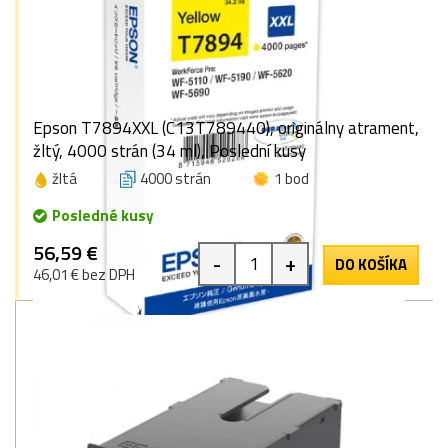
Epson T7894XXL (C13T789440), originálny atrament,
žltý, 4000 strán (34 ml), Poslední kusy
žltá
4000 strán
1 bod
Posledné kusy
56,59 €
-
+
DO KOŠÍKA
46,01 € bez DPH