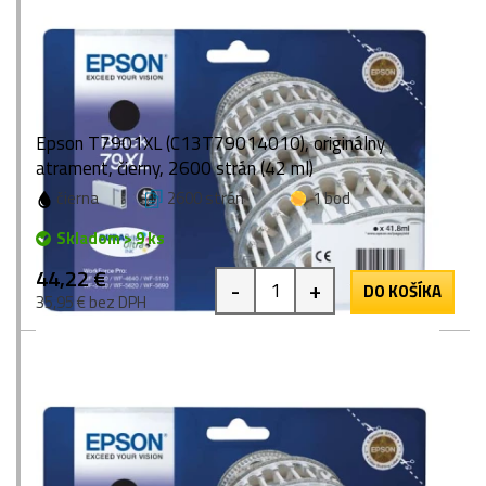
Epson T7901XL (C13T79014010), originálny
atrament, čierny, 2600 strán (42 ml)
čierna
2600 strán
1 bod
Skladom > 9 ks
44,22 €
-
+
DO KOŠÍKA
35,95 € bez DPH