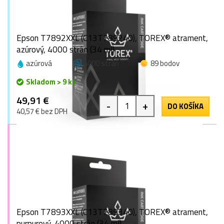
Epson T7892XXL (C13T789240), TOREX® atrament,
azúrový, 4000 strán (34 ml)
azúrová
4000 strán
89 bodov
Skladom > 9 ks
49,91 €
-
+
DO KOŠÍKA
40,57 € bez DPH
Epson T7893XXL (C13T789340), TOREX® atrament,
purpurový, 4000 strán (34 ml)