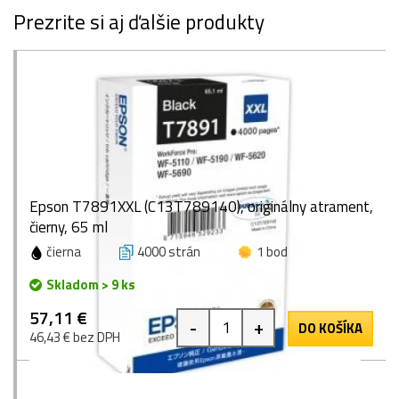
Prezrite si aj ďalšie produkty
Epson T7891XXL (C13T789140), originálny atrament,
čierny, 65 ml
čierna
4000 strán
1 bod
Skladom > 9 ks
57,11 €
-
+
DO KOŠÍKA
46,43 € bez DPH