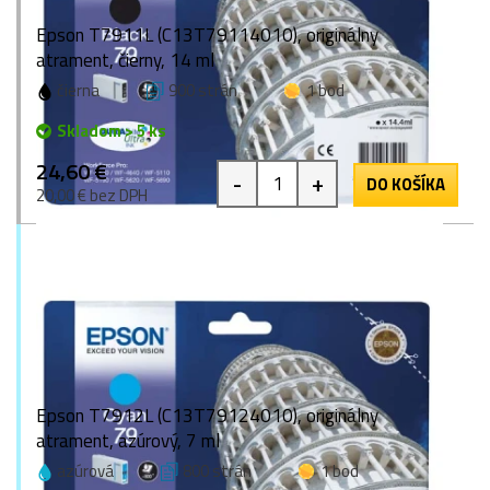
Epson T7911L (C13T79114010), originálny
atrament, čierny, 14 ml
čierna
900 strán
1 bod
Skladom > 5 ks
24,60 €
-
+
DO KOŠÍKA
20,00 € bez DPH
Epson T7912L (C13T79124010), originálny
atrament, azúrový, 7 ml
azúrová
800 strán
1 bod