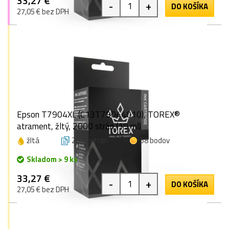
33,27 €
-
+
DO KOŠÍKA
27,05 € bez DPH
Epson T7904XL (C13T79044010), TOREX®
atrament, žltý, 2000 strán (19 ml)
žltá
2000 strán
58 bodov
Skladom > 9 ks
33,27 €
-
+
DO KOŠÍKA
27,05 € bez DPH