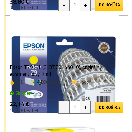
38,80 €
-
+
DO KOŠÍKA
31,55 € bez DPH
Epson T7914L (C13T79144010), originálny
atrament, žltý, 7 ml
žltá
800 strán
1 bod
Skladom
22,14 €
-
+
DO KOŠÍKA
18,00 € bez DPH