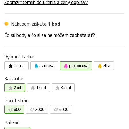
Zobraziť termín doručenia a ceny dopravy
Nákupom získate
1 bod
Čo sú body a čo si za ne môžem zaobstarať?
Vybraná farba:
čierna
azúrová
purpurová
žltá
Kapacita:
7 ml
17 ml
34 ml
Počet strán:
800
2000
4000
Balenie: