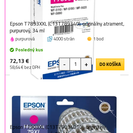
Epson T7893XXL (C13T789340), originálny atrament,
purpurový, 34 ml
purpurová
4000 strán
1 bod
Posledný kus
72,13 €
-
+
DO KOŠÍKA
58,64 € bez DPH
Epson T7903XL (C13T79034010), originálny