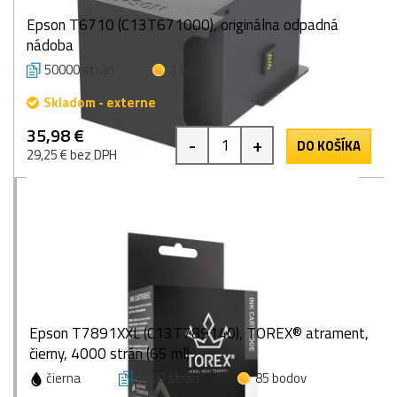
Epson T6710 (C13T671000), originálna odpadná
nádoba
50000 strán
1 bod
Skladom - externe
35,98 €
-
+
DO KOŠÍKA
29,25 € bez DPH
Epson T7891XXL (C13T789140), TOREX® atrament,
čierny, 4000 strán (65 ml)
čierna
4000 strán
85 bodov