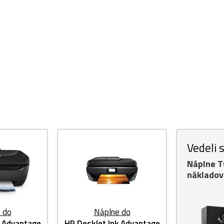
Vedeli 
Náplne 
nákladov
 do
Náplne do
k Advantage
HP DeskJet Ink Advantage