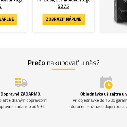
5
5275
NÁPLNE
ZOBRAZIŤ NÁPLNE
Prečo
nakupovať u nás?
Dopravné ZADARMO.
Objednávka už zajtra u 
plaťte drahým dopravcom!
Pri objednávke do 16:00 gara
opravné zadarmo od 59 €.
doručenie už nasledujúci praco