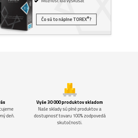
Možnosť iba vyskúšať
®
Čo sú to náplne TOREX
?
vás
Vyše 30 000 produktov skladom
ntujeme
Naše sklady sú plné produktov a
vný deň.
dostupnosť tovaru 100% zodpovedá
skutočnosti.