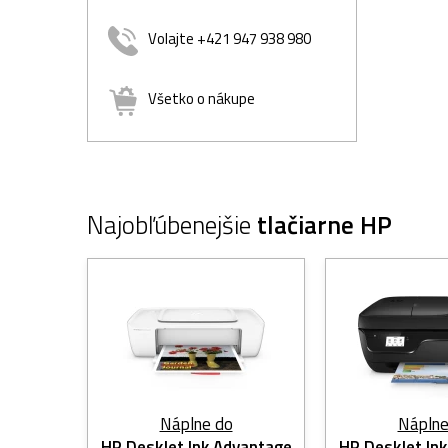
Volajte +421 947 938 980
Všetko o nákupe
Najobľúbenejšie
tlačiarne HP
Náplne do
Náplne
HP DeskJet Ink Advantage
HP DeskJet In