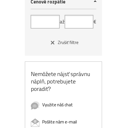
Cenové rozpätie
až
€
Zrušiť filtre
Nemôžete nájsť správnu
náplň, potrebujete
poradiť?
Využite náš chat
Pošlite nám e-mail