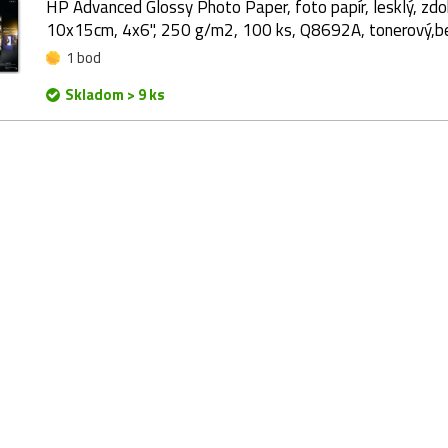
HP Advanced Glossy Photo Paper, foto papír, lesklý, zdok
10x15cm, 4x6", 250 g/m2, 100 ks, Q8692A, tonerový,b
1 bod
Skladom > 9 ks