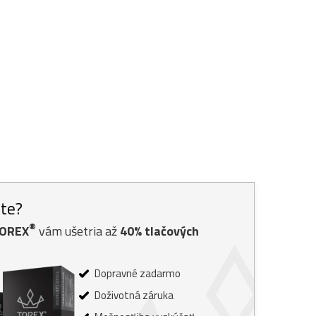
ste?
®
TOREX
vám ušetria až
40% tlačových
Dopravné zadarmo
Doživotná záruka