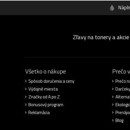
Nápl
Zľavy na tonery a akcie
Všetko o nákupe
Prečo 
Spôsob doručenia a ceny
Prečo n
Výdajné miesta
Darček
Značky od A po Z
Alterna
Bonusový program
Ekologic
Reklamácia
Prenájo
Blog