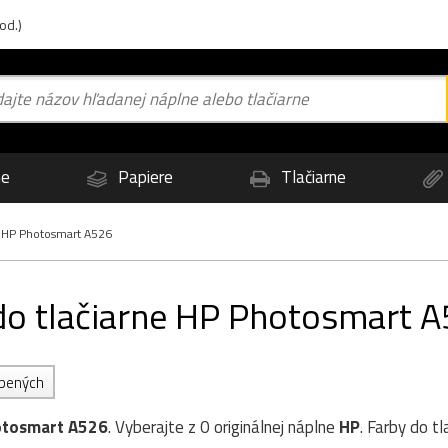
od.)
ne
Papiere
Tlačiarne
HP Photosmart A526
 do tlačiarne HP Photosmart 
úbených
otosmart A526
. Vyberajte z 0 originálnej náplne
HP
. Farby do t