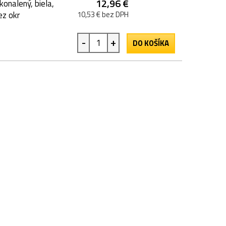
12,96 €
onalený, biela,
ez okr
10,53 € bez DPH
-
+
DO KOŠÍKA