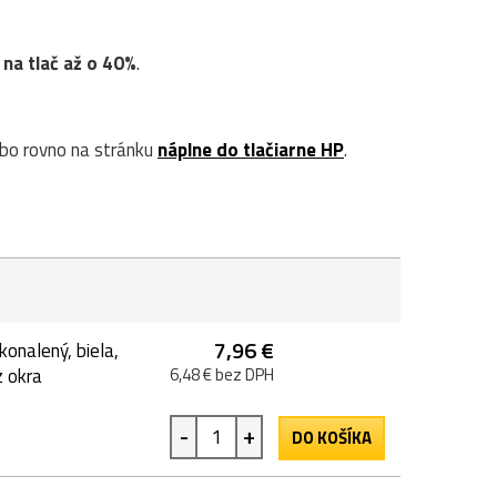
 na tlač až o 40%
.
bo rovno na stránku
náplne do tlačiarne HP
.
7,96 €
onalený, biela,
 okra
6,48 € bez DPH
-
+
DO KOŠÍKA