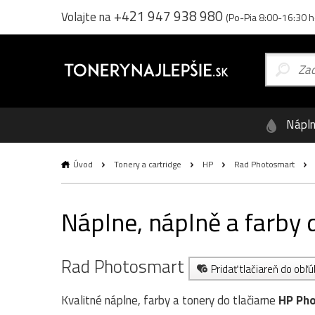
+421 947 938 980
Volajte na
(Po-Pia 8:00-16:30 h
Nápl
Úvod
Tonery a cartridge
HP
Rad Photosmart
Náplne, náplně a farby
Rad Photosmart
Pridať tlačiareň do obľ
Kvalitné náplne, farby a tonery do tlačiarne
HP Ph