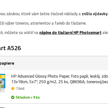
nou zárukou, ktoré vám šetria tlačové náklady a
znížia výdavky
í výber tonerov, atramentov a farieb do tlačiarne.
kli, môžete sa vrátiť na
náplne do tlačiarní HP Photosmart
ale
rt A526
papiere
HP Advanced Glossy Photo Paper, foto papír, lesklý, zdok
13x18cm, 5x7", 250 g/m2, 25 ks, Q8696A, tonerový,bez
1 bod
Skladom > 9 ks