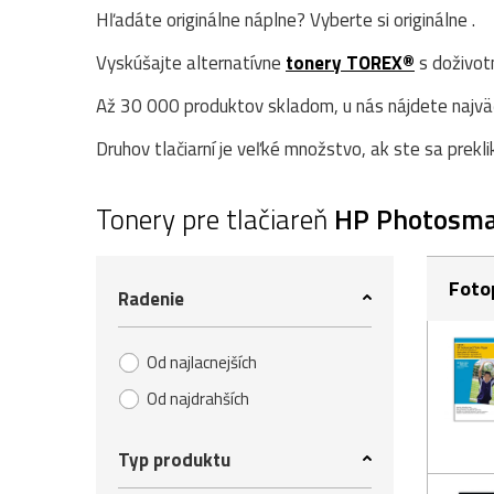
Hľadáte originálne náplne? Vyberte si originálne .
Vyskúšajte alternatívne
tonery TOREX®
s doživot
Až 30 000 produktov skladom, u nás nájdete najväčš
Druhov tlačiarní je veľké množstvo, ak ste sa prekli
Tonery pre tlačiareň
HP Photosma
Foto
Radenie
Od najlacnejších
Od najdrahších
Typ produktu