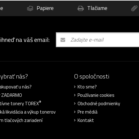
ne
Papiere
Tlačiarne
 ihneď na váš email:
vybrať nás?
O spoločnosti
akupovať u nás?
Kto sme?
y ZADARMO
Používanie cookies
®
tívne tonery TOREX
Obchodné podmienky
ká likvidácia a výkup tonerov
Pre médiá
m tlačových zariadení
Kontakt