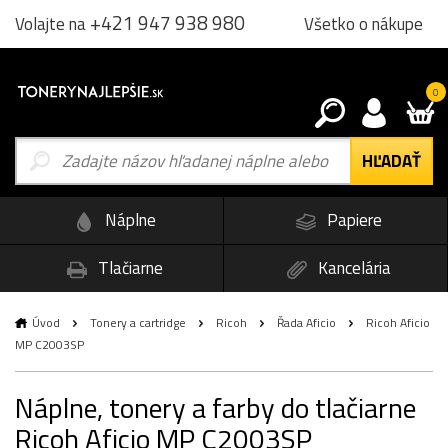
+421 947 938 980
Všetko o nákupe
Volajte na
0
Náplne
Papiere
Tlačiarne
Kancelária
Úvod
Tonery a cartridge
Ricoh
Řada Aficio
Ricoh Aficio
MP C2003SP
Náplne, tonery a farby do tlačiarne
Ricoh Aficio MP C2003SP