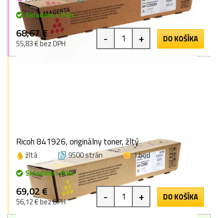
Skladom > 9 ks
68,67 €
-
+
DO KOŠÍKA
55,83 € bez DPH
Ricoh 841926, originálny toner, žltý
žltá
9500 strán
1 bod
Skladom > 9 ks
69,02 €
-
+
DO KOŠÍKA
56,12 € bez DPH