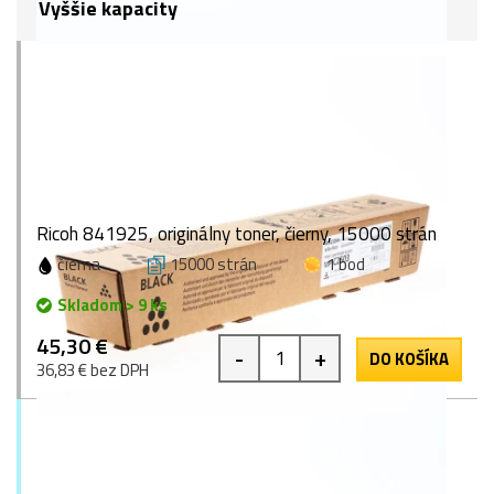
Vyššie kapacity
Ricoh 841925, originálny toner, čierny, 15000 strán
čierna
15000 strán
1 bod
Skladom > 9 ks
45,30 €
-
+
DO KOŠÍKA
36,83 € bez DPH