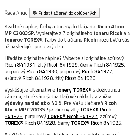
Řada Aficio
Pridať tlačiareň do obľúbených
Kvalitné náplne, farby a tonery do tlačiarne
Ricoh Aficio
MP C2003SP
. Vybierajte z 7 originálneho
toneru
Ricoh
a 4
tonerov TOREX®
. Farby do tlačiarne
Ricoh
môžu byť u vás
už nasledujúci pracovný deň.
Hľadáte originálne náplne? Vyberte si originálne azúrový
Ricoh 841931
, žltý
Ricoh 841929
, čierny
Ricoh 841925
,
purpurový
Ricoh 841930
, purpurový
Ricoh 841927
,
azúrový
Ricoh 841928
, žltý
Ricoh 841926
.
Vyskúšajte alternatívne
tonery TOREX®
s doživotnou
zárukou, ktoré vám šetria tlačové náklady a
znížia
výdavky na tlač až o 40 %
. Pre Vašu tlačiareň
Ricoh
Aficio MP C2003SP
je vhodný žltý
TOREX®
Ricoh
841926
, purpurový
TOREX®
Ricoh 841927
, azúrový
TOREX®
Ricoh 841928
, čierny
TOREX®
Ricoh 841925
.
Až 30 000 produktov skladom, u nás nájdete najväčší