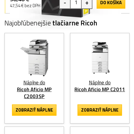
-
+
DO KOŠÍKA
47,54 € bez DPH
Najobľúbenejšie
tlačiarne Ricoh
Náplne do
Náplne do
Ricoh Aficio MP
Ricoh Aficio MP C2011
C2003SP
ZOBRAZIŤ NÁPLNE
ZOBRAZIŤ NÁPLNE