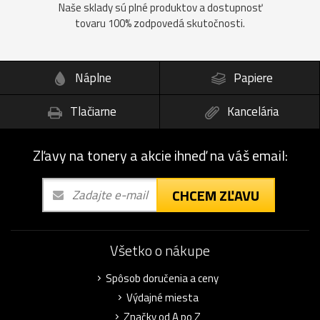
Naše sklady sú plné produktov a dostupnosť
tovaru 100% zodpovedá skutočnosti.
Náplne
Papiere
Tlačiarne
Kancelária
Zľavy na tonery a akcie ihneď na váš email:
CHCEM ZĽAVU
Všetko o nákupe
Spôsob doručenia a ceny
Výdajné miesta
Značky od A po Z