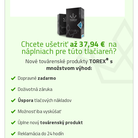
Chcete ušetriť
až 37,94 €
na
náplniach pre túto tlačiareň?
®
Nové továrenské produkty
TOREX
s
množstvom výhod:
Dopravné
zadarmo
Doživotná záruka
Úspora
tlačových nákladov
Možnosť iba vyskúšať
Úplne nový
továrenský produkt
Reklamácia do 24 hodín