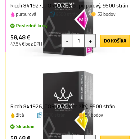
Ricoh 841927, TOREX® toner, purpurový, 9500 strán
purpurová
9500 strán
52 bodov
Posledné kusy
58,48 €
-
+
DO KOŠÍKA
47,54 € bez DPH
Ricoh 841926, TOREX® toner, žltý, 9500 strán
žltá
9500 strán
51 bodov
Skladom
58,48 €