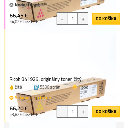
Nedostupné
66,45 €
-
+
DO KOŠÍKA
54,02 € bez DPH
Ricoh 841929, originálny toner, žltý
žltá
5500 strán
1 bod
Skladom - externe
66,20 €
-
+
DO KOŠÍKA
53,82 € bez DPH