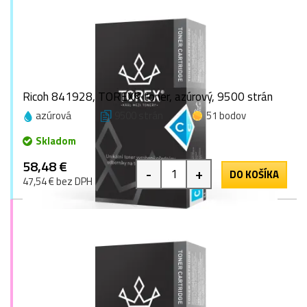
Ricoh 841928, TOREX® toner, azúrový, 9500 strán
azúrová
9500 strán
51 bodov
Skladom
58,48 €
-
+
DO KOŠÍKA
47,54 € bez DPH