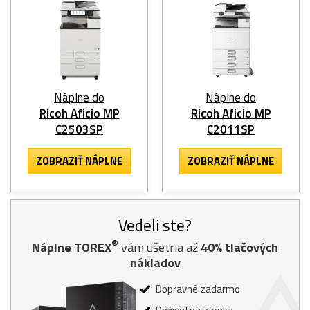
Náplne do
Náplne do
Ricoh Aficio MP
Ricoh Aficio MP
C2503SP
C2011SP
ZOBRAZIŤ NÁPLNE
ZOBRAZIŤ NÁPLNE
Vedeli ste?
®
Náplne TOREX
vám ušetria až
40% tlačových
nákladov
Dopravné zadarmo