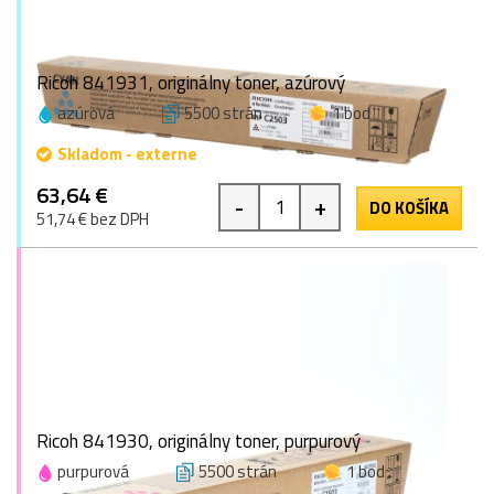
Ricoh 841931, originálny toner, azúrový
azúrová
5500 strán
1 bod
Skladom - externe
63,64 €
-
+
DO KOŠÍKA
51,74 € bez DPH
Ricoh 841930, originálny toner, purpurový
purpurová
5500 strán
1 bod