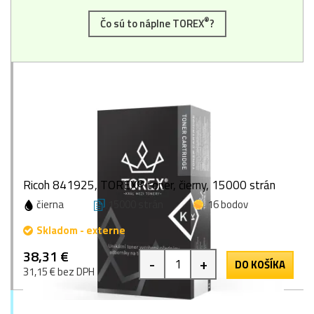
®
Čo sú to náplne TOREX
?
Ricoh 841925, TOREX® toner, čierny, 15000 strán
čierna
15000 strán
16 bodov
Skladom - externe
38,31 €
-
+
DO KOŠÍKA
31,15 € bez DPH