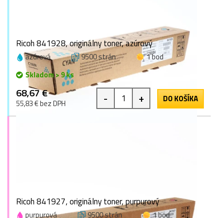
Ricoh 841928, originálny toner, azúrový
azúrová
9500 strán
1 bod
Skladom > 9 ks
68,67 €
-
+
DO KOŠÍKA
55,83 € bez DPH
Ricoh 841927, originálny toner, purpurový
purpurová
9500 strán
1 bod