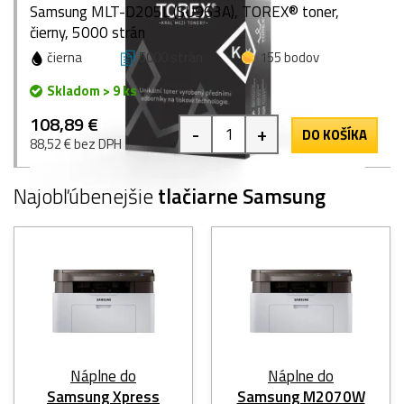
Samsung MLT-D205L (SU963A), TOREX® toner,
čierny, 5000 strán
čierna
5000 strán
155 bodov
Skladom > 9 ks
108,89 €
-
+
DO KOŠÍKA
88,52 € bez DPH
Najobľúbenejšie
tlačiarne Samsung
Náplne do
Náplne do
Samsung Xpress
Samsung M2070W