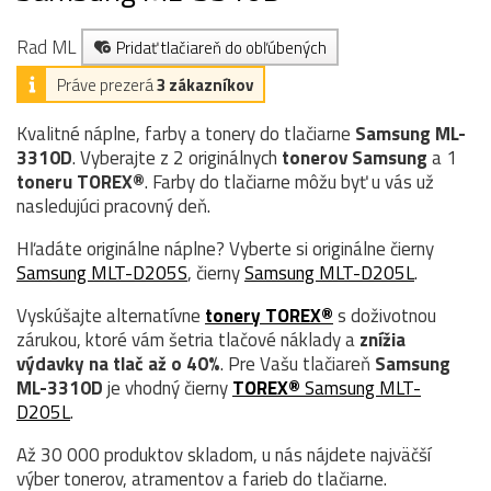
Rad ML
Pridať tlačiareň do obľúbených
Práve prezerá
3 zákazníkov
Kvalitné náplne, farby a tonery do tlačiarne
Samsung ML-
3310D
. Vyberajte z 2 originálnych
tonerov
Samsung
a 1
toneru TOREX®
. Farby do tlačiarne môžu byť u vás už
nasledujúci pracovný deň.
Hľadáte originálne náplne? Vyberte si originálne čierny
Samsung MLT-D205S
, čierny
Samsung MLT-D205L
.
Vyskúšajte alternatívne
tonery TOREX®
s doživotnou
zárukou, ktoré vám šetria tlačové náklady a
znížia
výdavky na tlač až o 40%
. Pre Vašu tlačiareň
Samsung
ML-3310D
je vhodný čierny
TOREX®
Samsung MLT-
D205L
.
Až 30 000 produktov skladom, u nás nájdete najväčší
výber tonerov, atramentov a farieb do tlačiarne.