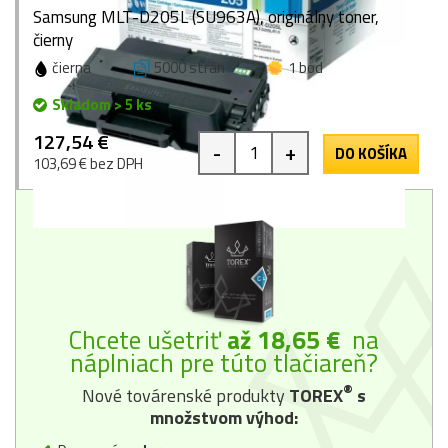
Samsung MLT-D205L (SU963A), originálny toner,
čierny
čierna
5000 strán
1 bod
Skladom > 5 ks
127,54 €
-
+
DO KOŠÍKA
103,69 € bez DPH
Chcete ušetriť
až 18,65 €
na
náplniach pre túto tlačiareň?
®
Nové továrenské produkty
TOREX
s
množstvom výhod: