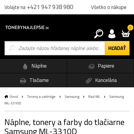
+421 947 938 980
Všetko o nákupe
Volajte na
0
Náplne
Papiere
Tlačiarne
Kancelária
Úvod
Tonery a cartridge
Samsung
Rad ML
Samsung
ML-3310D
Náplne, tonery a farby do tlačiarne
Samsung ML-3310D