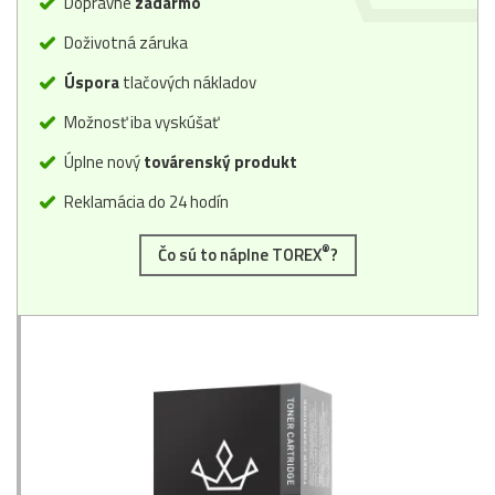
Dopravné
zadarmo
Doživotná záruka
Úspora
tlačových nákladov
Možnosť iba vyskúšať
Úplne nový
továrenský produkt
Reklamácia do 24 hodín
®
Čo sú to náplne TOREX
?