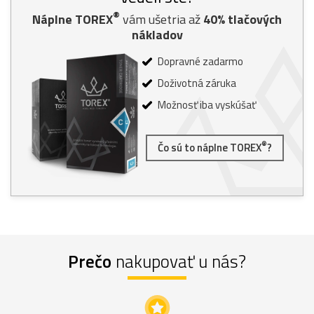
®
Náplne TOREX
vám ušetria až
40% tlačových
nákladov
Dopravné zadarmo
Doživotná záruka
Možnosť iba vyskúšať
®
Čo sú to náplne TOREX
?
Prečo
nakupovať u nás?