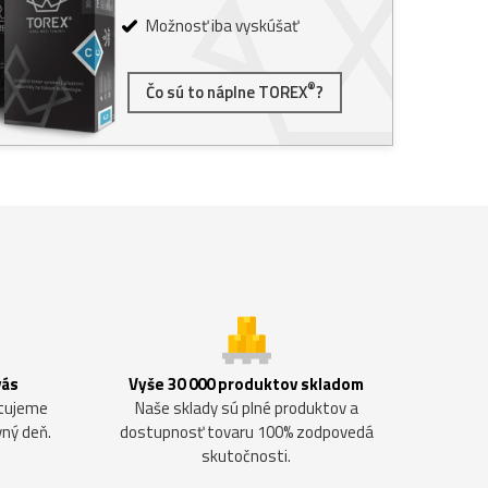
Možnosť iba vyskúšať
®
Čo sú to náplne TOREX
?
vás
Vyše 30 000 produktov skladom
ntujeme
Naše sklady sú plné produktov a
vný deň.
dostupnosť tovaru 100% zodpovedá
skutočnosti.