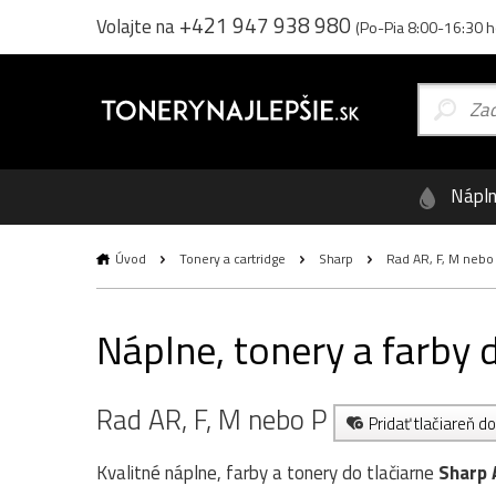
+421 947 938 980
Volajte na
(Po-Pia 8:00-16:30 h
Nápl
Úvod
Tonery a cartridge
Sharp
Rad AR, F, M nebo
Náplne, tonery a farby 
Rad AR, F, M nebo P
Pridať tlačiareň 
Kvalitné náplne, farby a tonery do tlačiarne
Sharp 