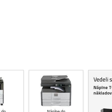
Vedeli 
Náplne 
nákladov
 do
Náplne do