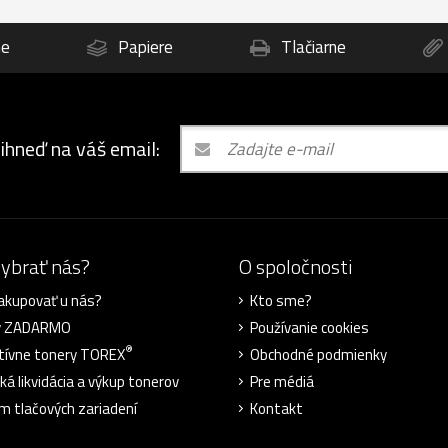
ne
Papiere
Tlačiarne
 ihneď na váš email:
vybrať nás?
O spoločnosti
akupovať u nás?
Kto sme?
y ZADARMO
Používanie cookies
®
tívne tonery TOREX
Obchodné podmienky
ká likvidácia a výkup tonerov
Pre médiá
m tlačových zariadení
Kontakt