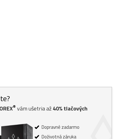
ste?
®
TOREX
vám ušetria až
40% tlačových
Dopravné zadarmo
Doživotná záruka