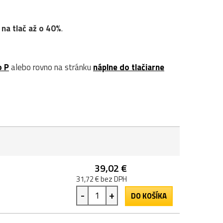
 na tlač až o 40%
.
o P
alebo rovno na stránku
náplne do tlačiarne
39,02 €
31,72 € bez DPH
-
+
DO KOŠÍKA