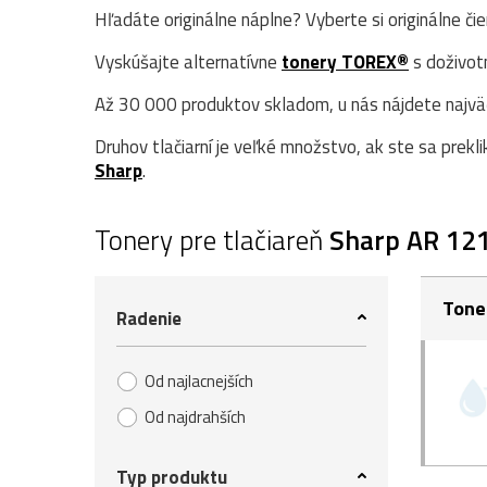
Hľadáte originálne náplne? Vyberte si originálne či
Vyskúšajte alternatívne
tonery TOREX®
s doživot
Až 30 000 produktov skladom, u nás nájdete najväčš
Druhov tlačiarní je veľké množstvo, ak ste sa prekli
Sharp
.
Tonery pre tlačiareň
Sharp AR 12
Tone
Radenie
Od najlacnejších
Od najdrahších
Typ produktu