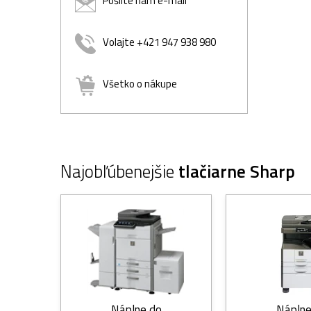
Pošlite nám e-mail
Volajte +421 947 938 980
Všetko o nákupe
Najobľúbenejšie
tlačiarne Sharp
Náplne do
Náplne