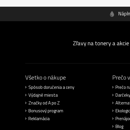
Nápl
Zľavy na tonery a akcie
Všetko o nákupe
Prečo 
Spôsob doručenia a ceny
Prečo n
Výdajné miesta
Darček
Značky od A po Z
Alterna
Bonusový program
Ekologic
Reklamácia
Prenájo
Blog