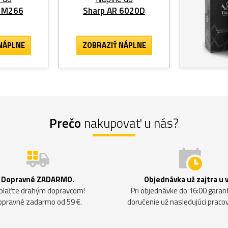
 M266
Sharp AR 6020D
NÁPLNE
ZOBRAZIŤ NÁPLNE
Prečo
nakupovať u nás?
Dopravné ZADARMO.
Objednávka už zajtra u 
plaťte drahým dopravcom!
Pri objednávke do 16:00 gara
opravné zadarmo od 59 €.
doručenie už nasledujúci praco