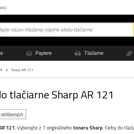
od.)
ne
Papiere
Tlačiarne
 P
Sharp AR 121
do tlačiarne Sharp AR 121
do obľúbených
AR 121
. Vyberajte z 1 originálneho
toneru
Sharp
. Farby do tlač