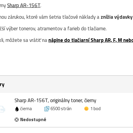
erny
Sharp AR-156T
.
nou zárukou, ktoré vám šetria tlačové náklady a
znížia výdavky
í výber tonerov, atramentov a farieb do tlačiarne.
kli, môžete sa vrátiť na
náplne do tlačiarní Sharp AR, F, M neb
1
ry
Sharp AR-156T, originálny toner, čierny
čierna
6500 strán
1 bod
Nedostupné