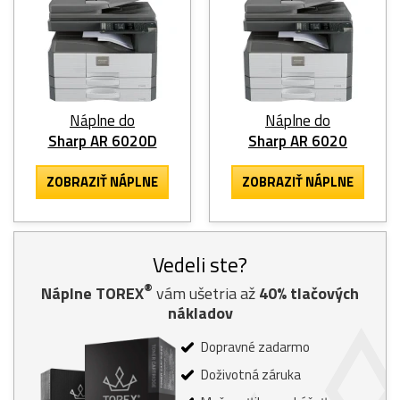
Náplne do
Náplne do
Sharp AR 6020D
Sharp AR 6020
ZOBRAZIŤ NÁPLNE
ZOBRAZIŤ NÁPLNE
Vedeli ste?
®
Náplne TOREX
vám ušetria až
40% tlačových
nákladov
Dopravné zadarmo
Doživotná záruka