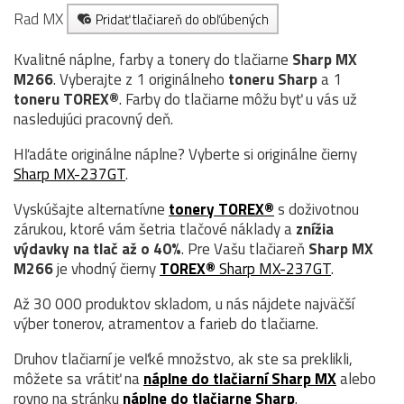
Rad MX
Pridať tlačiareň do obľúbených
Kvalitné náplne, farby a tonery do tlačiarne
Sharp MX
M266
. Vyberajte z 1 originálneho
toneru
Sharp
a 1
toneru TOREX®
. Farby do tlačiarne môžu byť u vás už
nasledujúci pracovný deň.
Hľadáte originálne náplne? Vyberte si originálne čierny
Sharp MX-237GT
.
Vyskúšajte alternatívne
tonery TOREX®
s doživotnou
zárukou, ktoré vám šetria tlačové náklady a
znížia
výdavky na tlač až o 40%
. Pre Vašu tlačiareň
Sharp MX
M266
je vhodný čierny
TOREX®
Sharp MX-237GT
.
Až 30 000 produktov skladom, u nás nájdete najväčší
výber tonerov, atramentov a farieb do tlačiarne.
Druhov tlačiarní je veľké množstvo, ak ste sa preklikli,
môžete sa vrátiť na
náplne do tlačiarní Sharp MX
alebo
rovno na stránku
náplne do tlačiarne Sharp
.