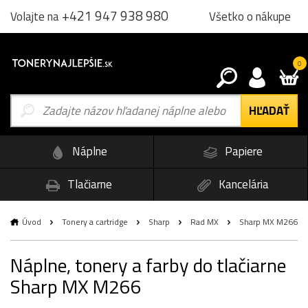
+421 947 938 980
Všetko o nákupe
Volajte na
0
Náplne
Papiere
Tlačiarne
Kancelária
Úvod
Tonery a cartridge
Sharp
Rad MX
Sharp MX M266
Náplne, tonery a farby do tlačiarne
Sharp MX M266