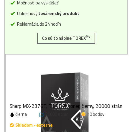
Možnosť iba vyskúšať
Úplne nový
továrenský produkt
Reklamácia do 24 hodín
®
Čo sú to náplne TOREX
?
Sharp MX-237GT, TOREX® toner, čierny, 20000 strán
čierna
20000 strán
10 bodov
Skladom - externe