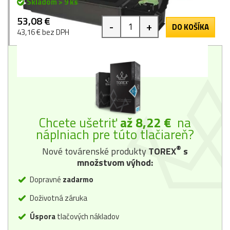
Skladom > 9 ks
53,08 €
-
+
DO KOŠÍKA
43,16 € bez DPH
Chcete ušetriť
až 8,22 €
na
náplniach pre túto tlačiareň?
®
Nové továrenské produkty
TOREX
s
množstvom výhod:
Dopravné
zadarmo
Doživotná záruka
Úspora
tlačových nákladov