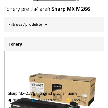
Tonery pre tlačiareň
Sharp MX M266
Filtrovať produkty
Tonery
Sharp MX-237GT, originálny toner, čierny
čierna
20000 strán
1 bod