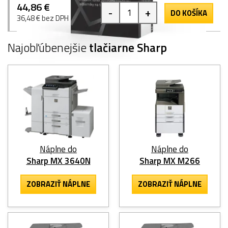
44,86 €
-
+
DO KOŠÍKA
36,48 € bez DPH
Najobľúbenejšie
tlačiarne Sharp
Náplne do
Náplne do
Sharp MX 3640N
Sharp MX M266
ZOBRAZIŤ NÁPLNE
ZOBRAZIŤ NÁPLNE