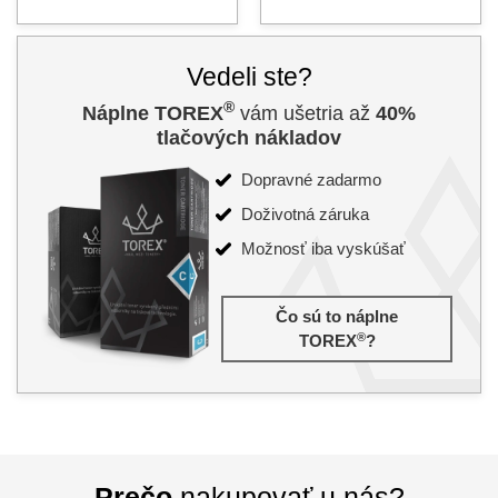
Vedeli ste?
®
Náplne TOREX
vám ušetria až
40%
tlačových nákladov
Dopravné zadarmo
Doživotná záruka
Možnosť iba vyskúšať
Čo sú to náplne
®
TOREX
?
Prečo
nakupovať u nás?