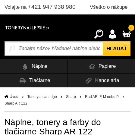
+421 947 938 980
Všetko o nákupe
Volajte na
0
Náplne
Papiere
Tlačiarne
Kancelária
Úvod
Tonery a cartridge
Sharp
Rad AR, F, M nebo P
Sharp AR 122
Náplne, tonery a farby do
tlačiarne Sharp AR 122