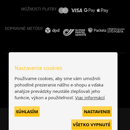
MOŽNOSTI PLATBY
DOPRAVNÉ METÓDY
Nastavenie cookies
Používame cookies, aby sme vám umožnili
pohodlné prezeranie nášho e-shopu a vďaka
analýze prevádzky neustále zlepšovali jeho
funkcie, výkon a použiteľnosť.
Viac informácií
SÚHLASÍM
NASTAVENIE
Česká republika
Slovensko
VŠETKO VYPNUTÉ