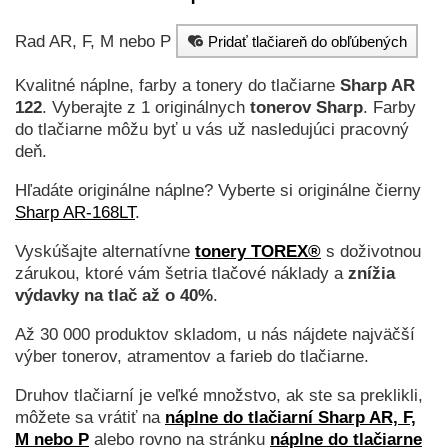
Rad AR, F, M nebo P
Pridať tlačiareň do obľúbených
Kvalitné náplne, farby a tonery do tlačiarne
Sharp AR
122
. Vyberajte z 1 originálnych
tonerov
Sharp
. Farby
do tlačiarne môžu byť u vás už nasledujúci pracovný
deň.
Hľadáte originálne náplne? Vyberte si originálne čierny
Sharp AR-168LT
.
Vyskúšajte alternatívne
tonery TOREX®
s doživotnou
zárukou, ktoré vám šetria tlačové náklady a
znížia
výdavky na tlač až o 40%
.
Až 30 000 produktov skladom, u nás nájdete najväčší
výber tonerov, atramentov a farieb do tlačiarne.
Druhov tlačiarní je veľké množstvo, ak ste sa preklikli,
môžete sa vrátiť na
náplne do tlačiarní Sharp AR, F,
M nebo P
alebo rovno na stránku
náplne do tlačiarne