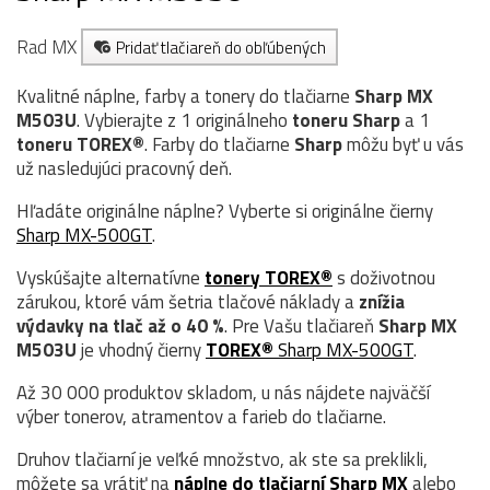
Rad MX
Pridať tlačiareň do obľúbených
Kvalitné náplne, farby a tonery do tlačiarne
Sharp MX
M503U
. Vybierajte z 1 originálneho
toneru
Sharp
a 1
toneru TOREX®
. Farby do tlačiarne
Sharp
môžu byť u vás
už nasledujúci pracovný deň.
Hľadáte originálne náplne? Vyberte si originálne čierny
Sharp MX-500GT
.
Vyskúšajte alternatívne
tonery TOREX®
s doživotnou
zárukou, ktoré vám šetria tlačové náklady a
znížia
výdavky na tlač až o 40 %
. Pre Vašu tlačiareň
Sharp MX
M503U
je vhodný čierny
TOREX®
Sharp MX-500GT
.
Až 30 000 produktov skladom, u nás nájdete najväčší
výber tonerov, atramentov a farieb do tlačiarne.
Druhov tlačiarní je veľké množstvo, ak ste sa preklikli,
môžete sa vrátiť na
náplne do tlačiarní Sharp MX
alebo