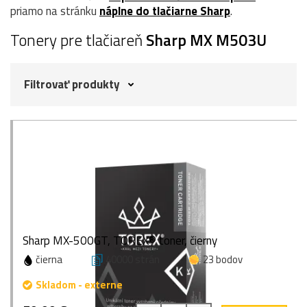
priamo na stránku
náplne do tlačiarne Sharp
.
Tonery pre tlačiareň
Sharp MX M503U
Filtrovať produkty
Sharp MX-500GT, TOREX® toner, čierny
čierna
40000 strán
23 bodov
Skladom - externe