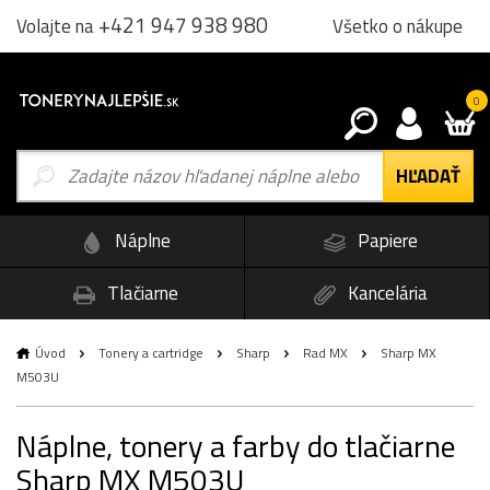
+421 947 938 980
Všetko o nákupe
Volajte na
0
Náplne
Papiere
Tlačiarne
Kancelária
Úvod
Tonery a cartridge
Sharp
Rad MX
Sharp MX
M503U
Náplne, tonery a farby do tlačiarne
Sharp MX M503U