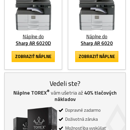
Náplne do
Náplne do
Sharp AR 6020D
Sharp AR 6020
ZOBRAZIŤ NÁPLNE
ZOBRAZIŤ NÁPLNE
Vedeli ste?
®
Náplne TOREX
vám ušetria až
40% tlačových
nákladov
Dopravné zadarmo
Doživotná záruka
Možnosť iba vyskúšať