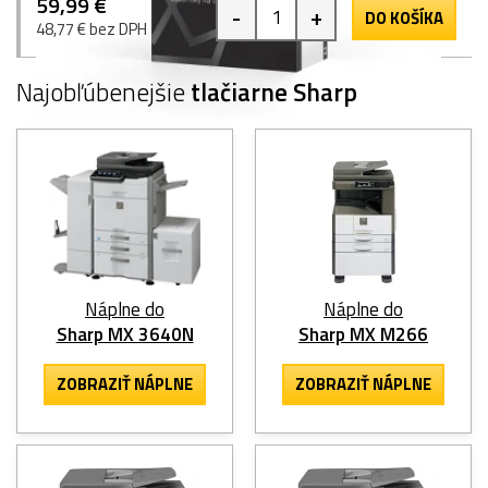
59,99 €
-
+
DO KOŠÍKA
48,77 € bez DPH
Najobľúbenejšie
tlačiarne Sharp
Náplne do
Náplne do
Sharp MX 3640N
Sharp MX M266
ZOBRAZIŤ NÁPLNE
ZOBRAZIŤ NÁPLNE