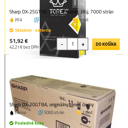
Sharp DX-25GTYA, TOREX® toner, žltý, 7000 strán
žltá
7000 strán
1 bod
Skladom - externe
51,92 €
-
+
DO KOŠÍKA
42,21 € bez DPH
Sharp DX-20GTBA, originálny toner, čierny
čierna
5000 strán
1 bod
Posledné kusy