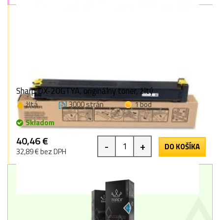
Sharp DX-20GTYA, originálny toner, žltý
žltá
3000 strán
1 bod
Skladom
40,46 €
-
+
DO KOŠÍKA
32,89 € bez DPH