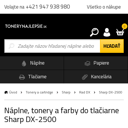
+421 947 938 980
Všetko o nákupe
Volajte na
0
Náplne
Papiere
Tlačiarne
Kancelária
Úvod
Tonery a cartridge
Sharp
Rad DX
Sharp DX-2500
Náplne, tonery a farby do tlačiarne
Sharp DX-2500