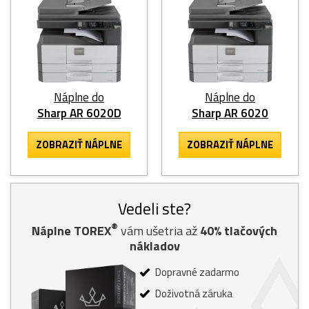
Náplne do
Náplne do
Sharp AR 6020D
Sharp AR 6020
ZOBRAZIŤ NÁPLNE
ZOBRAZIŤ NÁPLNE
Vedeli ste?
®
Náplne TOREX
vám ušetria až
40% tlačových
nákladov
Dopravné zadarmo
Doživotná záruka