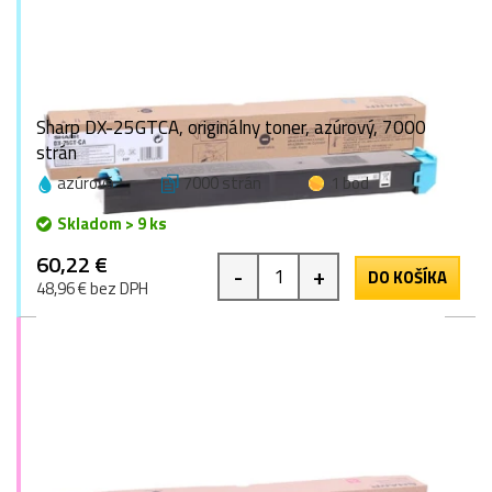
Sharp DX-25GTCA, originálny toner, azúrový, 7000
strán
azúrová
7000 strán
1 bod
Skladom > 9 ks
60,22 €
-
+
DO KOŠÍKA
48,96 € bez DPH