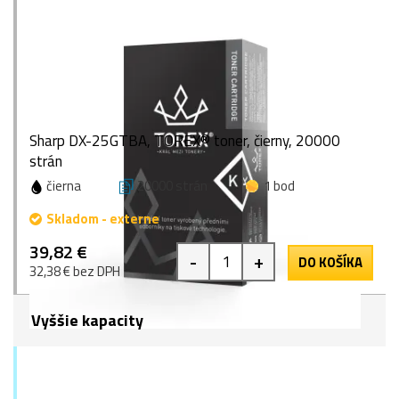
Sharp DX-25GTBA, TOREX® toner, čierny, 20000
strán
čierna
20000 strán
1 bod
Skladom - externe
39,82 €
-
+
DO KOŠÍKA
32,38 € bez DPH
Vyššie kapacity