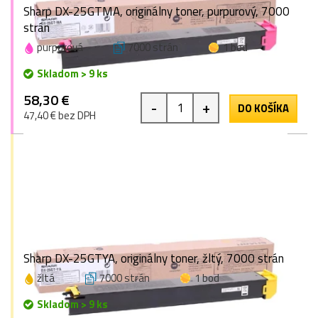
Sharp DX-25GTMA, originálny toner, purpurový, 7000
strán
purpurová
7000 strán
1 bod
Skladom > 9 ks
58,30 €
-
+
DO KOŠÍKA
47,40 € bez DPH
Sharp DX-25GTYA, originálny toner, žltý, 7000 strán
žltá
7000 strán
1 bod
Skladom > 9 ks