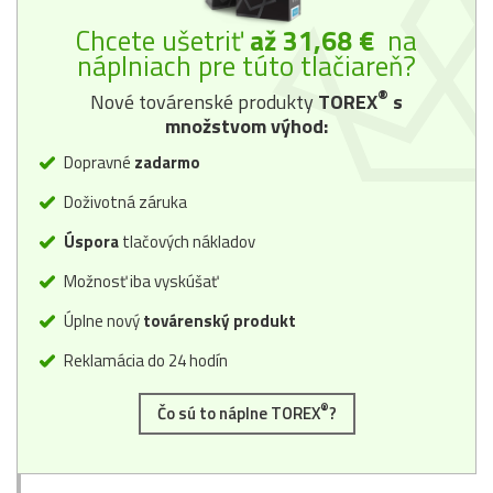
Chcete ušetriť
až 31,68 €
na
náplniach pre túto tlačiareň?
®
Nové továrenské produkty
TOREX
s
množstvom výhod:
Dopravné
zadarmo
Doživotná záruka
Úspora
tlačových nákladov
Možnosť iba vyskúšať
Úplne nový
továrenský produkt
Reklamácia do 24 hodín
®
Čo sú to náplne TOREX
?