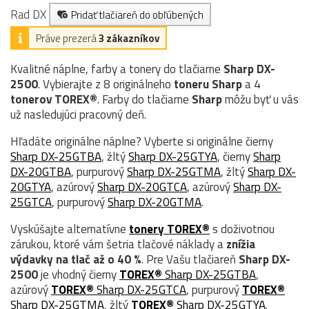
Rad DX
Pridať tlačiareň do obľúbených
Práve prezerá
3 zákazníkov
Kvalitné náplne, farby a tonery do tlačiarne
Sharp DX-
2500
. Vybierajte z 8 originálneho
toneru
Sharp
a 4
tonerov TOREX®
. Farby do tlačiarne
Sharp
môžu byť u vás
už nasledujúci pracovný deň.
Hľadáte originálne náplne? Vyberte si originálne čierny
Sharp DX-25GTBA
, žltý
Sharp DX-25GTYA
, čierny
Sharp
DX-20GTBA
, purpurový
Sharp DX-25GTMA
, žltý
Sharp DX-
20GTYA
, azúrový
Sharp DX-20GTCA
, azúrový
Sharp DX-
25GTCA
, purpurový
Sharp DX-20GTMA
.
Vyskúšajte alternatívne
tonery TOREX®
s doživotnou
zárukou, ktoré vám šetria tlačové náklady a
znížia
výdavky na tlač až o 40 %
. Pre Vašu tlačiareň
Sharp DX-
2500
je vhodný čierny
TOREX®
Sharp DX-25GTBA
,
azúrový
TOREX®
Sharp DX-25GTCA
, purpurový
TOREX®
Sharp DX-25GTMA
, žltý
TOREX®
Sharp DX-25GTYA
.