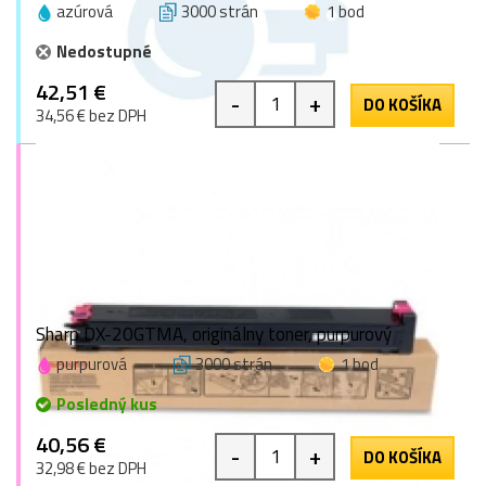
azúrová
3000 strán
1 bod
Nedostupné
42,51 €
-
+
DO KOŠÍKA
34,56 € bez DPH
Sharp DX-20GTMA, originálny toner, purpurový
purpurová
3000 strán
1 bod
Posledný kus
40,56 €
-
+
DO KOŠÍKA
32,98 € bez DPH