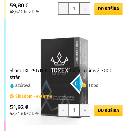
59,80 €
-
+
DO KOŠÍKA
48,62 € bez DPH
Sharp DX-25GTCA, TOREX® toner, azúrový, 7000
strán
azúrová
7000 strán
1 bod
Skladom - externe
51,92 €
-
+
DO KOŠÍKA
42,21 € bez DPH