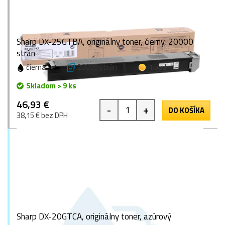
Sharp DX-25GTBA, originálny toner, čierny, 20000
strán
čierna
20000 strán
1 bod
Skladom > 9 ks
46,93 €
-
+
DO KOŠÍKA
38,15 € bez DPH
Sharp DX-20GTCA, originálny toner, azúrový