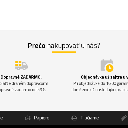
Prečo
nakupovať u nás?
Dopravné ZADARMO.
Objednávka už zajtra u 
plaťte drahým dopravcom!
Pri objednávke do 16:00 gara
opravné zadarmo od 59 €.
doručenie už nasledujúci praco
ne
Papiere
Tlačiarne