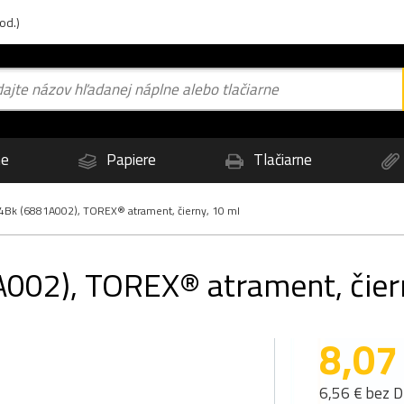
od.)
ne
Papiere
Tlačiarne
Bk (6881A002), TOREX® atrament, čierny, 10 ml
002), TOREX® atrament, čier
8,07
6,56 € bez 