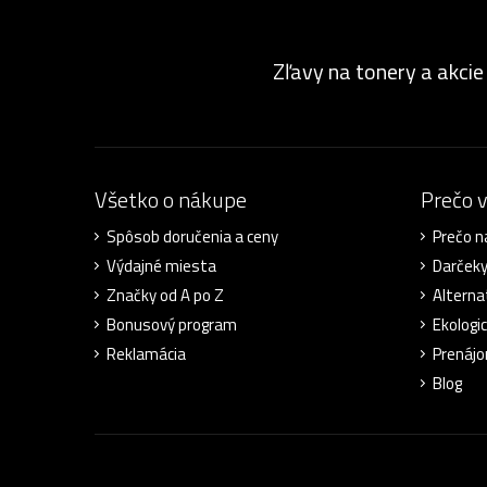
Zľavy na tonery a akcie
Všetko o nákupe
Prečo 
Spôsob doručenia a ceny
Prečo n
Výdajné miesta
Darček
Značky od A po Z
Alterna
Bonusový program
Ekologic
Reklamácia
Prenájo
Blog