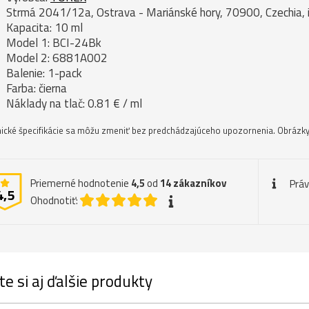
Strmá 2041/12a, Ostrava - Mariánské hory, 70900, Czechia,
Kapacita: 10 ml
Model 1: BCI-24Bk
Model 2: 6881A002
Balenie: 1-pack
Farba: čierna
Náklady na tlač: 0.81 € / ml
ické špecifikácie sa môžu zmeniť bez predchádzajúceho upozornenia. Obrázky 
Priemerné hodnotenie
4,5
od
14
zákazníkov
Prá
4,5
Ohodnotiť:
te si aj ďalšie produkty