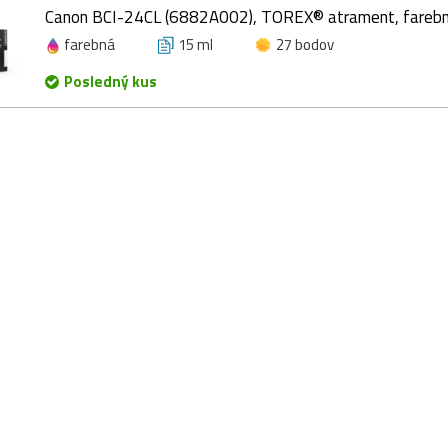
Canon BCI-24CL (6882A002), TOREX® atrament, farebn
farebná
15 ml
27 bodov
Posledný kus