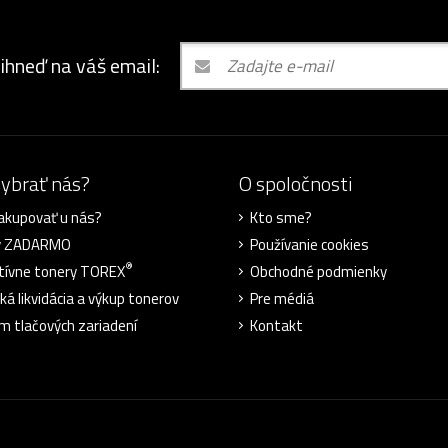
 ihneď na váš email:
vybrať nás?
O spoločnosti
akupovať u nás?
Kto sme?
y ZADARMO
Používanie cookies
®
tívne tonery TOREX
Obchodné podmienky
ká likvidácia a výkup tonerov
Pre médiá
m tlačových zariadení
Kontakt