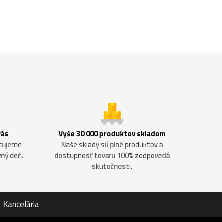
vás
Vyše 30 000 produktov skladom
ntujeme
Naše sklady sú plné produktov a
vný deň.
dostupnosť tovaru 100% zodpovedá
skutočnosti.
Kancelária