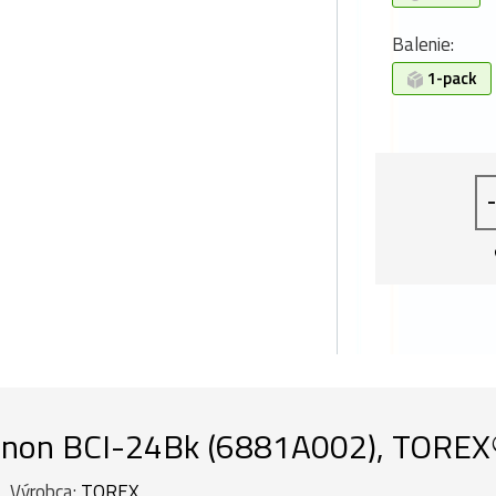
Balenie:
1-pack
-
non BCI-24Bk (6881A002), TOREX® 
Výrobca:
TOREX