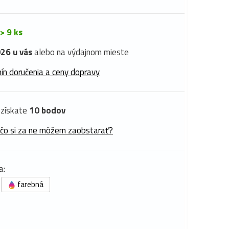
> 9 ks
26 u vás
alebo na výdajnom mieste
ín doručenia a ceny dopravy
získate
10 bodov
 čo si za ne môžem zaobstarať?
a:
farebná