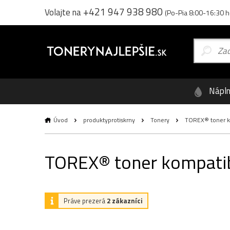
+421 947 938 980
Volajte na
(Po-Pia 8:00-16:30 h
Nápl
Úvod
produktyprotiskrny
Tonery
TOREX® toner kom
TOREX® toner kompatibi
Práve prezerá
2 zákazníci