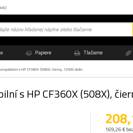
od.)
ne
Papiere
Tlačiarne
patibilní s HP CF360X (508X), čierny, 12500 strán
lní s HP CF360X (508X), čier
208,
169,26 € be