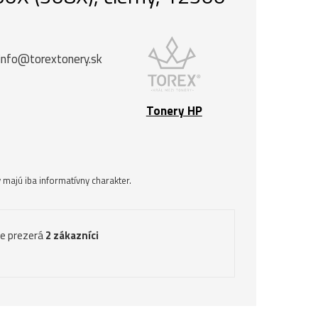
 info@torextonery.sk
Tonery HP
majú iba informatívny charakter.
ve prezerá
2 zákazníci