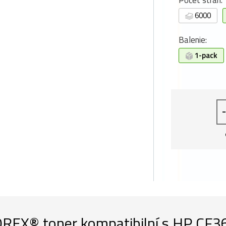
Počet strán:
6000
Balenie:
1-pack
-
REX® toner kompatibilní s HP CF36