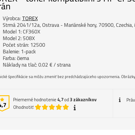
rán
Výrobca:
TOREX
Strmá 2041/12a, Ostrava - Mariánské hory, 70900, Czechia,
Model 1: CF360X
Model 2: 508X
Počet strán: 12500
Balenie: 1-pack
Farba: čierna
Náklady na tlač: 0.02 € / strana
ické špecifikácie sa môžu zmeniť bez predchádzajúceho upozornenia. Obrázky 
Priemerné hodnotenie
4,7
od
3
zákazníkov
Prá
4,7
Ohodnotiť: