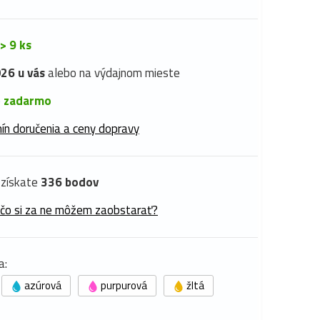
> 9 ks
26 u vás
alebo na výdajnom mieste
é
zadarmo
ín doručenia a ceny dopravy
získate
336 bodov
 čo si za ne môžem zaobstarať?
a:
azúrová
purpurová
žltá