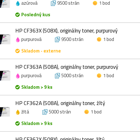
azúrová
9500 strán
1 bod
Posledný kus
HP CF363X (508X), originálny toner, purpurový
purpurová
9500 strán
1 bod
Skladom - externe
HP CF363A (508A), originálny toner, purpurový
purpurová
5000 strán
1 bod
Skladom > 9 ks
HP CF362A (508A), originálny toner, žltý
žltá
5000 strán
1 bod
Skladom > 9 ks
HP CF362X (508X), originálny toner, žltý