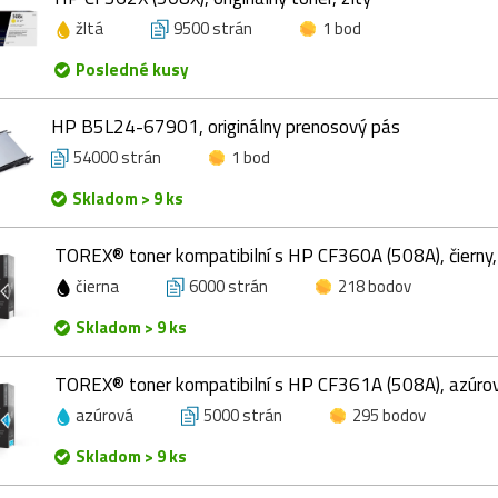
žltá
9500 strán
1 bod
Posledné kusy
HP B5L24-67901, originálny prenosový pás
54000 strán
1 bod
Skladom > 9 ks
TOREX® toner kompatibilní s HP CF360A (508A), čierny
čierna
6000 strán
218 bodov
Skladom > 9 ks
TOREX® toner kompatibilní s HP CF361A (508A), azúrov
azúrová
5000 strán
295 bodov
Skladom > 9 ks