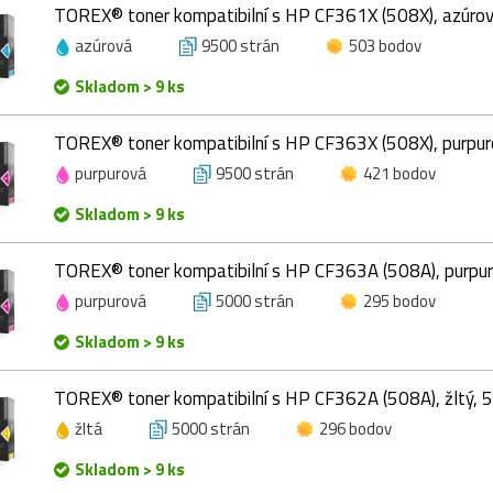
TOREX® toner kompatibilní s HP CF361X (508X), azúrov
azúrová
9500 strán
503 bodov
Skladom > 9 ks
TOREX® toner kompatibilní s HP CF363X (508X), purpur
purpurová
9500 strán
421 bodov
Skladom > 9 ks
TOREX® toner kompatibilní s HP CF363A (508A), purpur
purpurová
5000 strán
295 bodov
Skladom > 9 ks
TOREX® toner kompatibilní s HP CF362A (508A), žltý, 
žltá
5000 strán
296 bodov
Skladom > 9 ks