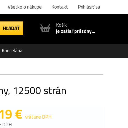
Všetko o nákupe
Kontakt
Prihlásiť sa
Košík
je zatiaľ prázdny...
Kancelária
ny, 12500 strán
19 €
vrátane DPH
z DPH