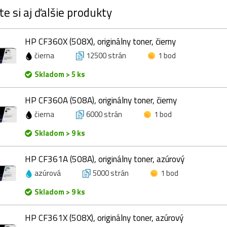
te si aj ďalšie produkty
HP CF360X (508X), originálny toner, čierny
čierna
12500 strán
1 bod
Skladom > 5 ks
HP CF360A (508A), originálny toner, čierny
čierna
6000 strán
1 bod
Skladom > 9 ks
HP CF361A (508A), originálny toner, azúrový
azúrová
5000 strán
1 bod
Skladom > 9 ks
HP CF361X (508X), originálny toner, azúrový