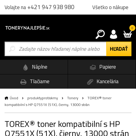
+421 947 938 980
Všetko o nákupe
Volajte na
0
Náplne
Papiere
Tlačiarne
Kancelária
Úvod
produktyprotiskrny
Tonery
TOREX® toner
kompatibilní s HP Q7551X (51X), čierny, 13000 strán
TOREX® toner kompatibilní s HP
Q7551X (51X), čierny, 13000 strán