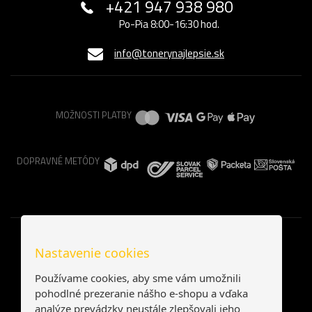
+421 947 938 980
Po-Pia 8:00-16:30 hod.
info@tonerynajlepsie.sk
MOŽNOSTI PLATBY
DOPRAVNÉ METÓDY
Nastavenie cookies
Používame cookies, aby sme vám umožnili
pohodlné prezeranie nášho e-shopu a vďaka
analýze prevádzky neustále zlepšovali jeho