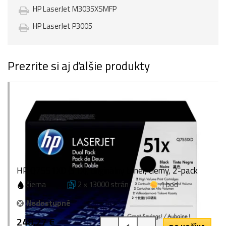
HP LaserJet M3035XSMFP
HP LaserJet P3005
Prezrite si aj ďalšie produkty
HP Q7551XD (51X), originálny toner, čierny, 2-pack
čierna
2 × 13000 strán
1 bod
Nedostupné
248,27 €