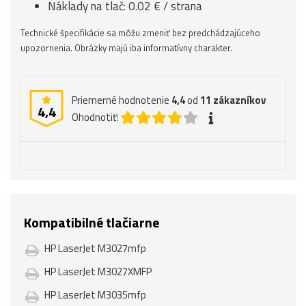
Náklady na tlač: 0.02 € / strana
Technické špecifikácie sa môžu zmeniť bez predchádzajúceho
upozornenia. Obrázky majú iba informatívny charakter.
Priemerné hodnotenie
4,4
od
11
zákazníkov
4,4
Ohodnotiť:
Kompatibilné tlačiarne
HP LaserJet M3027mfp
HP LaserJet M3027XMFP
HP LaserJet M3035mfp