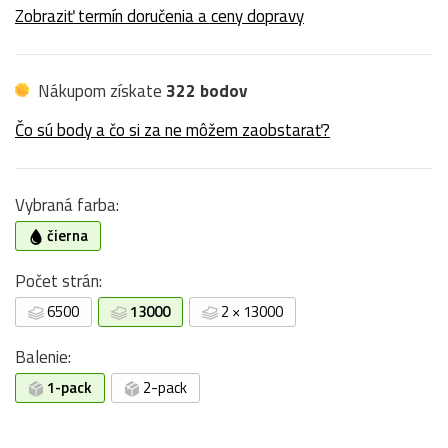
Zobraziť termín doručenia a ceny dopravy
Nákupom získate
322 bodov
Čo sú body a čo si za ne môžem zaobstarať?
Vybraná farba:
čierna
Počet strán:
6500
13000
2 × 13000
Balenie:
1-pack
2-pack