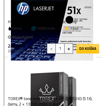
HP Q7551X (51X), originálny toner, čierny
čierna
13000 strán
1 bod
Nedostupné
247,61 €
-
+
DO KOŠÍKA
201,31 € bez DPH
TOREX® toner kompatibilný s HP Q7551XD (51X),
čierny, 2 × 13000 strán, 2-pack