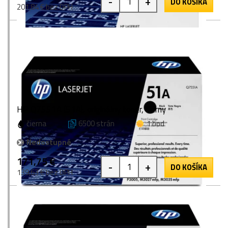
-
+
DO KOŠÍKA
201,84 € bez DPH
HP Q7551A (51A), originálny toner, čierny
čierna
6500 strán
1 bod
Nedostupné
171,75 €
-
+
DO KOŠÍKA
139,63 € bez DPH