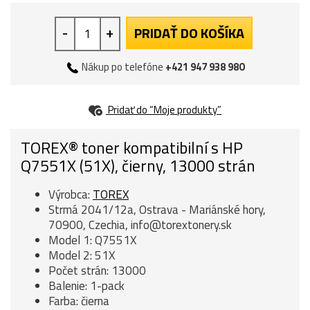
-
+
PRIDAŤ DO KOŠÍKA
Nákup po telefóne
+421 947 938 980
Pridať do “Moje produkty”
TOREX® toner kompatibilní s HP
Q7551X (51X), čierny, 13000 strán
Výrobca:
TOREX
Strmá 2041/12a, Ostrava - Mariánské hory,
70900, Czechia, info@torextonery.sk
Model 1: Q7551X
Model 2: 51X
Počet strán: 13000
Balenie: 1-pack
Farba: čierna