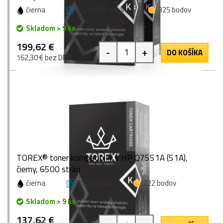
čierna
2 × 13000 strán
325 bodov
Skladom > 9 ks
199,62 €
-
+
DO KOŠÍKA
162,30 € bez DPH
TOREX® toner kompatibilní s HP Q7551A (51A),
čierny, 6500 strán
čierna
6500 strán
222 bodov
Skladom > 9 ks
137,62 €