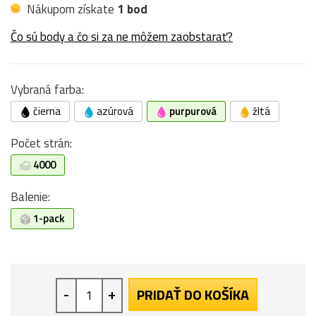
Nákupom získate
1 bod
Čo sú body a čo si za ne môžem zaobstarať?
Vybraná farba:
čierna
azúrová
purpurová
žltá
Počet strán:
4000
Balenie:
1-pack
-
+
PRIDAŤ DO KOŠÍKA