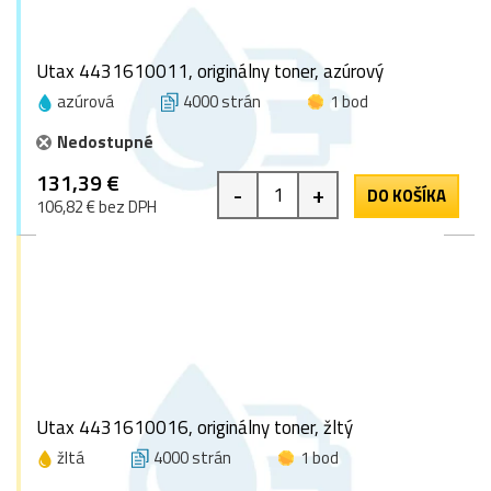
Utax 4431610011, originálny toner, azúrový
azúrová
4000 strán
1 bod
Nedostupné
131,39 €
-
+
DO KOŠÍKA
106,82 € bez DPH
Utax 4431610016, originálny toner, žltý
žltá
4000 strán
1 bod