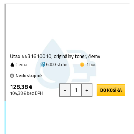
Utax 4431610010, originálny toner, čierny
čierna
6000 strán
1 bod
Nedostupné
128,38 €
-
+
DO KOŠÍKA
104,38 € bez DPH