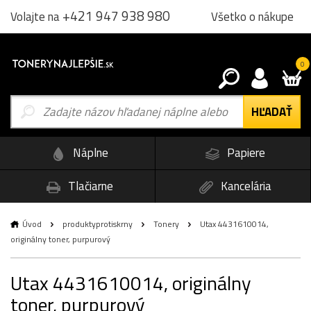
+421 947 938 980
Všetko o nákupe
Volajte na
0
Náplne
Papiere
Tlačiarne
Kancelária
Úvod
produktyprotiskrny
Tonery
Utax 4431610014,
originálny toner, purpurový
Utax 4431610014, originálny
toner, purpurový