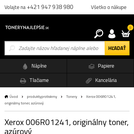
+421 947 938 980
Všetko o nákupe
Volajte na
0
Náplne
Papiere
Tlačiarne
Kancelária
Úvod
produktyprotiskrny
Tonery
Xerox 006R01241,
originálny toner, azúrový
Xerox 006R01241, originálny toner,
azúrový