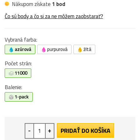
Nákupom získate
1 bod
Čo sú body a čo si za ne môžem zaobstarať?
Vybraná farba:
azúrová
purpurová
žltá
Počet strán:
11000
Balenie:
1-pack
-
+
PRIDAŤ DO KOŠÍKA