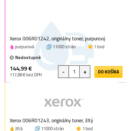
Xerox 006R01242, originálny toner, purpurový
purpurová
11000 strán
1 bod
Nedostupné
144,99 €
-
+
DO KOŠÍKA
117,88 € bez DPH
Xerox 006R01243, originálny toner, žltý
žltá
11000 strán
1 bod