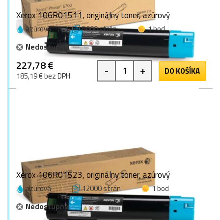
Xerox 106R01511, originálny toner, azúrový
azúrová
5000 strán
1 bod
Nedostupné
227,78 €
-
+
DO KOŠÍKA
185,19 € bez DPH
Xerox 106R01523, originálny toner, azúrový
azúrová
12000 strán
1 bod
Nedostupné