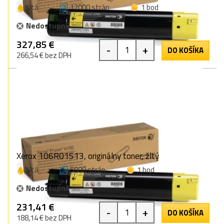
žltá
12000 strán
1 bod
Nedostupné
327,85 €
-
+
DO KOŠÍKA
266,54 € bez DPH
Xerox 106R01513, originálny toner, žltý
žltá
5000 strán
1 bod
Nedostupné
231,41 €
-
+
DO KOŠÍKA
188,14 € bez DPH