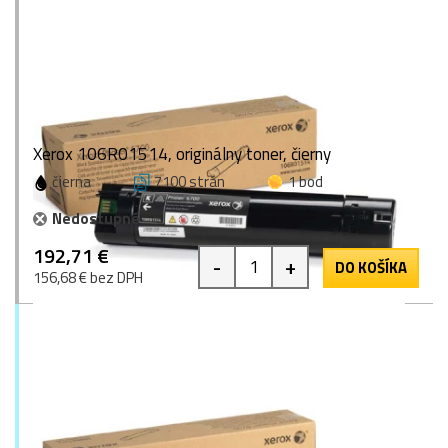
Xerox 106R01514, originálny toner, čierny
čierna
7100 strán
1 bod
Nedostupné
192,71 €
-
+
DO KOŠÍKA
156,68 € bez DPH