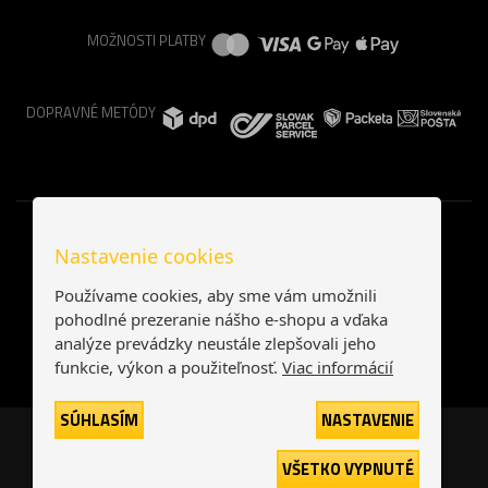
MOŽNOSTI PLATBY
DOPRAVNÉ METÓDY
Nastavenie cookies
Používame cookies, aby sme vám umožnili
pohodlné prezeranie nášho e-shopu a vďaka
analýze prevádzky neustále zlepšovali jeho
funkcie, výkon a použiteľnosť.
Viac informácií
SÚHLASÍM
NASTAVENIE
Česká republika
Slovensko
VŠETKO VYPNUTÉ