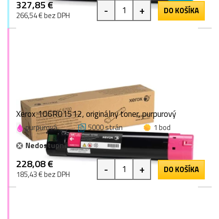
327,85 €
-
+
DO KOŠÍKA
266,54 € bez DPH
Xerox 106R01512, originálny toner, purpurový
purpurová
5000 strán
1 bod
Nedostupné
228,08 €
-
+
DO KOŠÍKA
185,43 € bez DPH