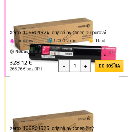
Xerox 106R01524, originálny toner, purpurový
purpurová
12000 strán
1 bod
Nedostupné
328,12 €
-
+
DO KOŠÍKA
266,76 € bez DPH
Xerox 106R01525, originálny toner, žltý