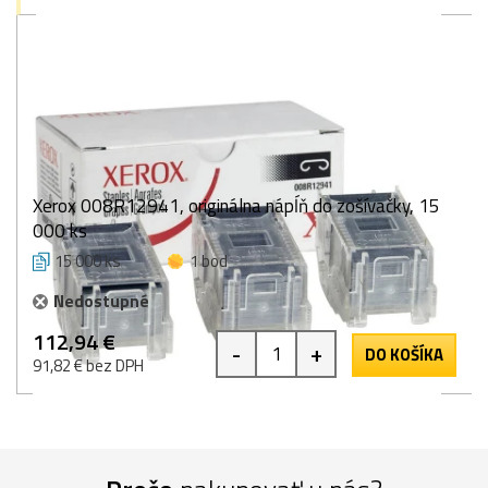
Xerox 008R12941, originálna nápĺň do zošívačky, 15
000 ks
15 000 ks
1 bod
Nedostupné
112,94 €
-
+
DO KOŠÍKA
91,82 € bez DPH