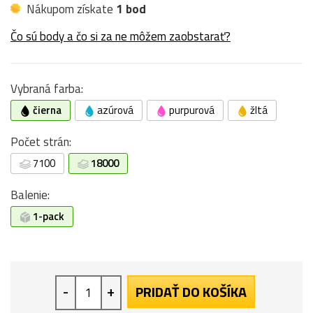
Nákupom získate
1 bod
Čo sú body a čo si za ne môžem zaobstarať?
Vybraná farba:
čierna
azúrová
purpurová
žltá
Počet strán:
7100
18000
Balenie:
1-pack
-
+
PRIDAŤ DO KOŠÍKA