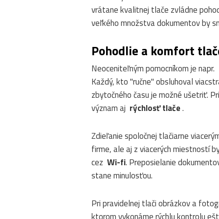
vrátane kvalitnej tlače zvládne poho
veľkého množstva dokumentov by sme
Pohodlie a komfort tlač
Neoceniteľným pomocníkom je napr.
Každý, kto "ručne" obsluhoval viacstr
zbytočného času je možné ušetriť. P
význam aj
rýchlosť tlače
.
Zdieľanie spoločnej tlačiarne viacerým
firme, ale aj z viacerých miestností 
cez
Wi-fi
. Preposielanie dokumentov
stane minulosťou.
Pri pravidelnej tlači obrázkov a foto
ktorom vykonáme rýchlu kontrolu ešt