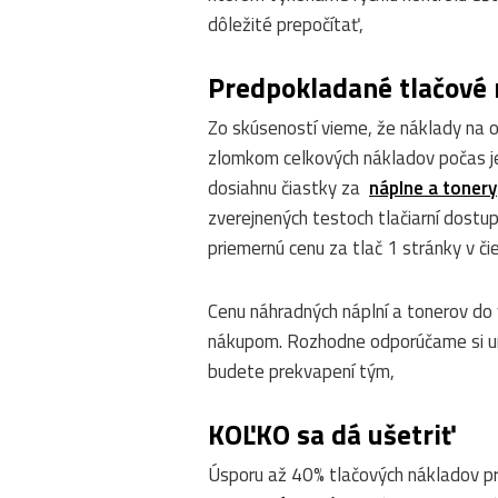
dôležité prepočítať,
Predpokladané tlačové 
Zo skúseností vieme, že náklady na 
zlomkom celkových nákladov počas je
dosiahnu čiastky za
náplne a tonery
zverejnených testoch tlačiarní dostu
priemernú cenu za tlač 1 stránky v č
Cenu náhradných náplní a tonerov do 
nákupom. Rozhodne odporúčame si u
budete prekvapení tým,
KOĽKO sa dá ušetriť
Úsporu až 40% tlačových nákladov pr