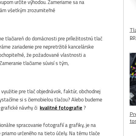
 nákupom určite výhodou. Zameriame sa na
ú nám všetkým zrozumiteľné
Tl
po
eme tlačiareň do domácnosti pre príležitostnú tlač
eráme zariadenie pre nepretržité kancelárske
ochopiteľné, že požadované vlastnosti a
Zameranie tlačiarne súvisí s tým,
yužitie pre tlač objednávok, faktúr, obchodnej
ystačíme si s čiernobielou tlačou? Alebo budeme
 grafické návrhy či
kvalitné fotografie
?
Pr
to
nálne spracovanie fotografií a grafiky, je na
 priamo určeného na tieto účely. Na tému tlače