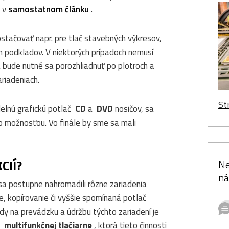
i v
samostatnom článku
.
stačovať napr. pre tlač stavebných výkresov,
 podkladov. V niektorých prípadoch nemusí
 bude nutné sa porozhliadnuť po plotroch a
riadeniach.
St
delnú grafickú potlač
CD
a
DVD
nosičov, sa
o možnosťou. Vo finále by sme sa mali
CIÍ?
Ne
ná
a postupne nahromadili rôzne zariadenia
e, kopírovanie či vyššie spomínaná potlač
y na prevádzku a údržbu týchto zariadení je
m
multifunkčnej tlačiarne
, ktorá tieto činnosti