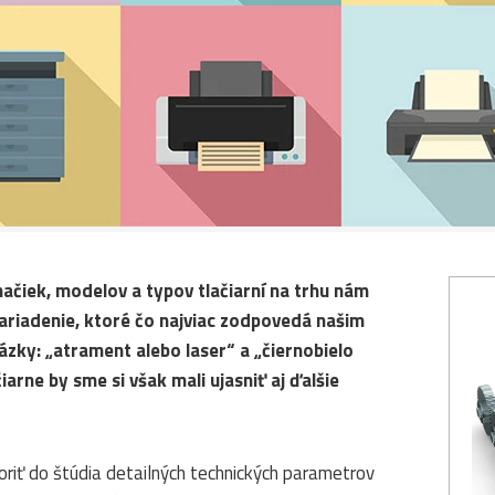
ačiek, modelov a typov tlačiarní na trhu nám
ariadenie, ktoré čo najviac zodpovedá našim
ázky: „atrament alebo laser“ a „čiernobielo
arne by sme si však mali ujasniť aj ďalšie
riť do štúdia detailných technických parametrov