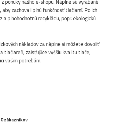
%
z ponuky nášho e-shopu. Náplne sú vyrábané
 aby zachovali plnú funkčnosť tlačiarní. Po ich
 a plnohodnotnú recykláciu, popr. ekologickú
zkových nákladov za náplne si môžete dovoliť
 tlačiareň, zaisťujúce vyššiu kvalitu tlače,
úci vašim potrebám.
d
0
zákazníkov