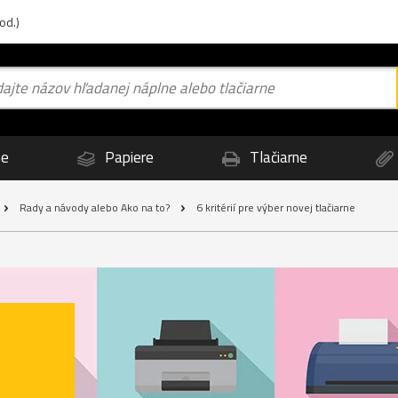
od.)
ne
Papiere
Tlačiarne
Rady a návody alebo Ako na to?
6 kritérií pre výber novej tlačiarne