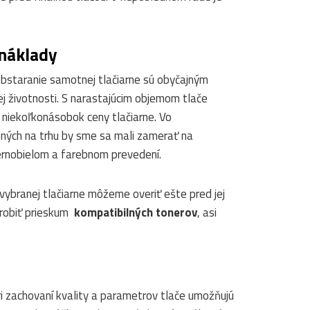
náklady
obstaranie samotnej tlačiarne sú obyčajným
j životnosti. S narastajúcim objemom tlače
niekoľkonásobok ceny tlačiarne. Vo
pných na trhu by sme sa mali zamerať na
iernobielom a farebnom prevedení.
vybranej tlačiarne môžeme overiť ešte pred jej
robiť prieskum
kompatibilných tonerov
, asi
i zachovaní kvality a parametrov tlače umožňujú