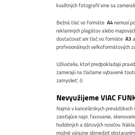
kvalitných fotografií sme sa zameral
Bežná tlač vo formáte
A4
nemusí po
reklamných plagátov alebo mapových
dostačovať ani tlač vo formáte
A3
a
profesionálnych veľkoformátových za
Užívatelia, ktorí predpokladajú pravi
zamerajú na tlačiarne vybavené tout
zamyslieť, či
Nevyužijeme VIAC FUNK
Najmä v kancelárskych prevádzkach s
zaisťujúce napr. faxovanie, skenovani
hudobných a dátových nosičov. Náklad
možné výrazne obmedziť obstaraní