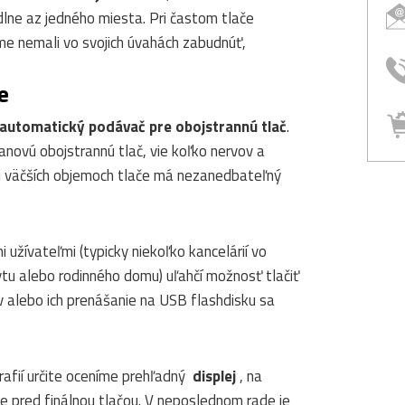
dlne az jedného miesta. Pri častom tlače
 nemali vo svojich úvahách zabudnúť,
e
automatický podávač pre obojstrannú tlač
.
anovú obojstrannú tlač, vie koľko nervov a
ri väčších objemoch tlače má nezanedbateľný
i užívateľmi (typicky niekoľko kancelárií vo
bytu alebo rodinného domu) uľahčí možnosť tlačiť
 alebo ich prenášanie na USB flashdisku sa
grafií určite oceníme prehľadný
displej
, na
e pred finálnou tlačou. V neposlednom rade je