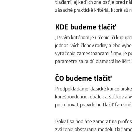
tlačiarní, aj keď ich znalosť je pred
zásadné praktické kritériá, ktoré s
KDE budeme tlačiť
JPrvým kritériom je určenie, či kupuj
jednotlivých členov rodiny alebo vyb
vyťaženie zamestnancami firmy. Je p
parametre sa budú diametrálne líšiť. 
ČO budeme tlačiť
Predpokladáme klasické kancelárske v
korešpondencie, obálok a štítkov a v
potrebovať pravidelne tlačiť farebné
Pokiaľ sa hodláte zamerať na profesio
zváženie obstarania modelu tlačiarne