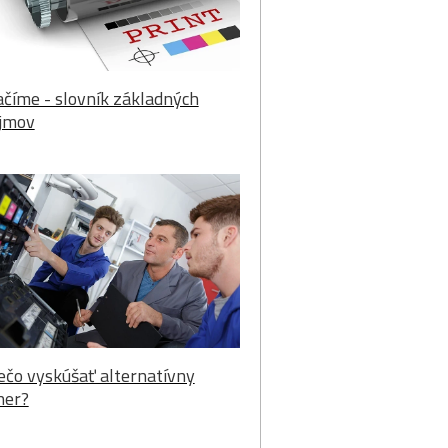
ačíme - slovník základných
jmov
ečo vyskúšať alternatívny
ner?