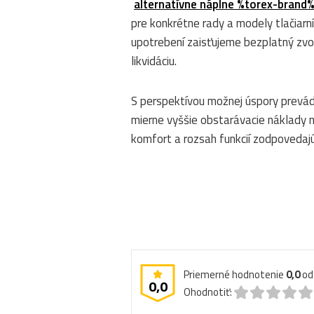
alternatívne náplne %torex-brand
pre konkrétne rady a modely tlačiarní,
upotrebení zaisťujeme bezplatný zvoz
likvidáciu.
S perspektívou možnej úspory prevád
mierne vyššie obstarávacie náklady na
komfort a rozsah funkcií zodpovedaj
Priemerné hodnotenie
0,0
o
0,0
Ohodnotiť: