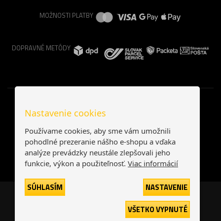
MOŽNOSTI PLATBY
DOPRAVNÉ METÓDY
Nastavenie cookies
Používame cookies, aby sme vám umožnili
pohodlné prezeranie nášho e-shopu a vďaka
analýze prevádzky neustále zlepšovali jeho
funkcie, výkon a použiteľnosť.
Viac informácií
SÚHLASÍM
NASTAVENIE
Česká republika
Slovensko
VŠETKO VYPNUTÉ