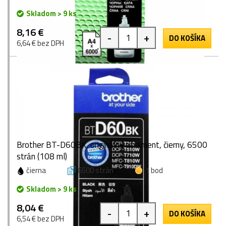
Skladom > 9 ks
8,16 €
-
+
DO KOŠÍKA
6,64 € bez DPH
Brother BT-D60BK, originálny atrament, čierny, 6500
strán (108 ml)
čierna
6500 strán
1 bod
Skladom > 9 ks
8,04 €
-
+
DO KOŠÍKA
6,54 € bez DPH