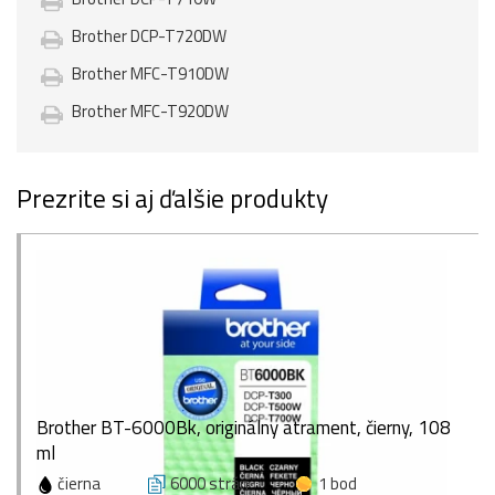
Brother DCP-T720DW
Brother MFC-T910DW
Brother MFC-T920DW
Prezrite si aj ďalšie produkty
Brother BT-6000Bk, originálny atrament, čierny, 108
ml
čierna
6000 strán
1 bod