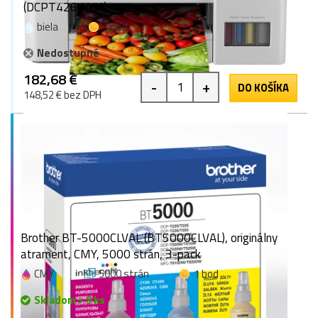
(DCPT426WYJ1)
biela
1 bod
Nedostupné
182,68 €
-
+
DO KOŠÍKA
148,52 € bez DPH
Brother BT-5000CLVAL (BT5000CLVAL), originálny
atrament, CMY, 5000 strán, 3-pack
CMY
5000 strán
1 bod
Skladom > 9 ks