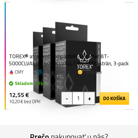
TOREX® atrament kompatibilní s Brother BT-
5000CLVAL (BT5000CLVAL), CMY, 5000 strán, 3-pack
CMY
5000 strán
18 bodov
Skladom > 9 ks
12,55 €
-
+
DO KOŠÍKA
10,20 € bez DPH
Prečo
nakupovať u nás?