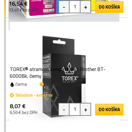
16,54 €
-
+
DO KOŠÍKA
13,45 € bez DPH
TOREX® atrament kompatibilní s Brother BT-
6000Bk, čierny
čierna
7 bodov
Skladom - externe
8,07 €
-
+
DO KOŠÍKA
6,56 € bez DPH