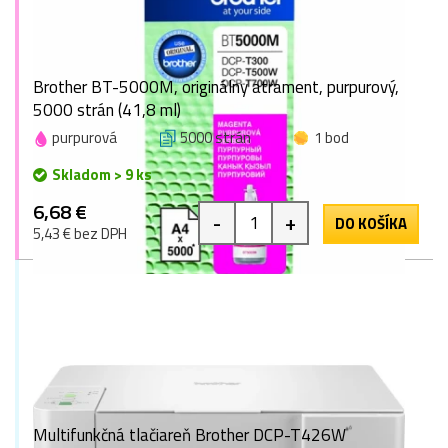
Brother BT-5000M, originálny atrament, purpurový,
5000 strán (41,8 ml)
purpurová
5000 strán
1 bod
Skladom > 9 ks
6,68 €
-
+
DO KOŠÍKA
5,43 € bez DPH
Multifunkčná tlačiareň Brother DCP-T426W