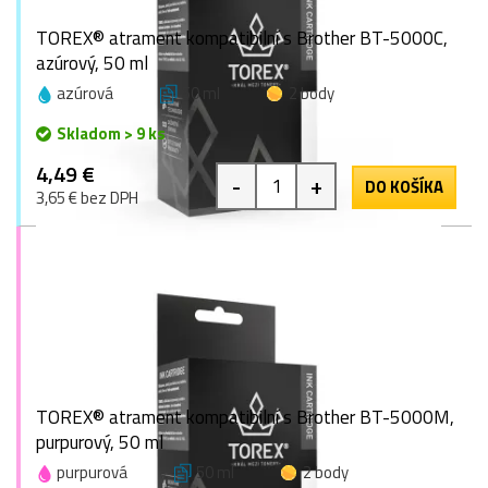
TOREX® atrament kompatibilní s Brother BT-5000C,
azúrový, 50 ml
azúrová
50 ml
2 body
Skladom > 9 ks
4,49 €
-
+
DO KOŠÍKA
3,65 € bez DPH
TOREX® atrament kompatibilní s Brother BT-5000M,
purpurový, 50 ml
purpurová
50 ml
2 body