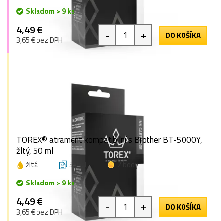
Skladom > 9 ks
4,49 €
-
+
DO KOŠÍKA
3,65 € bez DPH
TOREX® atrament kompatibilní s Brother BT-5000Y,
žltý, 50 ml
žltá
50 ml
2 body
Skladom > 9 ks
4,49 €
-
+
DO KOŠÍKA
3,65 € bez DPH