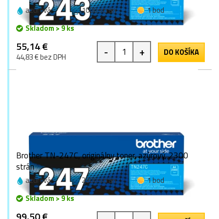
azúrová
1000 strán
1 bod
Skladom > 9 ks
55,14 €
-
+
DO KOŠÍKA
44,83 € bez DPH
Brother TN-247C, originálny toner, azúrový, 2300
strán
azúrová
2300 strán
1 bod
Skladom > 9 ks
99,50 €