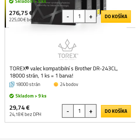
Skladom > 9 ks
276,75 €
-
+
DO KOŠÍKA
225,00 € bez DPH
TOREX® valec kompatibilní s Brother DR-243CL,
18000 strán, 1 ks = 1 barva!
18000 strán
24 bodov
Skladom > 9 ks
29,74 €
-
+
DO KOŠÍKA
24,18 € bez DPH