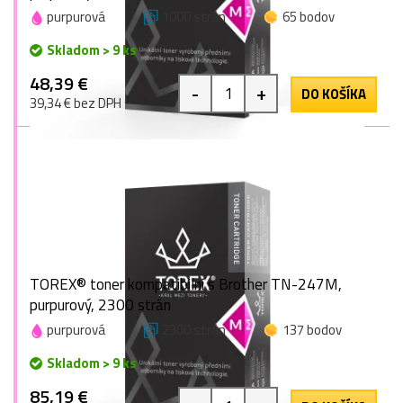
purpurová
1000 strán
65 bodov
Skladom > 9 ks
48,39 €
-
+
DO KOŠÍKA
39,34 € bez DPH
TOREX® toner kompatibilní s Brother TN-247M,
purpurový, 2300 strán
purpurová
2300 strán
137 bodov
Skladom > 9 ks
85,19 €