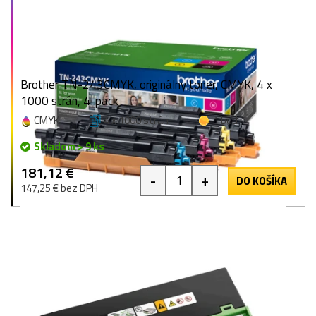
Brother TN-243CMYK, originálny toner, CMYK, 4 x
1000 strán, 4-pack
CMYK
4 x 1000 strán
1 bod
Skladom > 9 ks
181,12 €
-
+
DO KOŠÍKA
147,25 € bez DPH