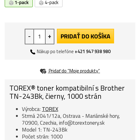
1-pack
4-pack
-
+
PRIDAŤ DO KOŠÍKA
Nákup po telefóne
+421 947 938 980
Pridať do “Moje produkty”
TOREX® toner kompatibilní s Brother
TN-243Bk, čierny, 1000 strán
Výrobca:
TOREX
Strmá 2041/12a, Ostrava - Mariánské hory,
70900, Czechia, info@torextonery.sk
Model 1: TN-243Bk
Počet strán: 1000