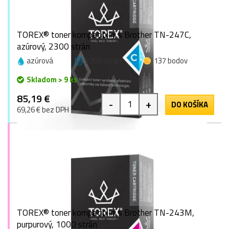
TOREX® toner kompatibilní s Brother TN-247C,
azúrový, 2300 strán
azúrová
2300 strán
137 bodov
Skladom > 9 ks
85,19 €
-
+
DO KOŠÍKA
69,26 € bez DPH
TOREX® toner kompatibilní s Brother TN-243M,
purpurový, 1000 strán