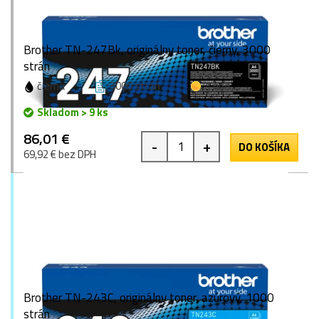
Brother TN-247Bk, originálny toner, čierny, 3000
strán
čierna
3000 strán
1 bod
Skladom > 9 ks
86,01 €
-
+
DO KOŠÍKA
69,92 € bez DPH
Brother TN-243C, originálny toner, azúrový, 1000
strán