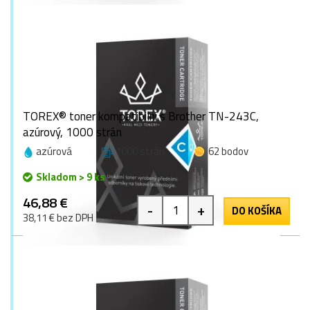
TOREX® toner kompatibilní s Brother TN-243C,
azúrový, 1000 strán
azúrová
1000 strán
62 bodov
Skladom > 9 ks
46,88 €
-
+
DO KOŠÍKA
38,11 € bez DPH