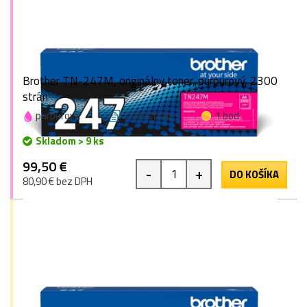
Brother TN-247M, originálny toner, purpurový, 2300
strán
purpurová
2300 strán
1 bod
Skladom > 9 ks
99,50 €
-
+
DO KOŠÍKA
80,90 € bez DPH