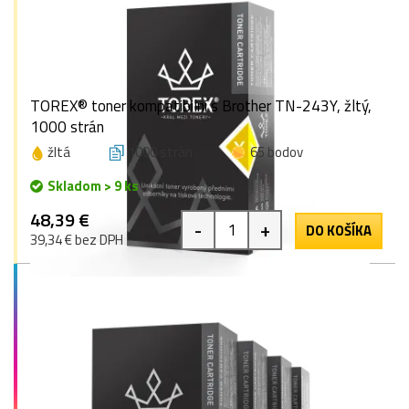
TOREX® toner kompatibilní s Brother TN-243Y, žltý,
1000 strán
žltá
1000 strán
65 bodov
Skladom > 9 ks
48,39 €
-
+
DO KOŠÍKA
39,34 € bez DPH