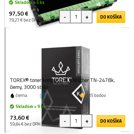
Skladom > 5 ks
97,50 €
-
+
DO KOŠÍKA
79,27 € bez DPH
TOREX® toner kompatibilní s Brother TN-247Bk,
čierny, 3000 strán
čierna
3000 strán
115 bodov
Skladom > 9 ks
73,60 €
-
+
DO KOŠÍKA
59,84 € bez DPH