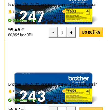
Brother TN-247Y, originálny toner, žltý, 2300 strán
žltá
2300 strán
1 bod
Skladom > 9 ks
99,46 €
-
+
DO KOŠÍKA
80,86 € bez DPH
Brother TN-243Y, originálny toner, žltý, 1000 strán
žltá
1000 strán
1 bod
Skladom > 9 ks
55,97 €