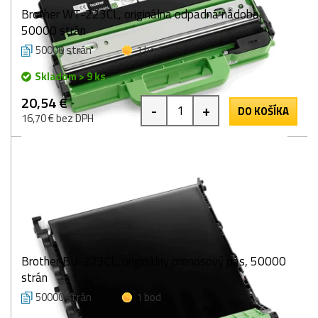
Brother WT-223CL, originálna odpadná nádoba,
50000 strán
50000 strán
1 bod
Skladom > 9 ks
20,54 €
-
+
DO KOŠÍKA
16,70 € bez DPH
Brother BU-223CL, originálny prenosový pás, 50000
strán
50000 strán
1 bod