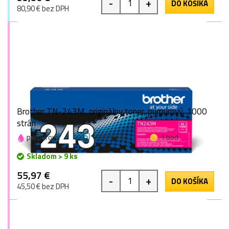
-
+
DO KOŠÍKA
80,90 € bez DPH
Brother TN-243M, originálny toner, purpurový, 1000
strán
purpurová
1000 strán
1 bod
Skladom > 9 ks
55,97 €
-
+
DO KOŠÍKA
45,50 € bez DPH