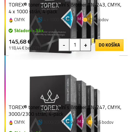
TOREX® toner kompatibilní s Brother TN-243, CMYK,
4 x 1000 strán, 4-pack
CMYK
4 x 1000 strán
258 bodov
Skladom > 9 ks
145,68 €
-
+
DO KOŠÍKA
118,44 € bez DPH
TOREX® toner kompatibilní s Brother TN-247, CMYK,
3000/2300 strán, 4-pack
CMYK
3000/2300 strán
516 bodov