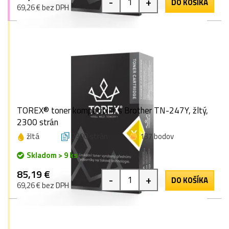
-
+
DO KOŠÍKA
69,26 € bez DPH
TOREX® toner kompatibilní s Brother TN-247Y, žltý,
2300 strán
žltá
2300 strán
137 bodov
Skladom > 9 ks
85,19 €
-
+
DO KOŠÍKA
69,26 € bez DPH