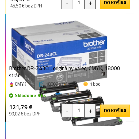
-
+
DO KOŠÍKA
45,50 € bez DPH
Brother DR-243CL, originálny valec, CMYK, 18000
strán
CMYK
18000 strán
1 bod
Skladom > 9 ks
121,79 €
-
+
DO KOŠÍKA
99,02 € bez DPH