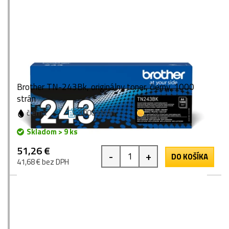
Brother TN-243Bk, originálny toner, čierny, 1000
strán
čierna
1000 strán
1 bod
Skladom > 9 ks
51,26 €
-
+
DO KOŠÍKA
41,68 € bez DPH