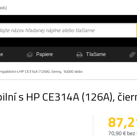
od.)
ne
Papiere
Tlačiarne
atibilní s HP CE314A (126A), čierny, 14000 strán
lní s HP CE314A (126A), čier
87,2
70,90 € bez