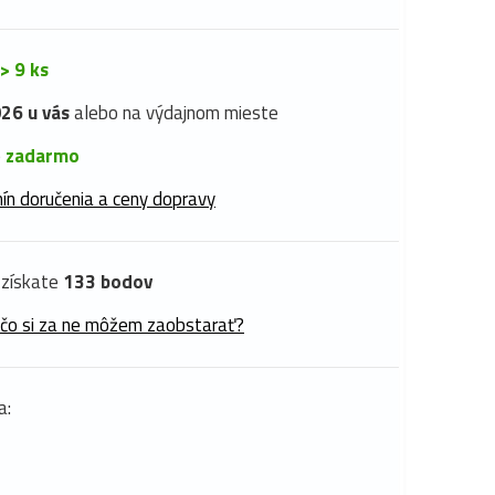
> 9 ks
26 u vás
alebo na výdajnom mieste
é
zadarmo
ín doručenia a ceny dopravy
získate
133 bodov
 čo si za ne môžem zaobstarať?
a: