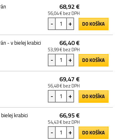
68,92 €
rán
56,04 € bez DPH
-
+
DO KOŠÍKA
66,40 €
 - v bielej krabici
53,99 € bez DPH
-
+
DO KOŠÍKA
69,47 €
56,48 € bez DPH
-
+
DO KOŠÍKA
66,95 €
ielej krabici
54,43 € bez DPH
-
+
DO KOŠÍKA