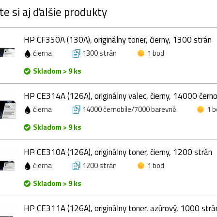
te si aj ďalšie produkty
HP CF350A (130A), originálny toner, čierny, 1300 strán
čierna
1300 strán
1 bod
Skladom > 9 ks
HP CE314A (126A), originálny valec, čierny, 14000 čer
čierna
14000 černobíle/7000 barevně
1 b
Skladom > 9 ks
HP CE310A (126A), originálny toner, čierny, 1200 strán
čierna
1200 strán
1 bod
Skladom > 9 ks
HP CE311A (126A), originálny toner, azúrový, 1000 strá