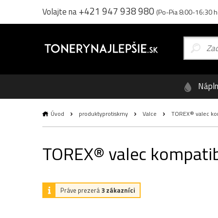
+421 947 938 980
Volajte na
(Po-Pia 8:00-16:30 h
Nápl
Úvod
produktyprotiskrny
Valce
TOREX® valec komp
TOREX® valec kompatibi
Práve prezerá
3 zákazníci