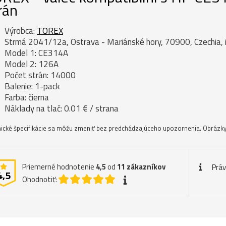
rán
Výrobca:
TOREX
Strmá 2041/12a, Ostrava - Mariánské hory, 70900, Czechia,
Model 1: CE314A
Model 2: 126A
Počet strán: 14000
Balenie: 1-pack
Farba: čierna
Náklady na tlač: 0.01 € / strana
ické špecifikácie sa môžu zmeniť bez predchádzajúceho upozornenia. Obrázky 
Priemerné hodnotenie
4,5
od
11
zákazníkov
Prá
4,5
Ohodnotiť: