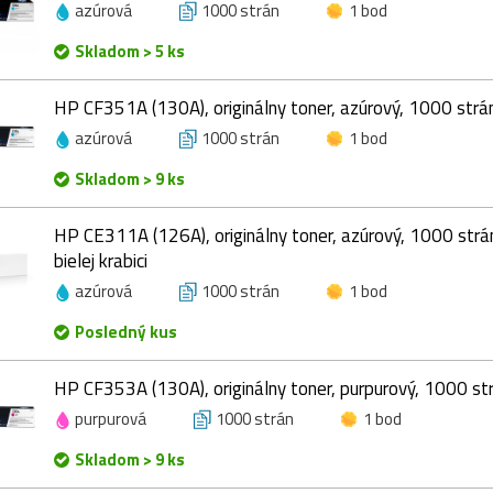
azúrová
1000 strán
1 bod
Skladom > 5 ks
HP CF351A (130A), originálny toner, azúrový, 1000 strá
azúrová
1000 strán
1 bod
Skladom > 9 ks
HP CE311A (126A), originálny toner, azúrový, 1000 strán
bielej krabici
azúrová
1000 strán
1 bod
Posledný kus
HP CF353A (130A), originálny toner, purpurový, 1000 st
purpurová
1000 strán
1 bod
Skladom > 9 ks