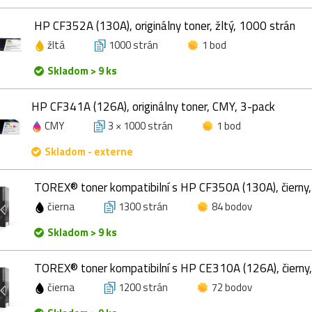
HP CF352A (130A), originálny toner, žltý, 1000 strán
žltá
1000 strán
1 bod
Skladom > 9 ks
HP CF341A (126A), originálny toner, CMY, 3-pack
CMY
3 × 1000 strán
1 bod
Skladom - externe
TOREX® toner kompatibilní s HP CF350A (130A), čierny
čierna
1300 strán
84 bodov
Skladom > 9 ks
TOREX® toner kompatibilní s HP CE310A (126A), čierny
čierna
1200 strán
72 bodov