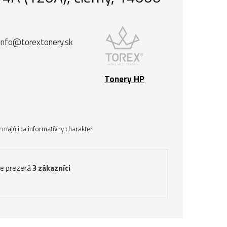
 info@torextonery.sk
Tonery HP
majú iba informatívny charakter.
ve prezerá
3 zákazníci