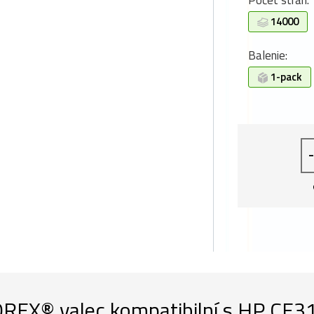
Počet strán:
14000
Balenie:
1-pack
-
REX® valec kompatibilní s HP CE31