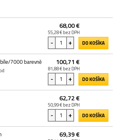
68,00 €
55,28 € bez DPH
-
+
DO KOŠÍKA
100,71 €
nobíle/7000 barevně
81,88 € bez DPH
od
-
+
DO KOŠÍKA
62,72 €
50,99 € bez DPH
-
+
DO KOŠÍKA
69,39 €
n