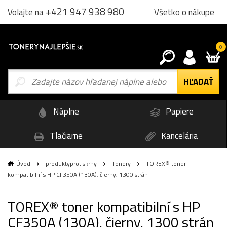
+421 947 938 980
Všetko o nákupe
Volajte na
0
Náplne
Papiere
Tlačiarne
Kancelária
Úvod
produktyprotiskrny
Tonery
TOREX® toner
kompatibilní s HP CF350A (130A), čierny, 1300 strán
TOREX® toner kompatibilní s HP
CF350A (130A), čierny, 1300 strán