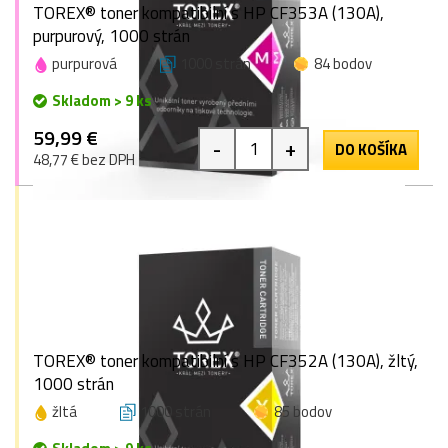
TOREX® toner kompatibilní s HP CF353A (130A),
purpurový, 1000 strán
purpurová
1000 strán
84 bodov
Skladom > 9 ks
59,99 €
-
+
DO KOŠÍKA
48,77 € bez DPH
TOREX® toner kompatibilní s HP CF352A (130A), žltý,
1000 strán
žltá
1000 strán
85 bodov