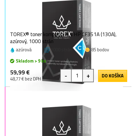
TOREX® toner kompatibilní s HP CF351A (130A),
azúrový, 1000 strán
azúrová
1000 strán
85 bodov
Skladom > 9 ks
59,99 €
-
+
DO KOŠÍKA
48,77 € bez DPH