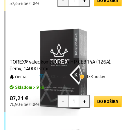
-
+
DO KOŠÍKA
57,46 € bez DPH
TOREX® valec kompatibilní s HP CE314A (126A),
čierny, 14000 strán
čierna
14000 strán
133 bodov
Skladom > 9 ks
87,21 €
-
+
DO KOŠÍKA
70,90 € bez DPH