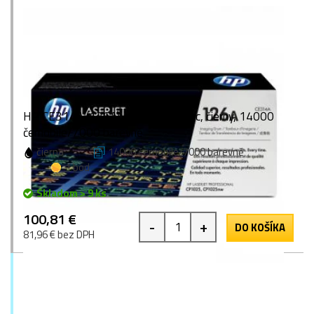
HP CE314A (126A), originálny valec, čierny, 14000
černobíle/7000 barevně
čierna
14000 černobíle/7000 barevně
1 bod
Skladom > 9 ks
100,81 €
-
+
DO KOŠÍKA
81,96 € bez DPH