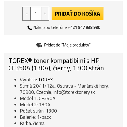
-
+
PRIDAŤ DO KOŠÍKA
Nákup po telefóne
+421 947 938 980
Pridať do “Moje produkty”
TOREX® toner kompatibilní s HP
CF350A (130A), čierny, 1300 strán
Výrobca:
TOREX
Strmá 2041/12a, Ostrava - Mariánské hory,
70900, Czechia, info@torextonery.sk
Model 1: CF350A
Model 2: 130A
Počet strán: 1300
Balenie: 1-pack
Farba: čierna