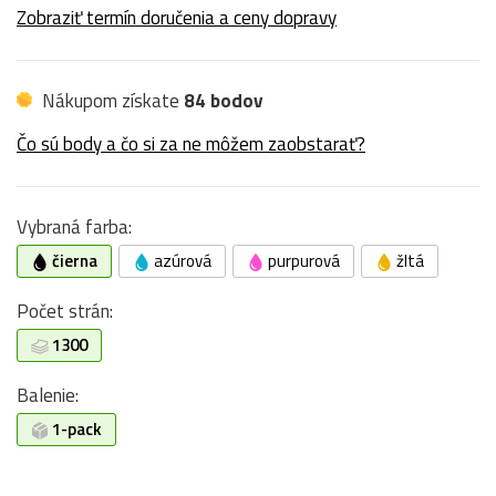
Zobraziť termín doručenia a ceny dopravy
Nákupom získate
84 bodov
Čo sú body a čo si za ne môžem zaobstarať?
Vybraná farba:
čierna
azúrová
purpurová
žltá
Počet strán:
1300
Balenie:
1-pack