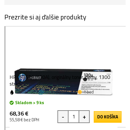
Prezrite si aj ďalšie produkty
HP CF350A (130A), originálny toner, čierny, 1300
strán
čierna
1300 strán
1 bod
Skladom > 9 ks
68,36 €
-
+
DO KOŠÍKA
55,58 € bez DPH