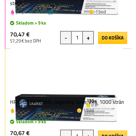
strán
purpurová
1000 strán
1 bod
Skladom > 9 ks
70,47 €
-
+
DO KOŠÍKA
57,29 € bez DPH
HP CF352A (130A), originálny toner, žltý, 1000 strán
žltá
1000 strán
1 bod
Skladom > 9 ks
70,67 €