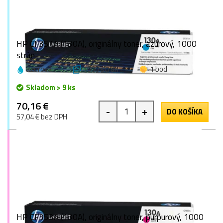
HP CF351A (130A), originálny toner, azúrový, 1000
strán
azúrová
1000 strán
1 bod
Skladom > 9 ks
70,16 €
-
+
DO KOŠÍKA
57,04 € bez DPH
HP CF353A (130A), originálny toner, purpurový, 1000