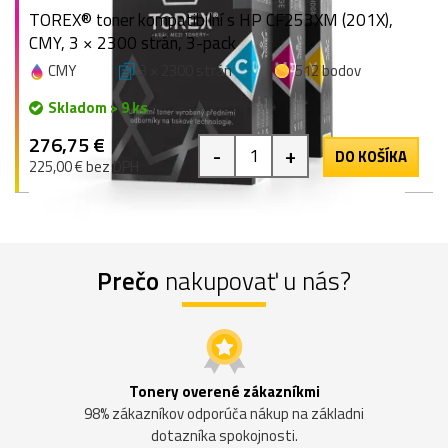
TOREX® toner kompatibilní s HP CF253XM (201X),
CMY, 3 × 2300 strán, 3-pack
CMY
3 × 2300 strán
512 bodov
Skladom > 9 ks
276,75 €
-
+
DO KOŠÍKA
225,00 € bez DPH
Prečo
nakupovať u nás?
Tonery overené zákazníkmi
98% zákazníkov odporúča nákup na základni
dotazníka spokojnosti.