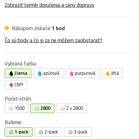
Zobraziť termín doručenia a ceny dopravy
Nákupom získate
1 bod
Čo sú body a čo si za ne môžem zaobstarať?
Vybraná farba:
čierna
azúrová
purpurová
žltá
CMY
Počet strán:
1500
2800
2 × 2800
Balenie:
1-pack
2-pack
3-pack