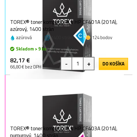
TOREX® toner kompatibilní s HP CF401A (201A),
azúrový, 1400 strán
azúrová
1400 strán
124 bodov
Skladom > 9 ks
82,17 €
-
+
DO KOŠÍKA
66,80 € bez DPH
TOREX® toner kompatibilní s HP CF403A (201A),
purpurový, 1400 strán