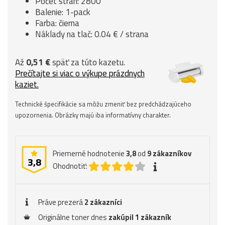
Počet strán: 2800
Balenie: 1-pack
Farba: čierna
Náklady na tlač: 0.04 € / strana
Až
0,51 €
späť za túto kazetu.
Prečítajte si viac o výkupe prázdnych
kaziet.
Technické špecifikácie sa môžu zmeniť bez predchádzajúceho
upozornenia. Obrázky majú iba informatívny charakter.
Priemerné hodnotenie
3,8
od
9
zákazníkov
3,8
Ohodnotiť:
Práve prezerá
2 zákazníci
Originálne toner dnes
zakúpil 1 zákazník