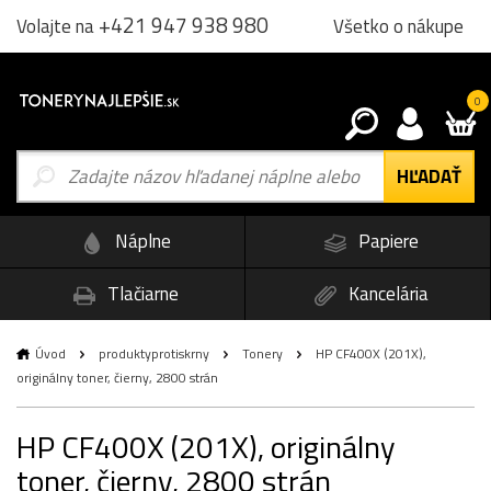
+421 947 938 980
Všetko o nákupe
Volajte na
0
Náplne
Papiere
Tlačiarne
Kancelária
Úvod
produktyprotiskrny
Tonery
HP CF400X (201X),
originálny toner, čierny, 2800 strán
HP CF400X (201X), originálny
toner, čierny, 2800 strán