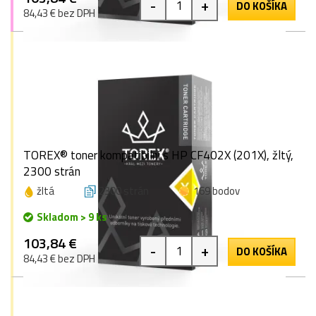
-
+
DO KOŠÍKA
84,43 € bez DPH
TOREX® toner kompatibilní s HP CF402X (201X), žltý,
2300 strán
žltá
2300 strán
169 bodov
Skladom > 9 ks
103,84 €
-
+
DO KOŠÍKA
84,43 € bez DPH