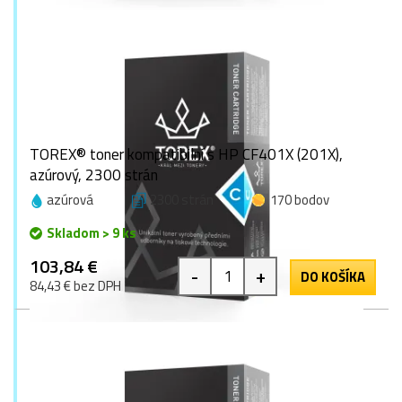
TOREX® toner kompatibilní s HP CF401X (201X),
azúrový, 2300 strán
azúrová
2300 strán
170 bodov
Skladom > 9 ks
103,84 €
-
+
DO KOŠÍKA
84,43 € bez DPH