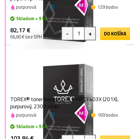
purpurová
1400 strán
129 bodov
Skladom > 9 ks
82,17 €
-
+
DO KOŠÍKA
66,80 € bez DPH
TOREX® toner kompatibilní s HP CF403X (201X),
purpurový, 2300 strán
purpurová
2300 strán
169 bodov
Skladom > 9 ks
103,84 €