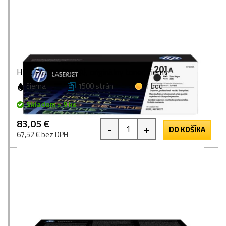
HP CF400A (201A), originálny toner, čierny
čierna
1500 strán
1 bod
Skladom > 9 ks
83,05 €
-
+
DO KOŠÍKA
67,52 € bez DPH