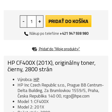
-
+
PRIDAŤ DO KOŠÍKA
Nákup po telefóne
+421 947 938 980
Pridať do “Moje produkty”
HP CF400X (201X), originálny toner,
čierny, 2800 strán
Výrobca:
HP
HP Inc Czech Republic s.r.o., Prague BB Centrum-
Delta Building, Za Brumlovkou 1559/5, Praha,
Česka Republika 140 00, rcgo@hpe.com
Model 1: CF400X
Model 2: 201X