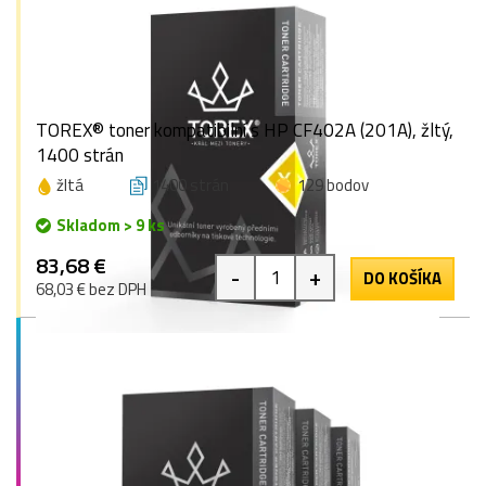
TOREX® toner kompatibilní s HP CF402A (201A), žltý,
1400 strán
žltá
1400 strán
129 bodov
Skladom > 9 ks
83,68 €
-
+
DO KOŠÍKA
68,03 € bez DPH