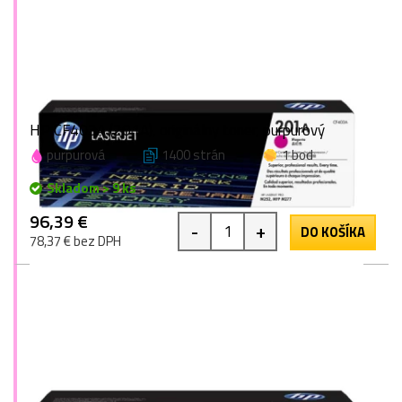
HP CF403A (201A), originálny toner, purpurový
purpurová
1400 strán
1 bod
Skladom > 9 ks
96,39 €
-
+
DO KOŠÍKA
78,37 € bez DPH