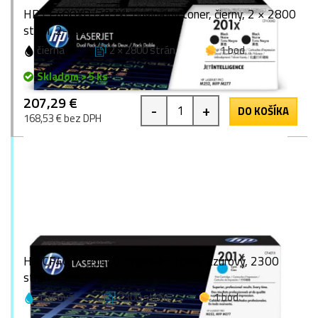
HP CF400XD (201X), originálny toner, čierny, 2 × 2800
strán, 2-pack
čierna
2 × 2800 strán
1 bod
Skladom > 5 ks
207,29 €
-
+
DO KOŠÍKA
168,53 € bez DPH
HP CF401X (201X), originálny toner, azúrový, 2300
strán
azúrová
2300 strán
1 bod