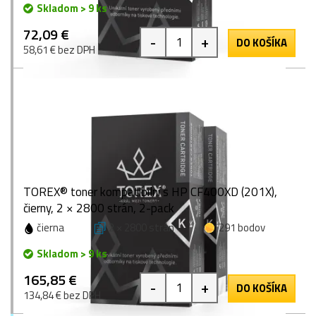
Skladom > 9 ks
72,09 €
-
+
DO KOŠÍKA
58,61 € bez DPH
TOREX® toner kompatibilní s HP CF400XD (201X),
čierny, 2 × 2800 strán, 2-pack
čierna
2 × 2800 strán
291 bodov
Skladom > 9 ks
165,85 €
-
+
DO KOŠÍKA
134,84 € bez DPH