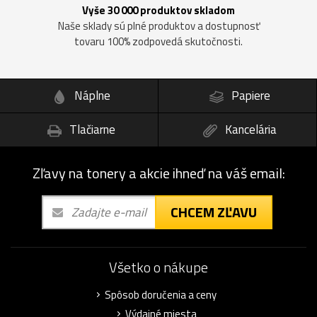
Vyše 30 000 produktov skladom
Naše sklady sú plné produktov a dostupnosť
tovaru 100% zodpovedá skutočnosti.
Náplne
Papiere
Tlačiarne
Kancelária
Zľavy na tonery a akcie ihneď na váš email:
CHCEM ZĽAVU
Všetko o nákupe
Spôsob doručenia a ceny
Výdajné miesta