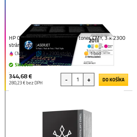
HP CF253XM (201X), originálny toner, CMY, 3 × 2300
strán, 3-pack
CMY
3 × 2300 strán
1 bod
Skladom
344,68 €
-
+
DO KOŠÍKA
280,23 € bez DPH