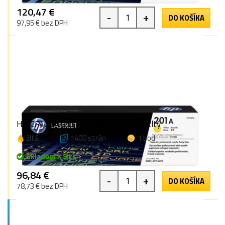
120,47 €
-
+
DO KOŠÍKA
97,95 € bez DPH
HP CF402A (201A), originálny toner, žltý
žltá
1400 strán
1 bod
Skladom > 9 ks
96,84 €
-
+
DO KOŠÍKA
78,73 € bez DPH