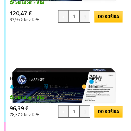
Skladom > 9 ks
120,47 €
-
+
DO KOŠÍKA
97,95 € bez DPH
HP CF401A (201A), originálny toner, azúrový
azúrová
1400 strán
1 bod
Skladom > 9 ks
96,39 €
-
+
DO KOŠÍKA
78,37 € bez DPH