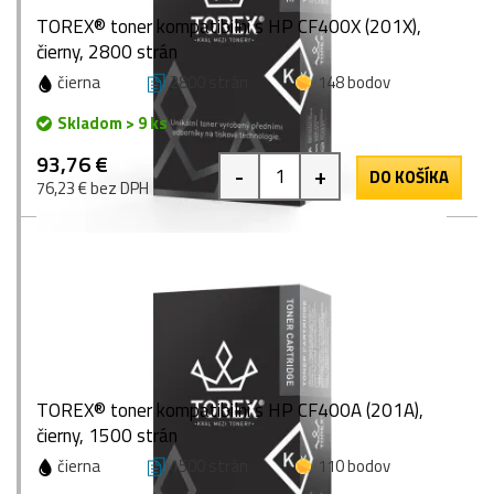
TOREX® toner kompatibilní s HP CF400X (201X),
čierny, 2800 strán
čierna
2800 strán
148 bodov
Skladom > 9 ks
93,76 €
-
+
DO KOŠÍKA
76,23 € bez DPH
TOREX® toner kompatibilní s HP CF400A (201A),
čierny, 1500 strán
čierna
1500 strán
110 bodov