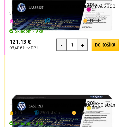
HP CF403X (201X), originálny toner, purpurový, 2300
strán
purpurová
2300 strán
1 bod
Skladom > 9 ks
121,13 €
-
+
DO KOŠÍKA
98,48 € bez DPH
HP CF402X (201X), originálny toner, žltý, 2300 strán
žltá
2300 strán
1 bod
Skladom > 9 ks