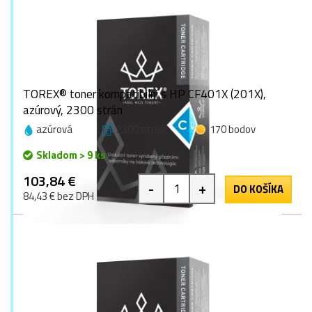
TOREX® toner kompatibilní s HP CF401X (201X),
azúrový, 2300 strán
azúrová
2300 strán
170 bodov
Skladom > 9 ks
103,84 €
-
+
DO KOŠÍKA
84,43 € bez DPH