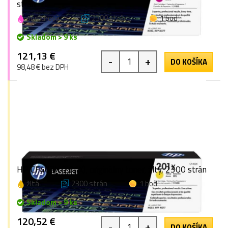
strán
purpurová
2300 strán
1 bod
Skladom > 9 ks
121,13 €
-
+
DO KOŠÍKA
98,48 € bez DPH
HP CF402X (201X), originálny toner, žltý, 2300 strán
žltá
2300 strán
1 bod
Skladom > 9 ks
120,52 €
-
+
DO KOŠÍKA