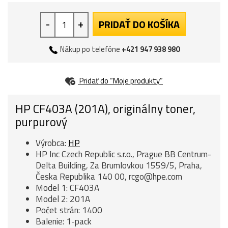
-
+
PRIDAŤ DO KOŠÍKA
Nákup po telefóne
+421 947 938 980
Pridať do “Moje produkty”
HP CF403A (201A), originálny toner,
purpurový
Výrobca:
HP
HP Inc Czech Republic s.r.o., Prague BB Centrum-
Delta Building, Za Brumlovkou 1559/5, Praha,
Česka Republika 140 00, rcgo@hpe.com
Model 1: CF403A
Model 2: 201A
Počet strán: 1400
Balenie: 1-pack