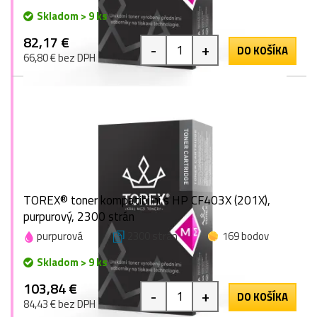
Skladom > 9 ks
82,17 €
-
+
DO KOŠÍKA
66,80 € bez DPH
TOREX® toner kompatibilní s HP CF403X (201X),
purpurový, 2300 strán
purpurová
2300 strán
169 bodov
Skladom > 9 ks
103,84 €
-
+
DO KOŠÍKA
84,43 € bez DPH