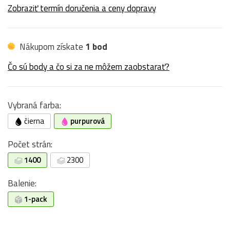
Zobraziť termín doručenia a ceny dopravy
Nákupom získate
1 bod
Čo sú body a čo si za ne môžem zaobstarať?
Vybraná farba:
čierna
purpurová
Počet strán:
1400
2300
Balenie:
1-pack