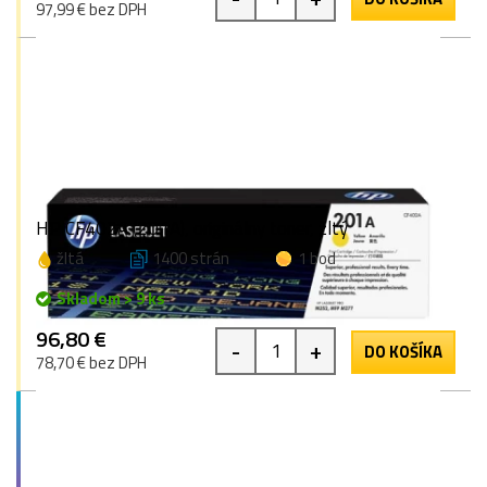
97,99 € bez DPH
HP CF402A (201A), originálny toner, žltý
žltá
1400 strán
1 bod
Skladom > 9 ks
96,80 €
-
+
DO KOŠÍKA
78,70 € bez DPH