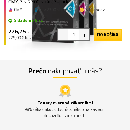
CMY, 3 × 2300 strán, 3-pack
CMY
3 × 2300 strán
512 bodov
Skladom > 9 ks
276,75 €
-
+
DO KOŠÍKA
225,00 € bez DPH
Prečo
nakupovať u nás?
Tonery overené zákazníkmi
98% zákazníkov odporúča nákup na základni
dotazníka spokojnosti.