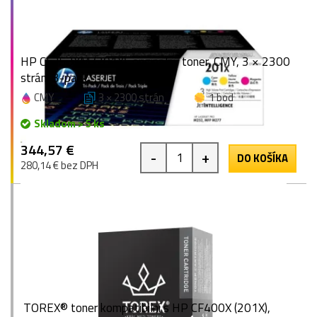
HP CF253XM (201X), originálny toner, CMY, 3 × 2300
strán, 3-pack
CMY
3 × 2300 strán
1 bod
Skladom > 5 ks
344,57 €
-
+
DO KOŠÍKA
280,14 € bez DPH
TOREX® toner kompatibilní s HP CF400X (201X),