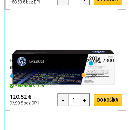
168,53 € bez DPH
HP CF401X (201X), originálny toner, azúrový, 2300
strán
azúrová
2300 strán
1 bod
Skladom > 9 ks
120,52 €
-
+
DO KOŠÍKA
97,99 € bez DPH