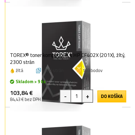
TOREX® toner kompatibilní s HP CF402X (201X), žltý,
2300 strán
žltá
2300 strán
169 bodov
Skladom > 9 ks
103,84 €
-
+
DO KOŠÍKA
84,43 € bez DPH