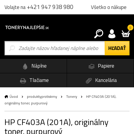
+421 947 938 980
Všetko o nákupe
Volajte na
0
Náplne
Papiere
Tlačiarne
Kancelária
Úvod
produktyprotiskrny
Tonery
HP CF403A (201A),
originálny toner, purpurový
HP CF403A (201A), originálny
toner, purpurový