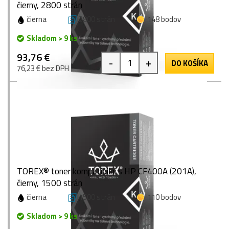
čierny, 2800 strán
čierna
2800 strán
148 bodov
Skladom > 9 ks
93,76 €
-
+
DO KOŠÍKA
76,23 € bez DPH
TOREX® toner kompatibilní s HP CF400A (201A),
čierny, 1500 strán
čierna
1500 strán
110 bodov
Skladom > 9 ks