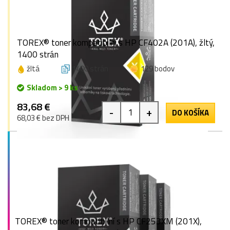
TOREX® toner kompatibilní s HP CF402A (201A), žltý,
1400 strán
žltá
1400 strán
129 bodov
Skladom > 9 ks
83,68 €
-
+
DO KOŠÍKA
68,03 € bez DPH
TOREX® toner kompatibilní s HP CF253XM (201X),