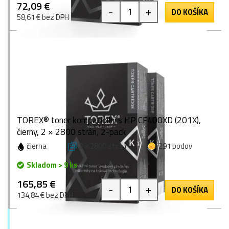
72,09 €
-
+
DO KOŠÍKA
58,61 € bez DPH
TOREX® toner kompatibilní s HP CF400XD (201X),
čierny, 2 × 2800 strán, 2-pack
čierna
2 × 2800 strán
291 bodov
Skladom > 9 ks
165,85 €
-
+
DO KOŠÍKA
134,84 € bez DPH