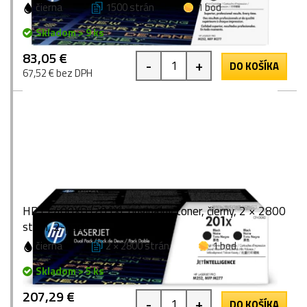
čierna
1500 strán
1 bod
Skladom > 9 ks
83,05 €
-
+
DO KOŠÍKA
67,52 € bez DPH
HP CF400XD (201X), originálny toner, čierny, 2 × 2800
strán, 2-pack
čierna
2 × 2800 strán
1 bod
Skladom > 5 ks
207,29 €
-
+
DO KOŠÍKA