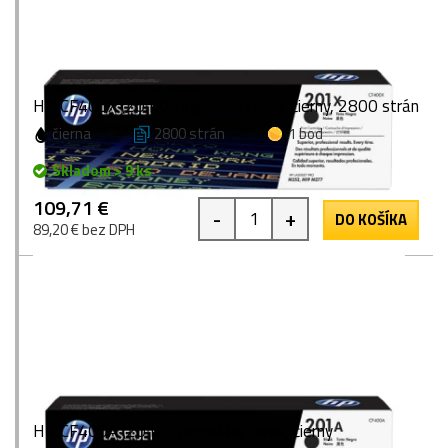
HP CF400X (201X), originálny toner, čierny, 2800 strán
čierna
2800 strán
1 bod
Skladom > 9 ks
109,71 €
-
+
DO KOŠÍKA
89,20 € bez DPH
HP CF400A (201A), originálny toner, čierny