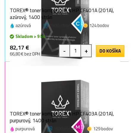
TOREX® toner kompatibilní s HP CF401A (201A),
azúrový, 1400 strán
azúrová
1400 strán
124 bodov
Skladom > 9 ks
82,17 €
-
+
DO KOŠÍKA
66,80 € bez DPH
TOREX® toner kompatibilní s HP CF403A (201A),
purpurový, 1400 strán
purpurová
1400 strán
129 bodov