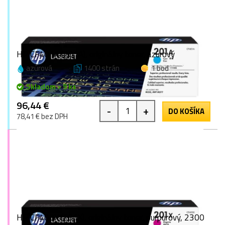
HP CF401A (201A), originálny toner, azúrový
azúrová
1400 strán
1 bod
Skladom > 9 ks
96,44 €
-
+
DO KOŠÍKA
78,41 € bez DPH
HP CF403X (201X), originálny toner, purpurový, 2300