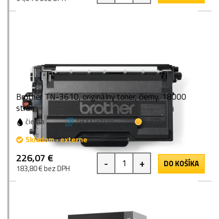
Brother TN-3610, originálny toner, čierny, 18000
strán
čierna
18000 strán
1 bod
Skladom - externe
226,07 €
-
+
DO KOŠÍKA
183,80 € bez DPH