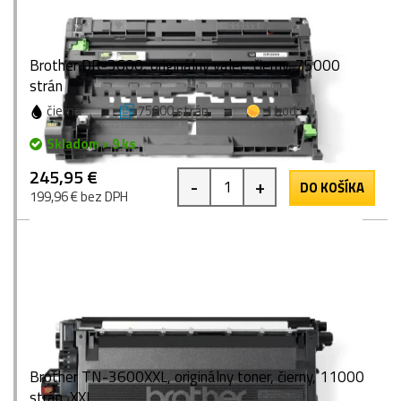
Brother DR-3600, originálny valec, čierny, 75000
strán
čierna
75000 strán
1 bod
Skladom > 9 ks
245,95 €
-
+
DO KOŠÍKA
199,96 € bez DPH
Brother TN-3600XXL, originálny toner, čierny, 11000
strán, XXL