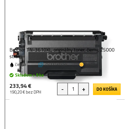
Brother TN-3610XL, originálny toner, čierny, 25000
strán
čierna
25000 strán
1 bod
Skladom > 9 ks
233,94 €
-
+
DO KOŠÍKA
190,20 € bez DPH