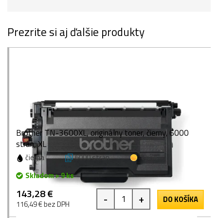
Prezrite si aj ďalšie produkty
Brother TN-3600XL, originálny toner, čierny, 6000
strán, XL
čierna
6000 strán
1 bod
Skladom > 9 ks
143,28 €
-
+
DO KOŠÍKA
116,49 € bez DPH