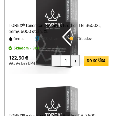
TOREX® toner kompatibilní s Brother TN-3600XL,
čierny, 6000 strán, XL
čierna
6000 strán
176 bodov
Skladom > 9 ks
122,50 €
-
+
DO KOŠÍKA
99,59 € bez DPH
TOREX® valec kompatibilní s Brother DR-3600,