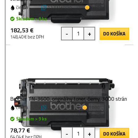
čierna
11000 strán
1 bod
Skladom > 9 ks
182,53 €
-
+
DO KOŠÍKA
148,40 € bez DPH
Brother TN-3600, originálny toner, čierny, 3000 strán
čierna
3000 strán
1 bod
Skladom > 9 ks
78,77 €
-
+
DO KOŠÍKA
64,04 € bez DPH