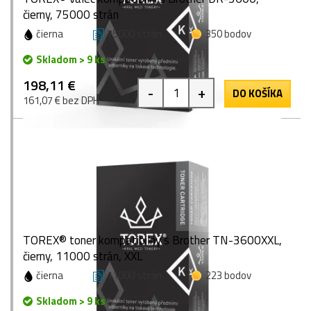
čierny, 75000 strán
čierna
75000 strán
350 bodov
Skladom > 9 ks
198,11 €
-
+
DO KOŠÍKA
161,07 € bez DPH
TOREX® toner kompatibilný s Brother TN-3600XXL,
čierny, 11000 strán, XXL
čierna
11000 strán
223 bodov
Skladom > 9 ks