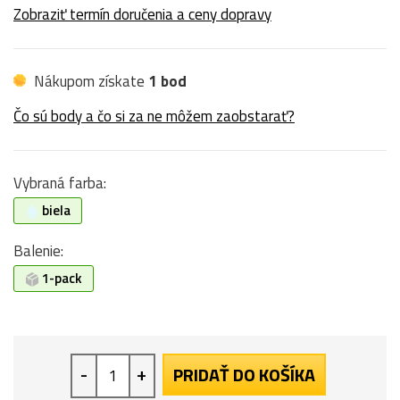
Zobraziť termín doručenia a ceny dopravy
Nákupom získate
1 bod
Čo sú body a čo si za ne môžem zaobstarať?
Vybraná farba:
biela
Balenie:
1-pack
-
+
PRIDAŤ DO KOŠÍKA