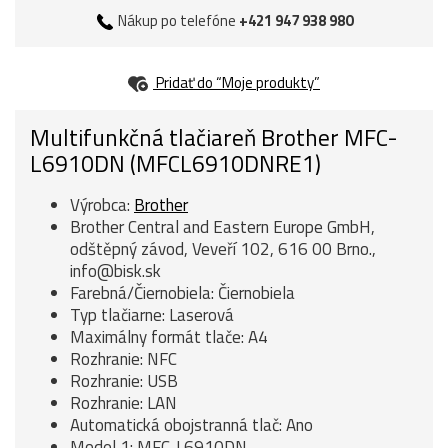
Nákup po telefóne
+421 947 938 980
Pridať do “Moje produkty”
Multifunkčná tlačiareň Brother MFC-
L6910DN (MFCL6910DNRE1)
Výrobca:
Brother
Brother Central and Eastern Europe GmbH,
odštěpný závod, Veveří 102, 616 00 Brno.,
info@bisk.sk
Farebná/Čiernobiela: Čiernobiela
Typ tlačiarne: Laserová
Maximálny formát tlače: A4
Rozhranie: NFC
Rozhranie: USB
Rozhranie: LAN
Automatická obojstranná tlač: Ano
Model 1: MFC-L6910DN