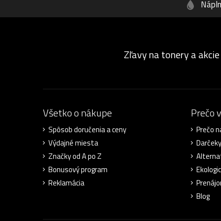
Nápl
Zľavy na tonery a akcie
Všetko o nákupe
Prečo 
Spôsob doručenia a ceny
Prečo n
Výdajné miesta
Darček
Značky od A po Z
Alterna
Bonusový program
Ekologic
Reklamácia
Prenájo
Blog