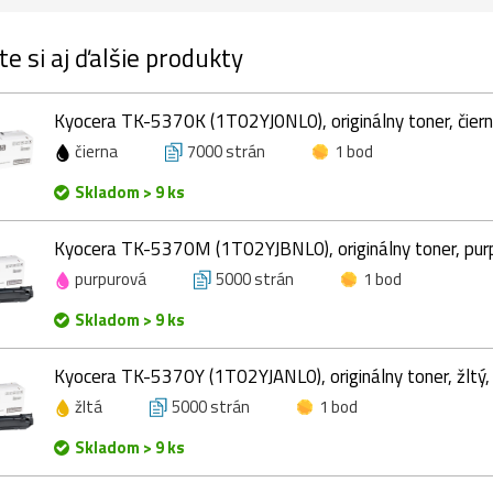
te si aj ďalšie produkty
Kyocera TK-5370K (1T02YJ0NL0), originálny toner, čiern
čierna
7000 strán
1 bod
Skladom > 9 ks
Kyocera TK-5370M (1T02YJBNL0), originálny toner, pur
purpurová
5000 strán
1 bod
Skladom > 9 ks
Kyocera TK-5370Y (1T02YJANL0), originálny toner, žltý
žltá
5000 strán
1 bod
Skladom > 9 ks