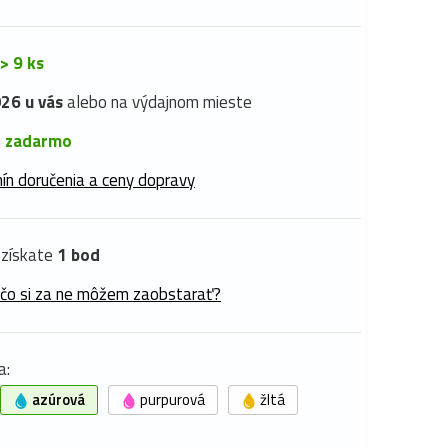
> 9 ks
26 u vás
alebo na výdajnom mieste
é
zadarmo
ín doručenia a ceny dopravy
získate
1 bod
 čo si za ne môžem zaobstarať?
a:
azúrová
purpurová
žltá