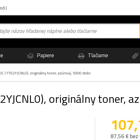
od.)
ne
Papiere
Tlačiarne
 (1T02YJCNL0), originálny toner, azúrový, 5000 strán
YJCNL0), originálny toner, az
107,
87,56 € bez