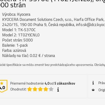
00 strán
Výrobca: Kyocera
KYOCERA Document Solutions Czech, s.r.o., Harfa Office Par
2420/15, 190 00 Praha 9, Česká republika, info.sk@dcz.kyo
Model 1: TK-5370C
Model 2: 1T02YJCNL0
Počet strán: 5000
Balenie: 1-pack
Farba: azúrová
Náklady na tlač: 0.02 € / strana
ické špecifikácie sa môžu zmeniť bez predchádzajúceho upozornenia. Obrázky 
Prá
Priemerné hodnotenie
4,0
od
5
zákazníkov
4,0
Ohodnotiť:
Orig