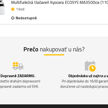
Multifunkčná tlačiareň Kyocera ECOSYS MA3500cix (1
1 bod
Nedostupné
Prečo
nakupovať u nás?
Dopravné ZADARMO.
Objednávka už zajtra u 
plaťte drahým dopravcom!
Pri objednávke do 16:00 gara
opravné zadarmo od 59 €.
doručenie už nasledujúci praco