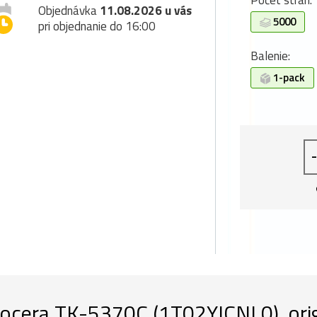
Počet strán:
Objednávka
11.08.2026 u vás
5000
pri objednanie do 16:00
Balenie:
1-pack
-
ocera TK-5370C (1T02YJCNL0), origi