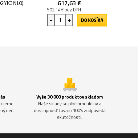
617,63 €
102YK3NL0)
502,14 € bez DPH
-
+
DO KOŠÍKA
vás
Vyše 30 000 produktov skladom
ntujeme
Naše sklady sú plné produktov a
vný deň.
dostupnosť tovaru 100% zodpovedá
skutočnosti.