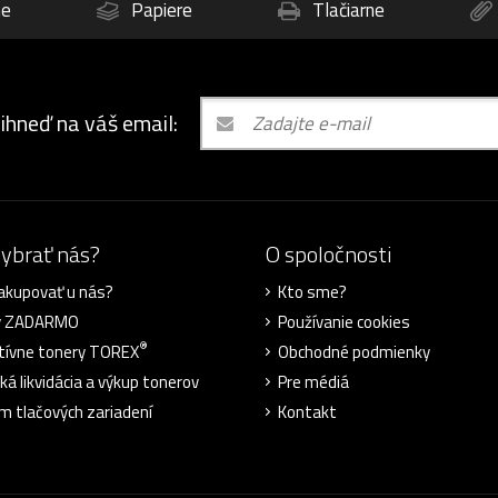
ne
Papiere
Tlačiarne
 ihneď na váš email:
vybrať nás?
O spoločnosti
akupovať u nás?
Kto sme?
y ZADARMO
Používanie cookies
®
tívne tonery TOREX
Obchodné podmienky
ká likvidácia a výkup tonerov
Pre médiá
m tlačových zariadení
Kontakt