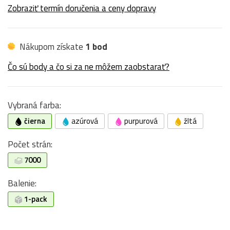
Zobraziť termín doručenia a ceny dopravy
Nákupom získate
1 bod
Čo sú body a čo si za ne môžem zaobstarať?
Vybraná farba:
čierna
azúrová
purpurová
žltá
Počet strán:
7000
Balenie:
1-pack