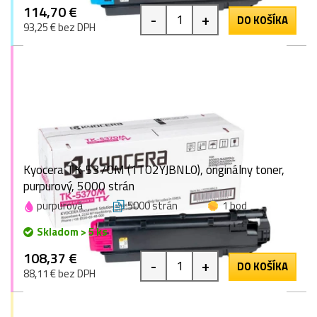
114,70 €
-
+
DO KOŠÍKA
93,25 € bez DPH
Kyocera TK-5370M (1T02YJBNL0), originálny toner,
purpurový, 5000 strán
purpurová
5000 strán
1 bod
Skladom > 5 ks
108,37 €
-
+
DO KOŠÍKA
88,11 € bez DPH