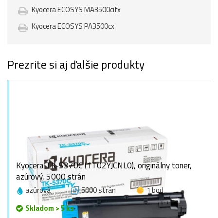
Kyocera ECOSYS MA3500cifx
Kyocera ECOSYS PA3500cx
Prezrite si aj ďalšie produkty
Kyocera TK-5370C (1T02YJCNL0), originálny toner,
azúrový, 5000 strán
azúrová
5000 strán
1 bod
Skladom > 5 ks