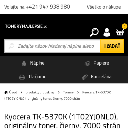
+421 947 938 980
Všetko o nákupe
Volajte na
0
Náplne
Papiere
Tlačiarne
Kancelária
Úvod
produktyprotiskrny
Tonery
Kyocera TK-5370K
(1T02YJ0NL0), originálny toner, čierny, 7000 strán
Kyocera TK-5370K (1T02YJ0NL0),
originálny toner, čierny, 7000 strán