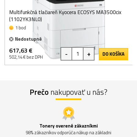
Multifunkčná tlačiareň Kyocera ECOSYS MA3500cix
(1102YK3NL0)
1 bod
Nedostupné
617,63 €
-
+
DO KOŠÍKA
502,14 € bez DPH
Prečo
nakupovať u nás?
Tonery overené zákazníkmi
98% zákazníkov odporúča nákup na základni