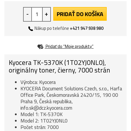
-
+
PRIDAŤ DO KOŠÍKA
Nákup po telefóne
+421 947 938 980
Pridať do “Moje produkty”
Kyocera TK-5370K (1T02YJ0NL0),
originálny toner, čierny, 7000 strán
Výrobca: Kyocera
KYOCERA Document Solutions Czech, s.r.o., Harfa
Office Park, Českomoravská 2420/15, 190 00
Praha 9, Česká republika,
info.sk@dcz.kyocera.com
Model 1: TK-5370K
Model 2: 1T02YJ0NL0
Počet strán: 7000