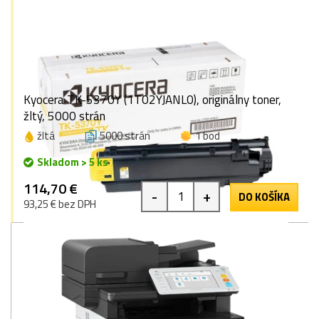
Kyocera TK-5370Y (1T02YJANL0), originálny toner,
žltý, 5000 strán
žltá
5000 strán
1 bod
Skladom > 5 ks
114,70 €
-
+
DO KOŠÍKA
93,25 € bez DPH