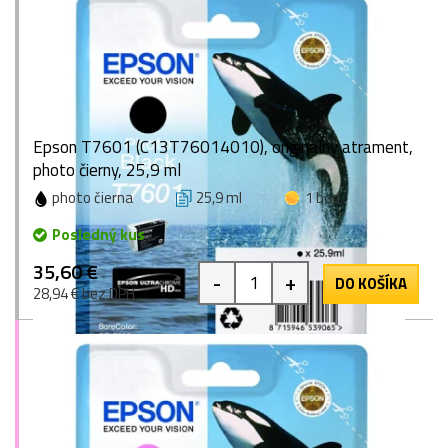
Epson T7601 (C13T76014010), originálny atrament,
photo čierny, 25,9 ml
photo čierna
25,9 ml
1 bod
Posledný kus
35,60 €
-
+
DO KOŠÍKA
28,94 € bez DPH