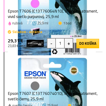
Epson T7606 (C13T76064N10), originálny atrament,
vivid svetlo purpurový, 25,9 ml
ružová
25,9 ml
1 bod
Skladom - externe
29,31 €
-
+
DO KOŠÍKA
23,83 € bez DPH
Epson T7607 (C13T76074010), originálny atrament,
svetlo čierny, 25,9 ml
svetlo čierna
25,9 ml
1 bod