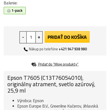
Balenie:
1-pack
-
+
PRIDAŤ DO KOŠÍKA
Nákup po telefóne
+421 947 938 980
Pridať do “Moje produkty”
Epson T7605 (C13T76054010),
originálny atrament, svetlo azúrový,
25,9 ml
Výrobca: Epson
Epson Europe B.V., Greenline Kačerov, Jihlavská