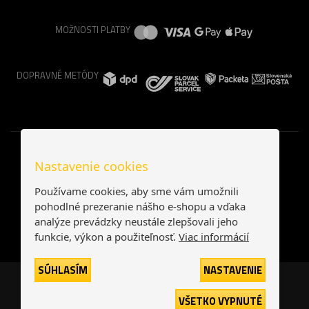
MOŽNOSTI PLATBY
DOPRAVNÉ METÓDY
Nastavenie cookies
Používame cookies, aby sme vám umožnili
pohodlné prezeranie nášho e-shopu a vďaka
analýze prevádzky neustále zlepšovali jeho
funkcie, výkon a použiteľnosť.
Viac informácií
SÚHLASÍM
NASTAVENIE
Česká republika
Slovensko
VŠETKO VYPNUTÉ