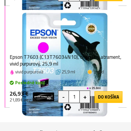
Epson T7603 (C13T76034N10), originálny atrament,
vivid purpurový, 25,9 ml
vivid purpurová
25,9 ml
1 bod
Posledné kusy
26,93 €
-
+
DO KOŠÍKA
21,89 € bez DPH