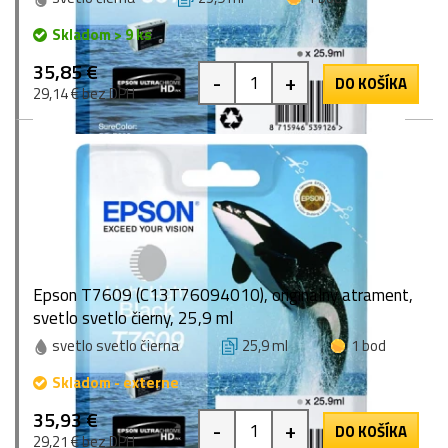
Skladom > 9 ks
35,85 €
-
+
DO KOŠÍKA
29,14 € bez DPH
Epson T7609 (C13T76094010), originálny atrament,
svetlo svetlo čierny, 25,9 ml
svetlo svetlo čierna
25,9 ml
1 bod
Skladom - externe
35,93 €
-
+
DO KOŠÍKA
29,21 € bez DPH