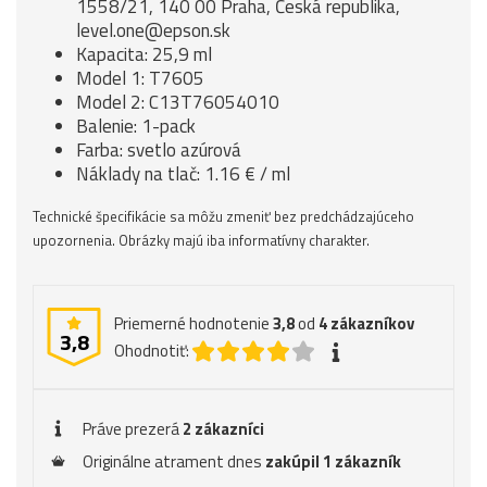
1558/21, 140 00 Praha, Česká republika,
level.one@epson.sk
Kapacita: 25,9 ml
Model 1: T7605
Model 2: C13T76054010
Balenie: 1-pack
Farba: svetlo azúrová
Náklady na tlač: 1.16 € / ml
Technické špecifikácie sa môžu zmeniť bez predchádzajúceho
upozornenia. Obrázky majú iba informatívny charakter.
Priemerné hodnotenie
3,8
od
4
zákazníkov
3,8
Ohodnotiť:
Práve prezerá
2 zákazníci
Originálne atrament dnes
zakúpil 1 zákazník