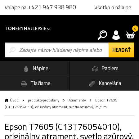
+421 947 938 980
Všetko o nákupe
Volajte na
0
Náplne
Papiere
Tlačiarne
Kancelária
Úvod
produktyprotiskrny
Atramenty
Epson T7605
(C13T76054010), originálny atrament, svetlo azúrový, 25,9 ml
Epson T7605 (C13T76054010),
originálny atrament, svetlo azúrový,