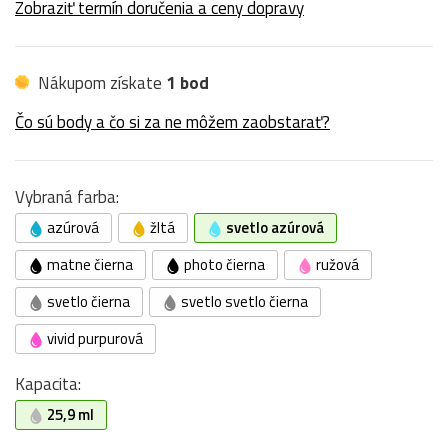
Zobraziť termín doručenia a ceny dopravy
Nákupom získate
1 bod
Čo sú body a čo si za ne môžem zaobstarať?
Vybraná farba:
azúrová
žltá
svetlo azúrová
matne čierna
photo čierna
ružová
svetlo čierna
svetlo svetlo čierna
vivid purpurová
Kapacita:
25,9 ml