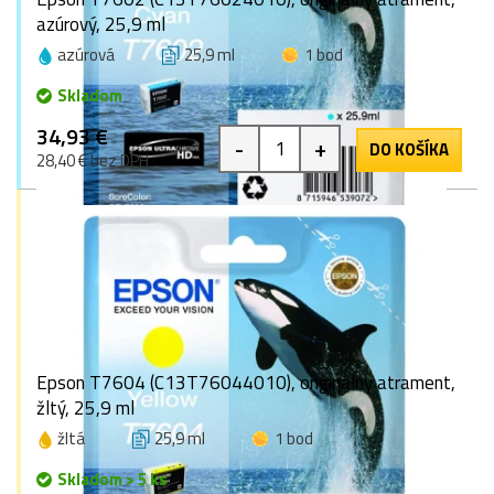
azúrový, 25,9 ml
azúrová
25,9 ml
1 bod
Skladom
34,93 €
-
+
DO KOŠÍKA
28,40 € bez DPH
Epson T7604 (C13T76044010), originálny atrament,
žltý, 25,9 ml
žltá
25,9 ml
1 bod
Skladom > 5 ks