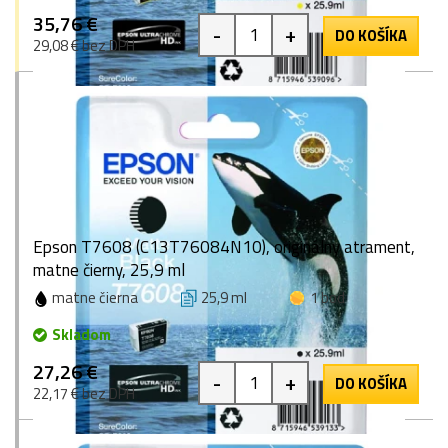
35,76 €
-
+
DO KOŠÍKA
29,08 € bez DPH
Epson T7608 (C13T76084N10), originálny atrament,
matne čierny, 25,9 ml
matne čierna
25,9 ml
1 bod
Skladom
27,26 €
-
+
DO KOŠÍKA
22,17 € bez DPH