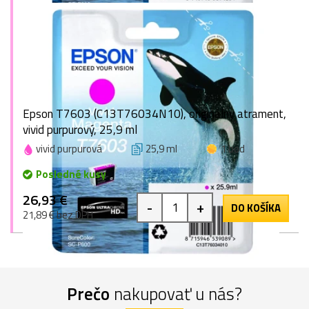
Epson T7603 (C13T76034N10), originálny atrament,
vivid purpurový, 25,9 ml
vivid purpurová
25,9 ml
1 bod
Posledné kusy
26,93 €
-
+
DO KOŠÍKA
21,89 € bez DPH
Prečo
nakupovať u nás?