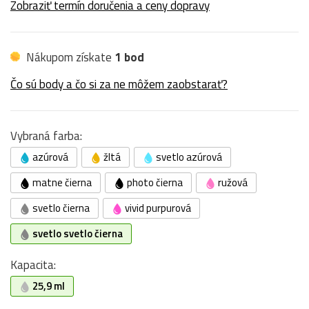
Zobraziť termín doručenia a ceny dopravy
Nákupom získate
1 bod
Čo sú body a čo si za ne môžem zaobstarať?
Vybraná farba:
azúrová
žltá
svetlo azúrová
matne čierna
photo čierna
ružová
svetlo čierna
vivid purpurová
svetlo svetlo čierna
Kapacita:
25,9 ml