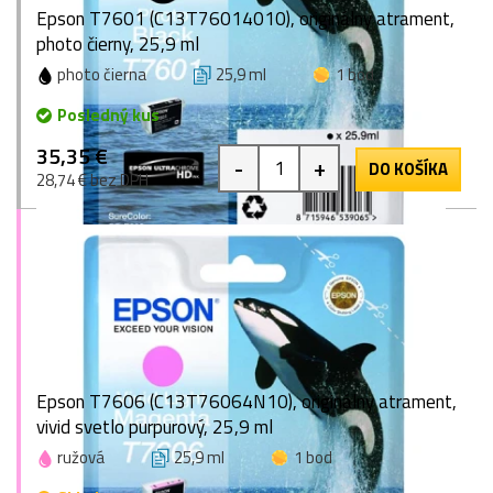
Epson T7601 (C13T76014010), originálny atrament,
photo čierny, 25,9 ml
photo čierna
25,9 ml
1 bod
Posledný kus
35,35 €
-
+
DO KOŠÍKA
28,74 € bez DPH
Epson T7606 (C13T76064N10), originálny atrament,
vivid svetlo purpurový, 25,9 ml
ružová
25,9 ml
1 bod