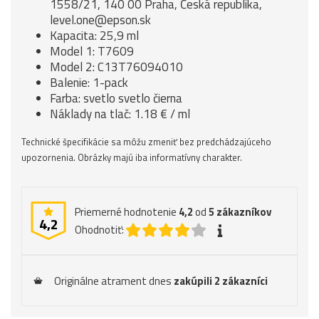
1558/21, 140 00 Praha, Česká republika,
level.one@epson.sk
Kapacita: 25,9 ml
Model 1: T7609
Model 2: C13T76094010
Balenie: 1-pack
Farba: svetlo svetlo čierna
Náklady na tlač: 1.18 € / ml
Technické špecifikácie sa môžu zmeniť bez predchádzajúceho
upozornenia. Obrázky majú iba informatívny charakter.
Priemerné hodnotenie
4,2
od
5
zákazníkov
4,2
Ohodnotiť:
Originálne atrament dnes
zakúpili 2 zákazníci