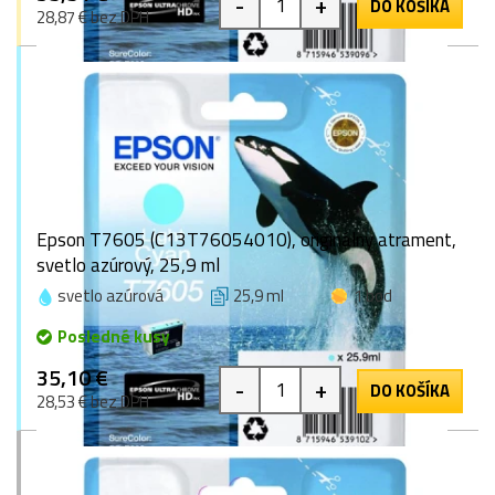
-
+
DO KOŠÍKA
28,87 € bez DPH
Epson T7605 (C13T76054010), originálny atrament,
svetlo azúrový, 25,9 ml
svetlo azúrová
25,9 ml
1 bod
Posledné kusy
35,10 €
-
+
DO KOŠÍKA
28,53 € bez DPH