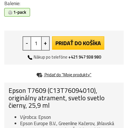
Balenie:
1-pack
-
+
PRIDAŤ DO KOŠÍKA
Nákup po telefóne
+421 947 938 980
Pridať do “Moje produkty”
Epson T7609 (C13T76094010),
originálny atrament, svetlo svetlo
čierny, 25,9 ml
Výrobca: Epson
Epson Europe B.V., Greenline Kačerov, Jihlavská