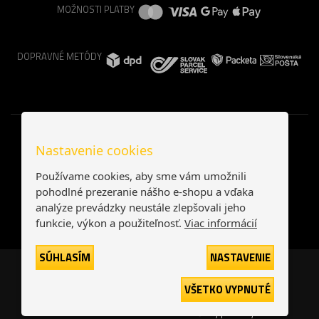
MOŽNOSTI PLATBY
DOPRAVNÉ METÓDY
Nastavenie cookies
Používame cookies, aby sme vám umožnili
pohodlné prezeranie nášho e-shopu a vďaka
analýze prevádzky neustále zlepšovali jeho
funkcie, výkon a použiteľnosť.
Viac informácií
SÚHLASÍM
NASTAVENIE
Česká republika
Slovensko
VŠETKO VYPNUTÉ
© 2026
interNETmania SK s.r.o.
Všetky práva vyhradené