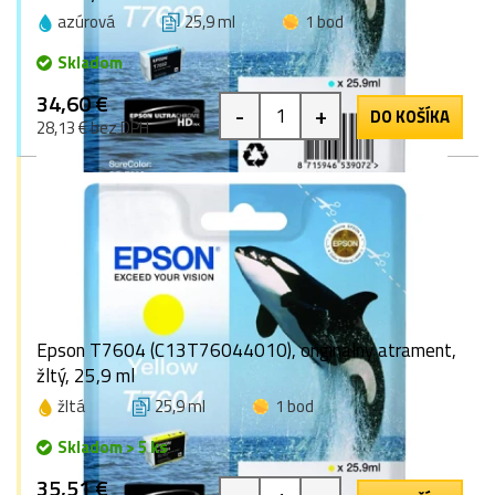
azúrová
25,9 ml
1 bod
Skladom
34,60 €
-
+
DO KOŠÍKA
28,13 € bez DPH
Epson T7604 (C13T76044010), originálny atrament,
žltý, 25,9 ml
žltá
25,9 ml
1 bod
Skladom > 5 ks
35,51 €