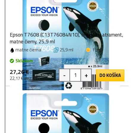
Epson T7608 (C13T76084N10), originálny atrament,
matne čierny, 25,9 ml
matne čierna
25,9 ml
1 bod
Skladom
27,26 €
-
+
DO KOŠÍKA
22,17 € bez DPH