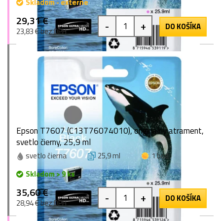
Skladom - externe
29,31 €
-
+
DO KOŠÍKA
23,83 € bez DPH
Epson T7607 (C13T76074010), originálny atrament,
svetlo čierny, 25,9 ml
svetlo čierna
25,9 ml
1 bod
Skladom > 9 ks
35,60 €
-
+
DO KOŠÍKA
28,94 € bez DPH