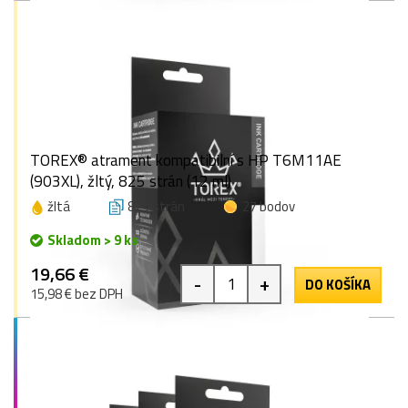
TOREX® atrament kompatibilní s HP T6M11AE
(903XL), žltý, 825 strán (12 ml)
žltá
825 strán
27 bodov
Skladom > 9 ks
19,66 €
-
+
DO KOŠÍKA
15,98 € bez DPH