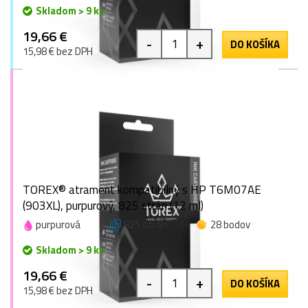
Skladom > 9 ks
19,66 €
-
+
DO KOŠÍKA
15,98 € bez DPH
TOREX® atrament kompatibilný s HP T6M07AE
(903XL), purpurový, 825 strán (12 ml)
purpurová
825 strán
28 bodov
Skladom > 9 ks
19,66 €
-
+
DO KOŠÍKA
15,98 € bez DPH