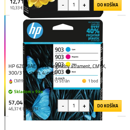
12,71 €
-
+
DO KOŠÍKA
10,33 € bez DPH
HP 6ZC73AE (903), originálny atrament, CMYK,
300/315 strán, 4-pack
CMYK
300/315 strán
1 bod
Skladom > 9 ks
57,04 €
-
+
DO KOŠÍKA
46,37 € bez DPH