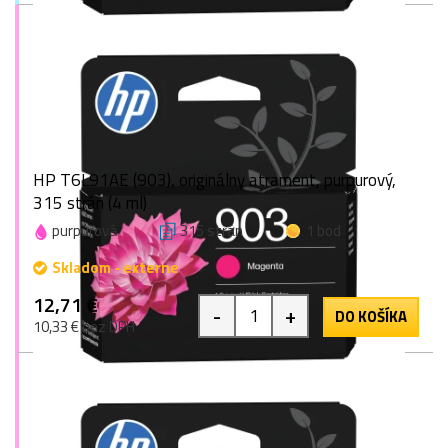
HP T6L91AE (903), originálny atrament, purpurový,
315 strán (4 ml)
purpurová
315 strán
1 bod
Skladom - externe
12,71 €
-
+
DO KOŠÍKA
10,33 € bez DPH