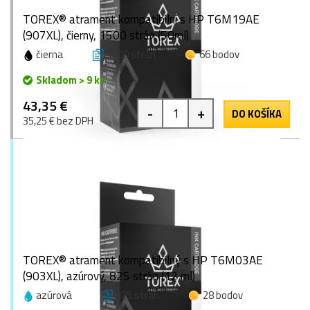
TOREX® atrament kompatibilní s HP T6M19AE
(907XL), čierny, 1500 strán (50ml)
čierna
1500 strán
66 bodov
Skladom > 9 ks
43,35 €
-
+
DO KOŠÍKA
35,25 € bez DPH
TOREX® atrament kompatibilný s HP T6M03AE
(903XL), azúrový, 825 strán (12 ml)
azúrová
825 strán
28 bodov