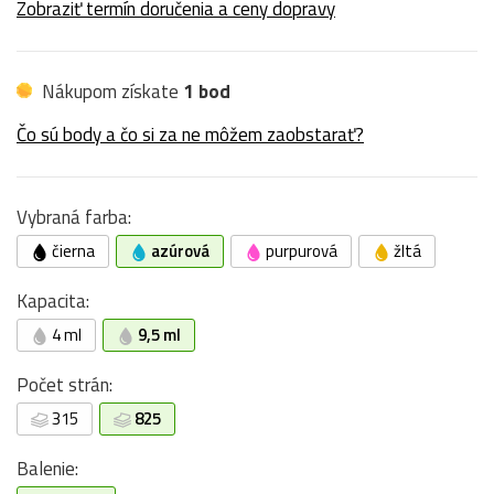
Zobraziť termín doručenia a ceny dopravy
Nákupom získate
1 bod
Čo sú body a čo si za ne môžem zaobstarať?
Vybraná farba:
čierna
azúrová
purpurová
žltá
Kapacita:
4 ml
9,5 ml
Počet strán:
315
825
Balenie: