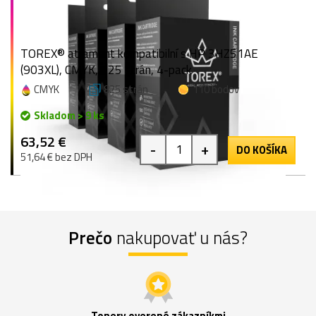
TOREX® atrament kompatibilní s HP 3HZ51AE
(903XL), CMYK, 825 strán, 4-pack
CMYK
825 strán
110 bodov
Skladom > 9 ks
63,52 €
-
+
DO KOŠÍKA
51,64 € bez DPH
Prečo
nakupovať u nás?
Tonery overené zákazníkmi