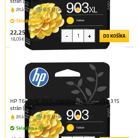
strán (9,5 ml)
žltá
825 strán
1 bod
Skladom - externe
22,25 €
-
+
DO KOŠÍKA
18,09 € bez DPH
HP T6L95AE (903), originálny atrament, žltý, 315
strán (4 ml)
žltá
315 strán
1 bod
Skladom > 9 ks