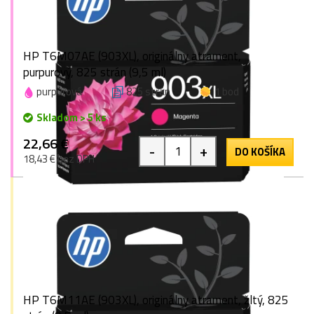
HP T6M07AE (903XL), originálny atrament,
purpurový, 825 strán (9,5 ml)
purpurová
825 strán
1 bod
Skladom > 5 ks
22,66 €
-
+
DO KOŠÍKA
18,43 € bez DPH
HP T6M11AE (903XL), originálny atrament, žltý, 825