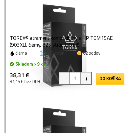
TOREX® atrament kompatibilný s HP T6M15AE
(903XL), čierny, 825 strán (30 ml)
čierna
825 strán
62 bodov
Skladom > 9 ks
38,31 €
-
+
DO KOŠÍKA
31,15 € bez DPH