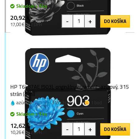
Skladom > 9 ks
20,92 €
-
+
DO KOŠÍKA
17,00 € bez DPH
HP T6L87AE (903), originálny atrament, azúrový, 315
strán (4 ml)
azúrová
315 strán
1 bod
Skladom > 9 ks
12,62 €
-
+
DO KOŠÍKA
10,26 € bez DPH