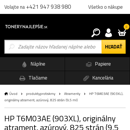
+421 947 938 980
Všetko o nákupe
Volajte na
0
Náplne
Papiere
Tlačiarne
Kancelária
Úvod
produktyprotiskrny
Atramenty
HP T6M03AE (903XL),
originálny atrament, azúrový, 825 strán (9,5 ml)
HP T6M03AE (903XL), originálny
atrament, azúrový, 825 strán (9,5