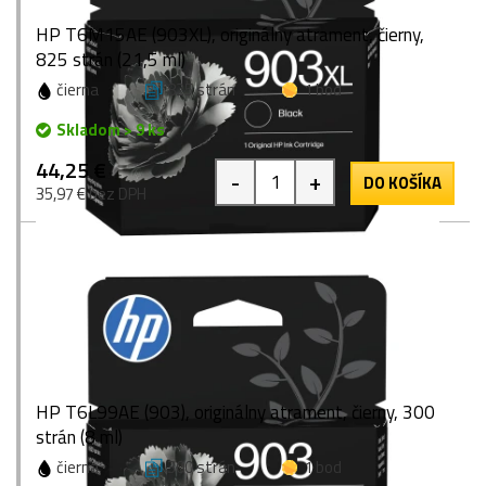
HP T6M15AE (903XL), originálny atrament, čierny,
825 strán (21,5 ml)
čierna
825 strán
1 bod
Skladom > 9 ks
44,25 €
-
+
DO KOŠÍKA
35,97 € bez DPH
HP T6L99AE (903), originálny atrament, čierny, 300
strán (8 ml)
čierna
300 strán
1 bod