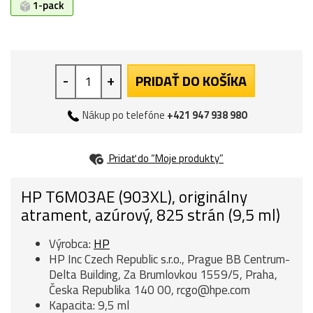
1-pack
-
+
PRIDAŤ DO KOŠÍKA
Nákup po telefóne
+421 947 938 980
Pridať do “Moje produkty”
HP T6M03AE (903XL), originálny
atrament, azúrový, 825 strán (9,5 ml)
Výrobca:
HP
HP Inc Czech Republic s.r.o., Prague BB Centrum-
Delta Building, Za Brumlovkou 1559/5, Praha,
Česka Republika 140 00, rcgo@hpe.com
Kapacita: 9,5 ml