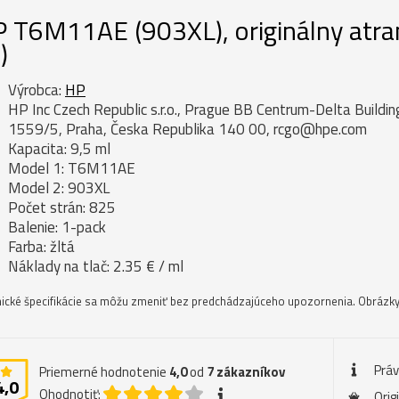
 T6M11AE (903XL), originálny atram
)
Výrobca:
HP
HP Inc Czech Republic s.r.o., Prague BB Centrum-Delta Buildi
1559/5, Praha, Česka Republika 140 00, rcgo@hpe.com
Kapacita: 9,5 ml
Model 1: T6M11AE
Model 2: 903XL
Počet strán: 825
Balenie: 1-pack
Farba: žltá
Náklady na tlač: 2.35 € / ml
ické špecifikácie sa môžu zmeniť bez predchádzajúceho upozornenia. Obrázky 
Prá
Priemerné hodnotenie
4,0
od
7
zákazníkov
4,0
Ohodnotiť:
Orig