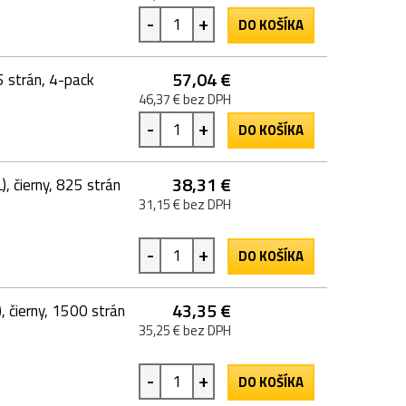
-
+
DO KOŠÍKA
57,04 €
 strán, 4-pack
46,37 € bez DPH
-
+
DO KOŠÍKA
38,31 €
čierny, 825 strán
31,15 € bez DPH
-
+
DO KOŠÍKA
43,35 €
čierny, 1500 strán
35,25 € bez DPH
-
+
DO KOŠÍKA