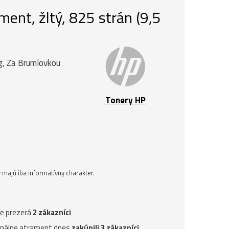
ent, žltý, 825 strán (9,5
ng, Za Brumlovkou
Tonery HP
majú iba informatívny charakter.
ve prezerá
2 zákazníci
inálne atrament dnes
zakúpili 3 zákazníci