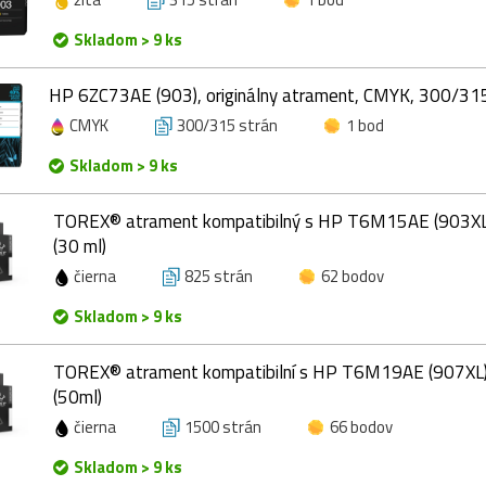
Skladom > 9 ks
HP 6ZC73AE (903), originálny atrament, CMYK, 300/315
CMYK
300/315 strán
1 bod
Skladom > 9 ks
TOREX® atrament kompatibilný s HP T6M15AE (903XL), 
(30 ml)
čierna
825 strán
62 bodov
Skladom > 9 ks
TOREX® atrament kompatibilní s HP T6M19AE (907XL), 
(50ml)
čierna
1500 strán
66 bodov
Skladom > 9 ks