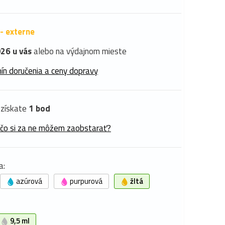
- externe
26 u vás
alebo na výdajnom mieste
ín doručenia a ceny dopravy
získate
1 bod
 čo si za ne môžem zaobstarať?
a:
azúrová
purpurová
žltá
9,5 ml