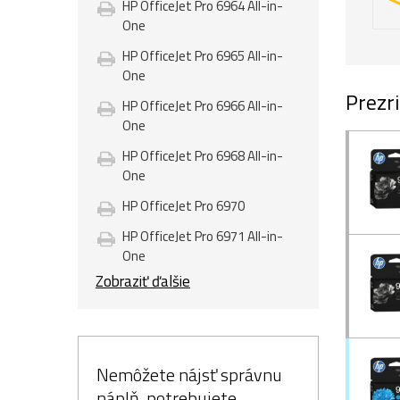
HP OfficeJet Pro 6964 All-in-
One
HP OfficeJet Pro 6965 All-in-
One
Prezri
HP OfficeJet Pro 6966 All-in-
One
HP OfficeJet Pro 6968 All-in-
One
HP OfficeJet Pro 6970
HP OfficeJet Pro 6971 All-in-
One
Zobraziť ďalšie
Nemôžete nájsť správnu
náplň, potrebujete