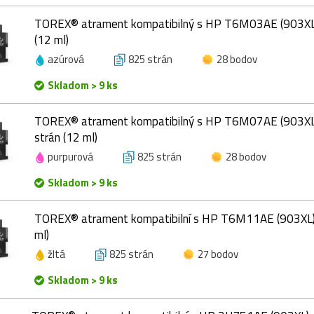
TOREX® atrament kompatibilný s HP T6M03AE (903XL),
(12 ml)
azúrová
825 strán
28 bodov
Skladom > 9 ks
TOREX® atrament kompatibilný s HP T6M07AE (903XL)
strán (12 ml)
purpurová
825 strán
28 bodov
Skladom > 9 ks
TOREX® atrament kompatibilní s HP T6M11AE (903XL), 
ml)
žltá
825 strán
27 bodov
Skladom > 9 ks