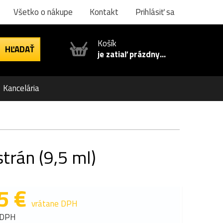
Všetko o nákupe
Kontakt
Prihlásiť sa
Košík
je zatiaľ prázdny...
Kancelária
trán (9,5 ml)
5 €
vrátane DPH
 DPH