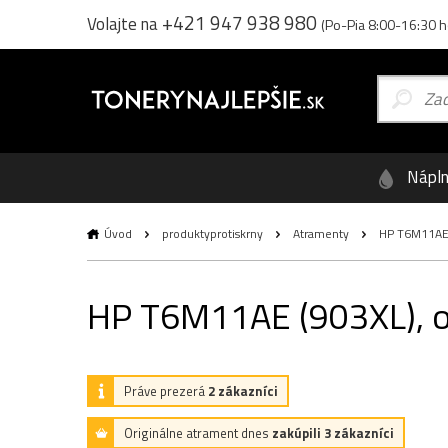
+421 947 938 980
Volajte na
(Po-Pia 8:00-16:30 h
Nápl
Úvod
produktyprotiskrny
Atramenty
HP T6M11AE (9
HP T6M11AE (903XL), ori
Práve prezerá
2 zákazníci
Originálne atrament dnes
zakúpili 3 zákazníci