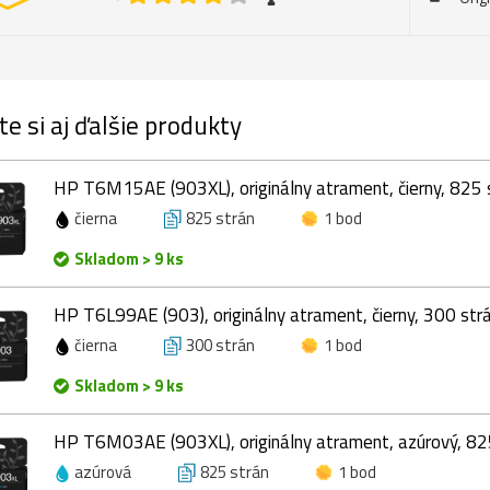
te si aj ďalšie produkty
HP T6M15AE (903XL), originálny atrament, čierny, 825 s
čierna
825 strán
1 bod
Skladom > 9 ks
HP T6L99AE (903), originálny atrament, čierny, 300 strá
čierna
300 strán
1 bod
Skladom > 9 ks
HP T6M03AE (903XL), originálny atrament, azúrový, 825
azúrová
825 strán
1 bod