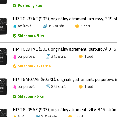
Posledný kus
HP T6L87AE (903), originálny atrament, azúrový, 315 st
azúrová
315 strán
1 bod
Skladom > 9 ks
HP T6L91AE (903), originálny atrament, purpurový, 315 
purpurová
315 strán
1 bod
Skladom - externe
HP T6M07AE (903XL), originálny atrament, purpurový, 8
purpurová
825 strán
1 bod
Skladom > 5 ks
HP T6L95AE (903), originálny atrament, žltý, 315 strán 
žltá
315 strán
1 bod