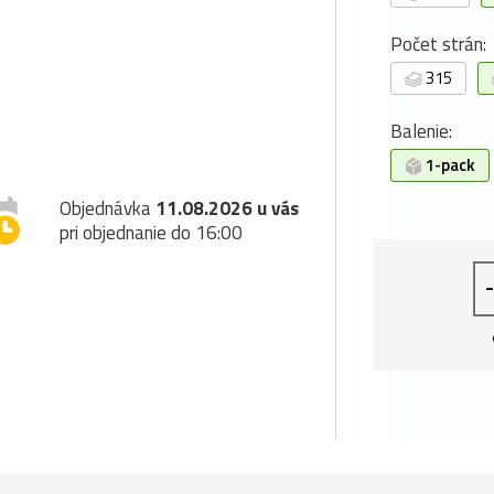
Počet strán:
315
Balenie:
1-pack
Objednávka
11.08.2026 u vás
pri objednanie do 16:00
-