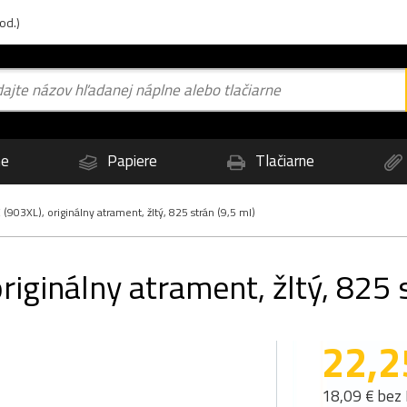
od.)
ne
Papiere
Tlačiarne
03XL), originálny atrament, žltý, 825 strán (9,5 ml)
ginálny atrament, žltý, 825 s
22,2
18,09 € bez