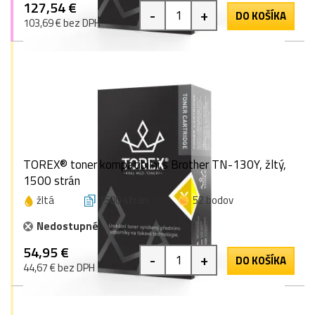
127,54 €
-
+
DO KOŠÍKA
103,69 € bez DPH
TOREX® toner kompatibilní s Brother TN-130Y, žltý,
1500 strán
žltá
1500 strán
52 bodov
Nedostupné
54,95 €
-
+
DO KOŠÍKA
44,67 € bez DPH