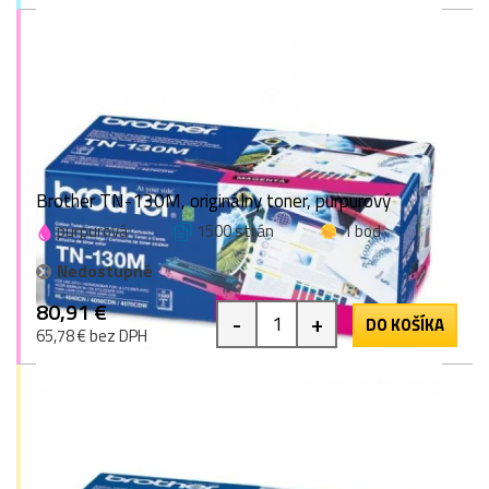
Brother TN-130M, originálny toner, purpurový
purpurová
1500 strán
1 bod
Nedostupné
80,91 €
-
+
DO KOŠÍKA
65,78 € bez DPH