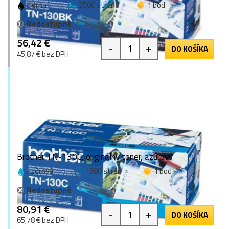
čierna
2500 strán
1 bod
Nedostupné
56,42 €
-
+
DO KOŠÍKA
45,87 € bez DPH
Brother TN-130C, originálny toner, azúrový
azúrová
1500 strán
1 bod
Nedostupné
80,91 €
-
+
DO KOŠÍKA
65,78 € bez DPH