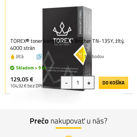
TOREX® toner kompatibilní s Brother TN-135Y, žltý,
4000 strán
žltá
4000 strán
194 bodov
Skladom > 9 ks
129,05 €
-
+
DO KOŠÍKA
104,92 € bez DPH
Prečo
nakupovať u nás?