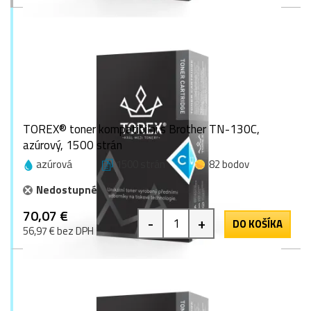
TOREX® toner kompatibilní s Brother TN-130C,
azúrový, 1500 strán
azúrová
1500 strán
82 bodov
Nedostupné
70,07 €
-
+
DO KOŠÍKA
56,97 € bez DPH