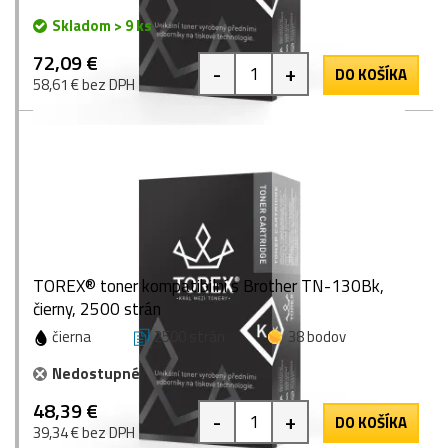
Skladom > 9 ks
72,09 €
-
+
DO KOŠÍKA
58,61 € bez DPH
TOREX® toner kompatibilní s Brother TN-130Bk,
čierny, 2500 strán
čierna
2500 strán
38 bodov
Nedostupné
48,39 €
-
+
DO KOŠÍKA
39,34 € bez DPH