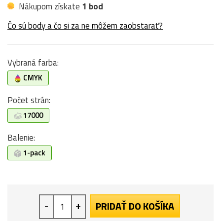
Nákupom získate
1 bod
Čo sú body a čo si za ne môžem zaobstarať?
Vybraná farba:
CMYK
Počet strán:
17000
Balenie:
1-pack
-
+
PRIDAŤ DO KOŠÍKA