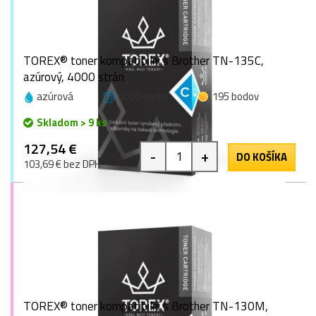
TOREX® toner kompatibilní s Brother TN-135C,
azúrový, 4000 strán
azúrová
4000 strán
195 bodov
Skladom > 9 ks
127,54 €
-
+
DO KOŠÍKA
103,69 € bez DPH
TOREX® toner kompatibilní s Brother TN-130M,