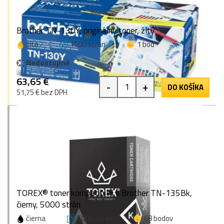
Brother TN-130Y, originálny toner, žltý
žltá
1500 strán
1 bod
Nedostupné
63,65 €
-
+
DO KOŠÍKA
51,75 € bez DPH
TOREX® toner kompatibilní s Brother TN-135Bk,
čierny, 5000 strán
čierna
5000 strán
68 bodov