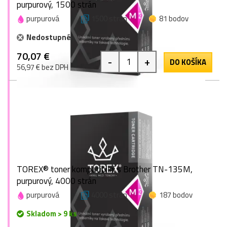
purpurový, 1500 strán
purpurová
1500 strán
81 bodov
Nedostupné
70,07 €
-
+
DO KOŠÍKA
56,97 € bez DPH
TOREX® toner kompatibilní s Brother TN-135M,
purpurový, 4000 strán
purpurová
4000 strán
187 bodov
Skladom > 9 ks