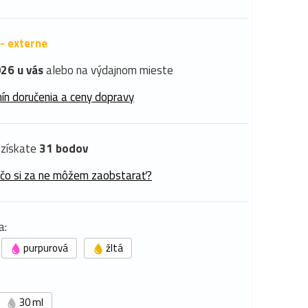
- externe
26 u vás
alebo na výdajnom mieste
ín doručenia a ceny dopravy
získate
31 bodov
 čo si za ne môžem zaobstarať?
a:
purpurová
žltá
30 ml