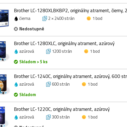
Brother LC-1280XLBKBP2, originálny atrament, čierny, 
čierna
2 × 2400 strán
1 bod
Nedostupné
Brother LC-1280XLC, originálny atrament, azúrový
azúrová
1200 strán
1 bod
Skladom > 5 ks
Brother LC-1240C, originálny atrament, azúrový, 600 st
azúrová
600 strán
1 bod
Skladom
Brother LC-1220C, originálny atrament, azúrový
azúrová
300 strán
1 bod