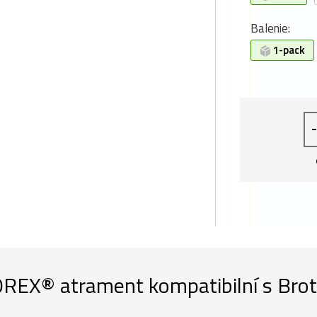
Balenie:
1-pack
-
REX® atrament kompatibilní s Brot
l