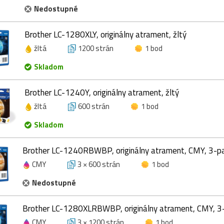
Nedostupné
Brother LC-1280XLY, originálny atrament, žltý
žltá
1200 strán
1 bod
Skladom
Brother LC-1240Y, originálny atrament, žltý
žltá
600 strán
1 bod
Skladom
Brother LC-1240RBWBP, originálny atrament, CMY, 3-p
CMY
3 × 600 strán
1 bod
Nedostupné
Brother LC-1280XLRBWBP, originálny atrament, CMY, 3
CMY
3 × 1200 strán
1 bod