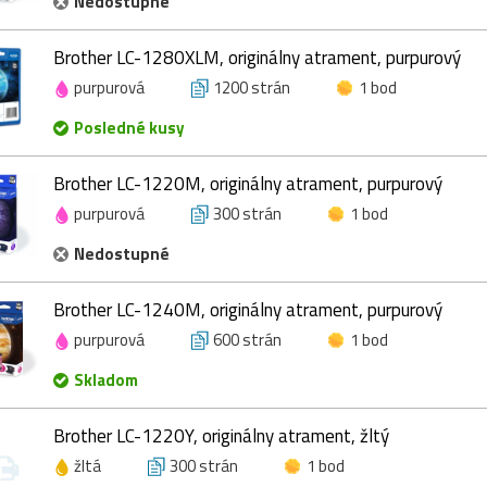
Nedostupné
Brother LC-1280XLM, originálny atrament, purpurový
purpurová
1200 strán
1 bod
Posledné kusy
Brother LC-1220M, originálny atrament, purpurový
purpurová
300 strán
1 bod
Nedostupné
Brother LC-1240M, originálny atrament, purpurový
purpurová
600 strán
1 bod
Skladom
Brother LC-1220Y, originálny atrament, žltý
žltá
300 strán
1 bod