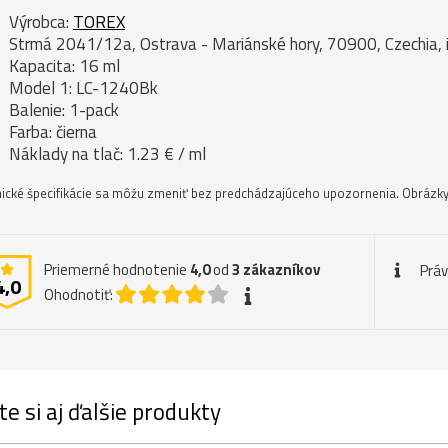
Výrobca:
TOREX
Strmá 2041/12a, Ostrava - Mariánské hory, 70900, Czechia,
Kapacita: 16 ml
Model 1: LC-1240Bk
Balenie: 1-pack
Farba: čierna
Náklady na tlač: 1.23 € / ml
ické špecifikácie sa môžu zmeniť bez predchádzajúceho upozornenia. Obrázky 
Priemerné hodnotenie
4,0
od
3
zákazníkov
Prá
4,0
Ohodnotiť:
te si aj ďalšie produkty