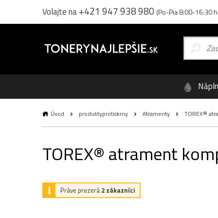
+421 947 938 980
Volajte na
(Po-Pia 8:00-16:30 h
Nápl
Úvod
produktyprotiskrny
Atramenty
TOREX® atram
TOREX® atrament kompat
Práve prezerá
2 zákazníci