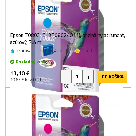
Epson T0802 (C13T08024011), originálny atrament,
azúrový, 7,4 ml
azúrová
7,4 ml
1 bod
Posledný kus
13,10 €
-
+
DO KOŠÍKA
10,65 € bez DPH