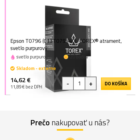
Epson T0796 (C13T079640), TOREX® atrament,
svetlo purpurový
svetlo purpurová
20 bodov
Skladom - externe
14,62 €
-
+
DO KOŠÍKA
11,89 € bez DPH
Prečo
nakupovať u nás?