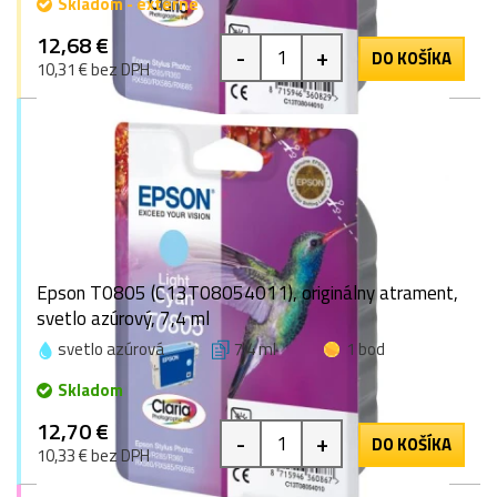
Skladom - externe
12,68 €
-
+
DO KOŠÍKA
10,31 € bez DPH
Epson T0805 (C13T08054011), originálny atrament,
svetlo azúrový, 7,4 ml
svetlo azúrová
7,4 ml
1 bod
Skladom
12,70 €
-
+
DO KOŠÍKA
10,33 € bez DPH