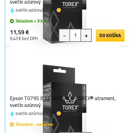
svetlo azúrový
svetlo azúrová
16 bodov
Skladom > 9 ks
11,59 €
-
+
DO KOŠÍKA
9,43 € bez DPH
Epson T0795 (C13T079540), TOREX® atrament,
svetlo azúrový
svetlo azúrová
21 bodov
Skladom - externe