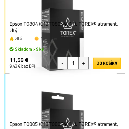
Epson T0804 (C13T08044011), TOREX® atrament,
žltý
žltá
16 bodov
Skladom > 9 ks
11,59 €
-
+
DO KOŠÍKA
9,43 € bez DPH
Epson T0805 (C13T08054011), TOREX® atrament,