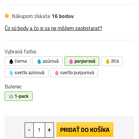
Nákupom získate
16 bodov
Čo sú body a čo si za ne môžem zaobstarať?
Vybraná farba:
čierna
azúrová
purpurová
žltá
svetlo azúrová
svetlo purpurová
Balenie:
1-pack
-
+
PRIDAŤ DO KOŠÍKA