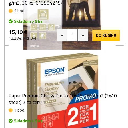
g/m2, 30 ks, C13S042154
1 bod
Skladom > 9 ks
15,10 €
-
+
DO KOŠÍKA
12,28 € bez DPH
Paper Premium Glossy Photo 10x15 255g/m2 (2x40
sheet) 2 za cenu 1
1 bod
Skladom > 9 ks