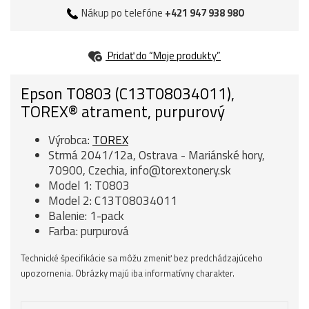
Nákup po telefóne
+421 947 938 980
Pridať do “Moje produkty”
Epson T0803 (C13T08034011),
TOREX® atrament, purpurový
Výrobca:
TOREX
Strmá 2041/12a, Ostrava - Mariánské hory,
70900, Czechia, info@torextonery.sk
Model 1: T0803
Model 2: C13T08034011
Balenie: 1-pack
Farba: purpurová
Technické špecifikácie sa môžu zmeniť bez predchádzajúceho
upozornenia. Obrázky majú iba informatívny charakter.