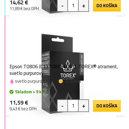
14,62 €
-
+
DO KOŠÍKA
11,89 € bez DPH
Epson T0806 (C13T08064011), TOREX® atrament,
svetlo purpurový
svetlo purpurová
16 bodov
Skladom > 9 ks
11,59 €
-
+
DO KOŠÍKA
9,43 € bez DPH