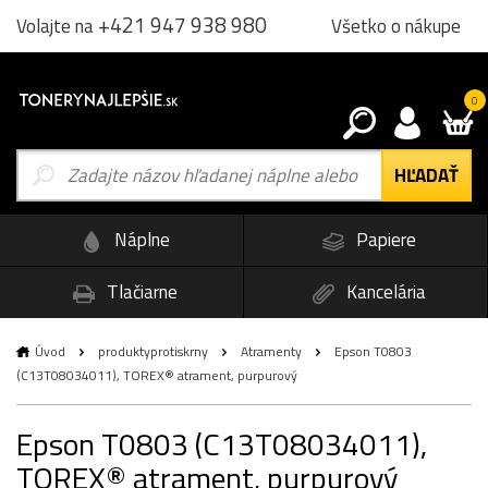
+421 947 938 980
Všetko o nákupe
Volajte na
0
Náplne
Papiere
Tlačiarne
Kancelária
Úvod
produktyprotiskrny
Atramenty
Epson T0803
(C13T08034011), TOREX® atrament, purpurový
Epson T0803 (C13T08034011),
TOREX® atrament, purpurový