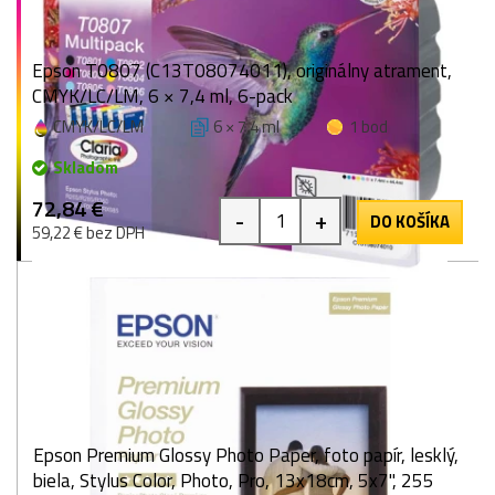
Epson T0807 (C13T08074011), originálny atrament,
CMYK/LC/LM, 6 × 7,4 ml, 6-pack
CMYK/LC/LM
6 × 7,4 ml
1 bod
Skladom
72,84 €
-
+
DO KOŠÍKA
59,22 € bez DPH
Epson Premium Glossy Photo Paper, foto papír, lesklý,
biela, Stylus Color, Photo, Pro, 13x18cm, 5x7", 255