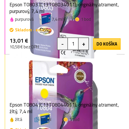
Epson T0803 (C13T08034011), originálny atrament,
purpurový, 7,4 ml
purpurová
7,4 ml
1 bod
Skladom - externe
13,01 €
-
+
DO KOŠÍKA
10,58 € bez DPH
Epson T0804 (C13T08044011), originálny atrament,
žltý, 7,4 ml
žltá
7,4 ml
1 bod