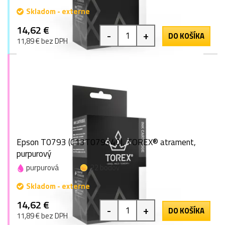
Skladom - externe
14,62 €
-
+
DO KOŠÍKA
11,89 € bez DPH
Epson T0793 (C13T079340), TOREX® atrament,
purpurový
purpurová
22 bodov
Skladom - externe
14,62 €
-
+
DO KOŠÍKA
11,89 € bez DPH