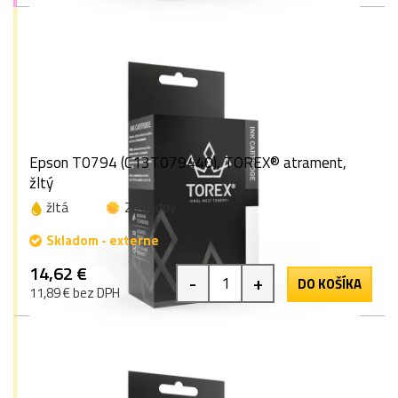
Epson T0794 (C13T079440), TOREX® atrament,
žltý
žltá
20 bodov
Skladom - externe
14,62 €
-
+
DO KOŠÍKA
11,89 € bez DPH