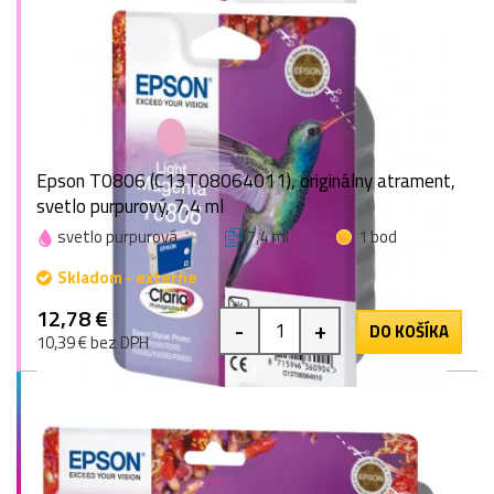
Epson T0806 (C13T08064011), originálny atrament,
svetlo purpurový, 7,4 ml
svetlo purpurová
7,4 ml
1 bod
Skladom - externe
12,78 €
-
+
DO KOŠÍKA
10,39 € bez DPH