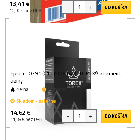
13,41 €
-
+
DO KOŠÍKA
10,90 € bez DPH
Epson T0791 (C13T079140), TOREX® atrament,
čierny
čierna
20 bodov
Skladom - externe
14,62 €
-
+
DO KOŠÍKA
11,89 € bez DPH