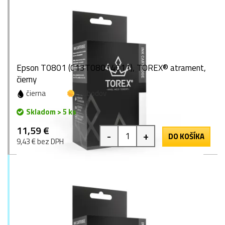
Epson T0801 (C13T08014011), TOREX® atrament,
čierny
čierna
16 bodov
Skladom > 5 ks
11,59 €
-
+
DO KOŠÍKA
9,43 € bez DPH