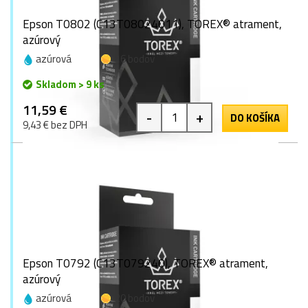
Epson T0802 (C13T08024011), TOREX® atrament,
azúrový
azúrová
16 bodov
Skladom > 9 ks
11,59 €
-
+
DO KOŠÍKA
9,43 € bez DPH
Epson T0792 (C13T079240), TOREX® atrament,
azúrový
azúrová
20 bodov