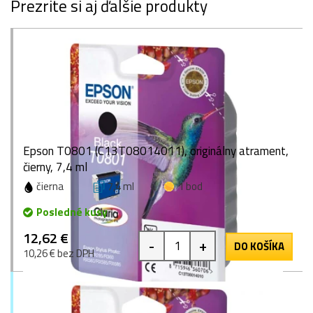
Prezrite si aj ďalšie produkty
Epson T0801 (C13T08014011), originálny atrament,
čierny, 7,4 ml
čierna
7,4 ml
1 bod
Posledné kusy
12,62 €
-
+
DO KOŠÍKA
10,26 € bez DPH