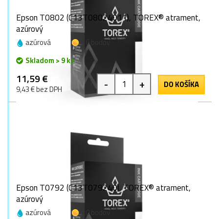
Epson T0802 (C13T08024011), TOREX® atrament,
azúrový
azúrová
16 bodov
Skladom > 9 ks
11,59 €
-
+
DO KOŠÍKA
9,43 € bez DPH
Epson T0792 (C13T079240), TOREX® atrament,
azúrový
azúrová
20 bodov