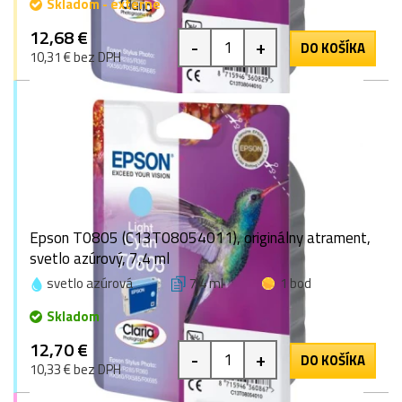
Skladom - externe
12,68 €
-
+
DO KOŠÍKA
10,31 € bez DPH
Epson T0805 (C13T08054011), originálny atrament,
svetlo azúrový, 7,4 ml
svetlo azúrová
7,4 ml
1 bod
Skladom
12,70 €
-
+
DO KOŠÍKA
10,33 € bez DPH