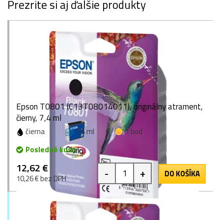
Prezrite si aj ďalšie produkty
Epson T0801 (C13T08014011), originálny atrament,
čierny, 7,4 ml
čierna
7,4 ml
1 bod
Posledné kusy
12,62 €
-
+
DO KOŠÍKA
10,26 € bez DPH