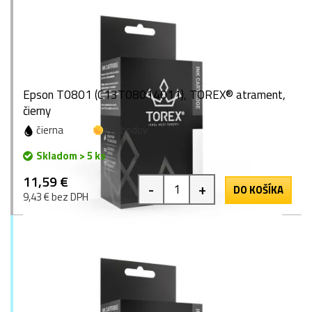
Epson T0801 (C13T08014011), TOREX® atrament,
čierny
čierna
16 bodov
Skladom > 5 ks
11,59 €
-
+
DO KOŠÍKA
9,43 € bez DPH