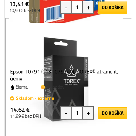
13,41 €
-
+
DO KOŠÍKA
10,90 € bez DPH
Epson T0791 (C13T079140), TOREX® atrament,
čierny
čierna
20 bodov
Skladom - externe
14,62 €
-
+
DO KOŠÍKA
11,89 € bez DPH