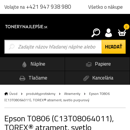
+421 947 938 980
Všetko o nákupe
Volajte na
0
Náplne
Papiere
Tlačiarne
Kancelária
Úvod
produktyprotiskrny
Atramenty
Epson T0806
(C13T08064011), TOREX® atrament, svetlo purpurový
Epson T0806 (C13T08064011),
TOREX® atrament, svetlo