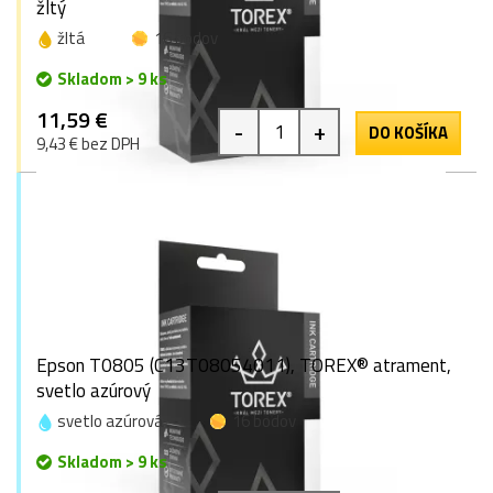
žltý
žltá
16 bodov
Skladom > 9 ks
11,59 €
-
+
DO KOŠÍKA
9,43 € bez DPH
Epson T0805 (C13T08054011), TOREX® atrament,
svetlo azúrový
svetlo azúrová
16 bodov
Skladom > 9 ks