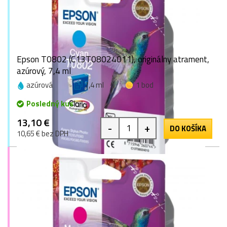
Epson T0802 (C13T08024011), originálny atrament,
azúrový, 7,4 ml
azúrová
7,4 ml
1 bod
Posledný kus
13,10 €
-
+
DO KOŠÍKA
10,65 € bez DPH