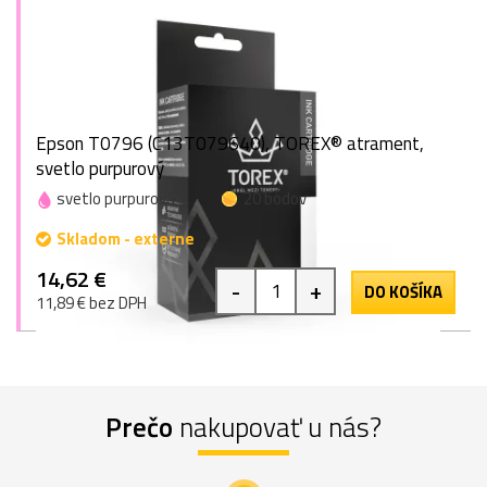
Epson T0796 (C13T079640), TOREX® atrament,
svetlo purpurový
svetlo purpurová
20 bodov
Skladom - externe
14,62 €
-
+
DO KOŠÍKA
11,89 € bez DPH
Prečo
nakupovať u nás?