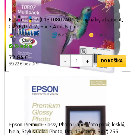
Epson T0807 (C13T08074011), originálny atrament,
CMYK/LC/LM, 6 × 7,4 ml, 6-pack
CMYK/LC/LM
6 × 7,4 ml
1 bod
Skladom
72,84 €
-
+
DO KOŠÍKA
59,22 € bez DPH
Epson Premium Glossy Photo Paper, foto papír, lesklý,
biela, Stylus Color, Photo, Pro, 13x18cm, 5x7", 255