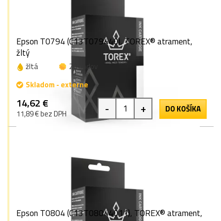
Epson T0794 (C13T079440), TOREX® atrament,
žltý
žltá
20 bodov
Skladom - externe
14,62 €
-
+
DO KOŠÍKA
11,89 € bez DPH
Epson T0804 (C13T08044011), TOREX® atrament,