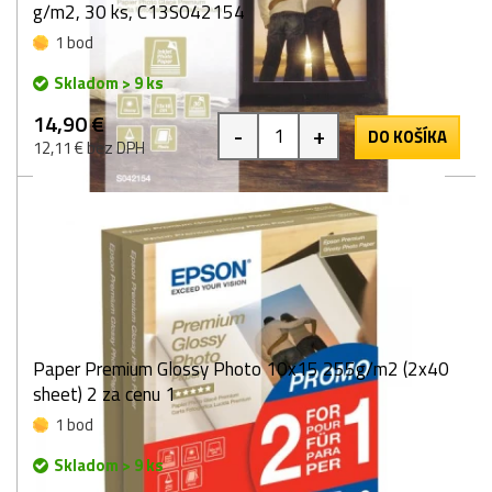
g/m2, 30 ks, C13S042154
1 bod
Skladom > 9 ks
14,90 €
-
+
DO KOŠÍKA
12,11 € bez DPH
Paper Premium Glossy Photo 10x15 255g/m2 (2x40
sheet) 2 za cenu 1
1 bod
Skladom > 9 ks