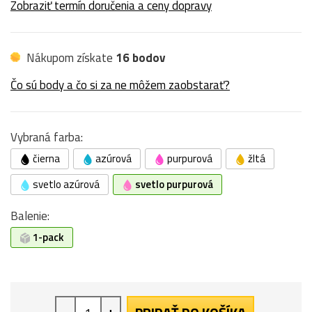
Zobraziť termín doručenia a ceny dopravy
Nákupom získate
16 bodov
Čo sú body a čo si za ne môžem zaobstarať?
Vybraná farba:
čierna
azúrová
purpurová
žltá
svetlo azúrová
svetlo purpurová
Balenie:
1-pack
-
+