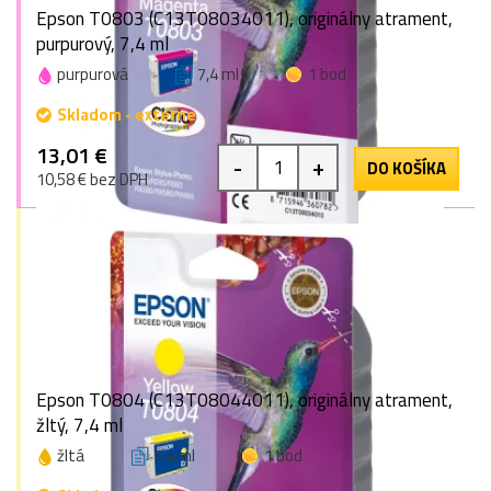
Epson T0803 (C13T08034011), originálny atrament,
purpurový, 7,4 ml
purpurová
7,4 ml
1 bod
Skladom - externe
13,01 €
-
+
DO KOŠÍKA
10,58 € bez DPH
Epson T0804 (C13T08044011), originálny atrament,
žltý, 7,4 ml
žltá
7,4 ml
1 bod