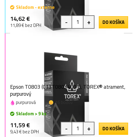
Skladom - externe
14,62 €
-
+
DO KOŠÍKA
11,89 € bez DPH
Epson T0803 (C13T08034011), TOREX® atrament,
purpurový
purpurová
16 bodov
Skladom > 9 ks
11,59 €
-
+
DO KOŠÍKA
9,43 € bez DPH