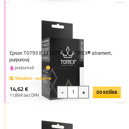
Epson T0793 (C13T079340), TOREX® atrament,
purpurový
purpurová
22 bodov
Skladom - externe
14,62 €
-
+
DO KOŠÍKA
11,89 € bez DPH