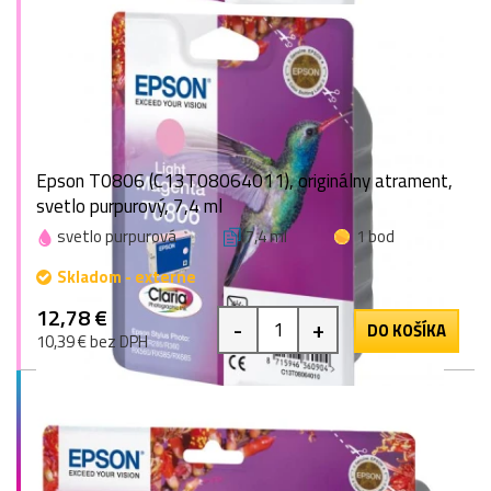
Epson T0806 (C13T08064011), originálny atrament,
svetlo purpurový, 7,4 ml
svetlo purpurová
7,4 ml
1 bod
Skladom - externe
12,78 €
-
+
DO KOŠÍKA
10,39 € bez DPH