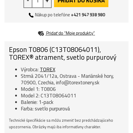
PRIDAŤ DO KOŠÍKA
Nákup po telefóne
+421 947 938 980
Pridať do “Moje produkty”
Epson T0806 (C13T08064011),
TOREX® atrament, svetlo purpurový
Výrobca:
TOREX
Strmá 2041/12a, Ostrava - Mariánské hory,
70900, Czechia, info@torextonery.sk
Model 1: T0806
Model 2: C13T08064011
Balenie: 1-pack
Farba: svetlo purpurová
Technické špecifikácie sa môžu zmeniť bez predchádzajúceho
upozornenia. Obrázky majú iba informatívny charakter.