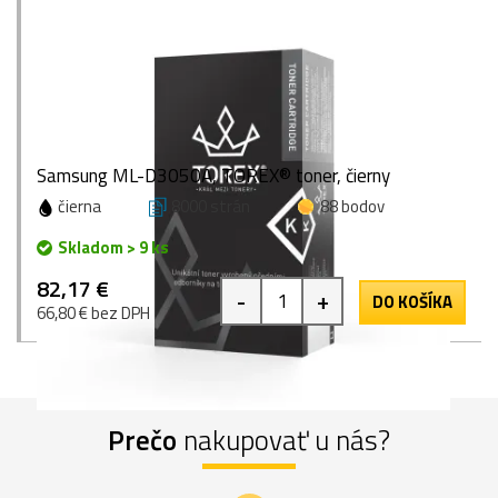
Samsung ML-D3050A, TOREX® toner, čierny
čierna
8000 strán
88 bodov
Skladom > 9 ks
82,17 €
-
+
DO KOŠÍKA
66,80 € bez DPH
Prečo
nakupovať u nás?