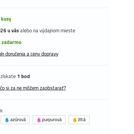
 kusy
26 u vás
alebo na výdajnom mieste
é
zadarmo
ín doručenia a ceny dopravy
získate
1 bod
 čo si za ne môžem zaobstarať?
a:
azúrová
purpurová
žltá