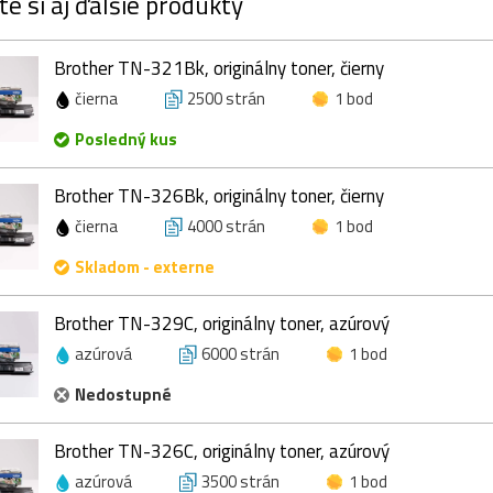
te si aj ďalšie produkty
Brother TN-321Bk, originálny toner, čierny
čierna
2500 strán
1 bod
Posledný kus
Brother TN-326Bk, originálny toner, čierny
čierna
4000 strán
1 bod
Skladom - externe
Brother TN-329C, originálny toner, azúrový
azúrová
6000 strán
1 bod
Nedostupné
Brother TN-326C, originálny toner, azúrový
azúrová
3500 strán
1 bod