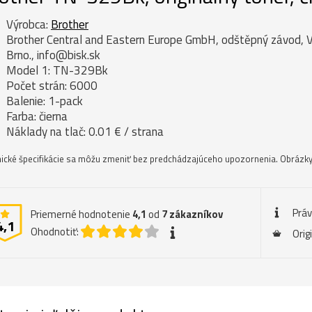
Výrobca:
Brother
Brother Central and Eastern Europe GmbH, odštěpný závod, 
Brno., info@bisk.sk
Model 1: TN-329Bk
Počet strán: 6000
Balenie: 1-pack
Farba: čierna
Náklady na tlač: 0.01 € / strana
ické špecifikácie sa môžu zmeniť bez predchádzajúceho upozornenia. Obrázky 
Prá
Priemerné hodnotenie
4,1
od
7
zákazníkov
4,1
Ohodnotiť:
Orig