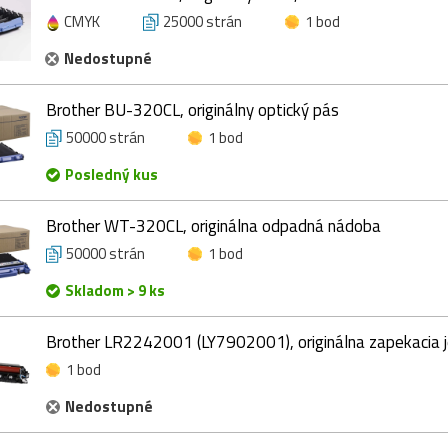
CMYK
25000 strán
1 bod
Nedostupné
Brother BU-320CL, originálny optický pás
50000 strán
1 bod
Posledný kus
Brother WT-320CL, originálna odpadná nádoba
50000 strán
1 bod
Skladom > 9 ks
Brother LR2242001 (LY7902001), originálna zapekacia 
1 bod
Nedostupné