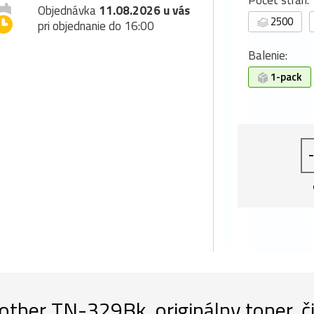
Počet strán:
Objednávka
11.08.2026 u vás
2500
pri objednanie do 16:00
Balenie:
1-pack
-
other TN-329Bk, originálny toner, č