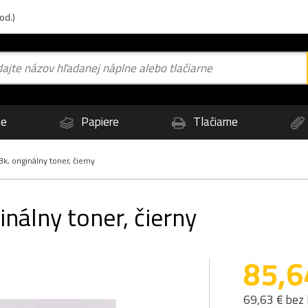
od.)
ne
Papiere
Tlačiarne
, originálny toner, čierny
nálny toner, čierny
85,6
69,63 € bez