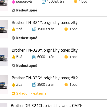
purpurová
1500 strán
1 bod
Nedostupné
Brother TN-321Y, originálny toner, žltý
žltá
1500 strán
1 bod
Nedostupné
Brother TN-329Y, originálny toner, žltý
žltá
6000 strán
1 bod
Nedostupné
Brother TN-326Y, originálny toner, žltý
žltá
3500 strán
1 bod
Skladom - externe
Brother DR-321CL, originálny valec, CMYK