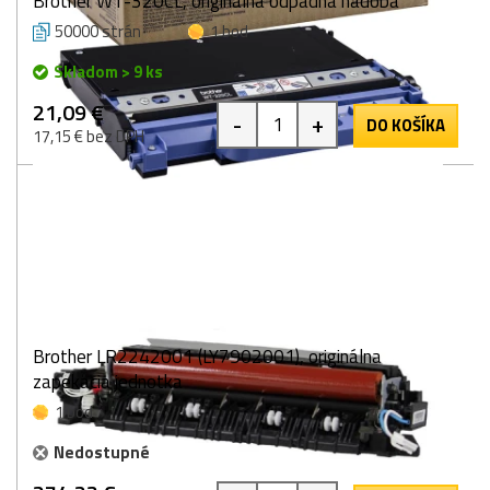
Brother WT-320CL, originálna odpadná nádoba
50000 strán
1 bod
Skladom > 9 ks
21,09 €
-
+
DO KOŠÍKA
17,15 € bez DPH
Brother LR2242001 (LY7902001), originálna
zapekacia jednotka
1 bod
Nedostupné