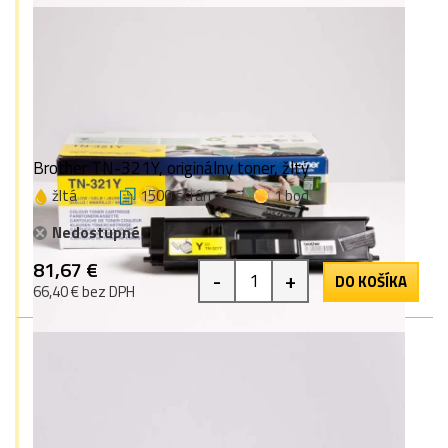
Brother TN-321Y, originálny toner, žltý
žltá
1500 strán
1 bod
Nedostupné
81,67 €
-
+
DO KOŠÍKA
66,40 € bez DPH