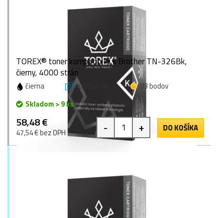
TOREX® toner kompatibilní s Brother TN-326Bk,
čierny, 4000 strán
čierna
4000 strán
83 bodov
Skladom > 9 ks
58,48 €
-
+
DO KOŠÍKA
47,54 € bez DPH