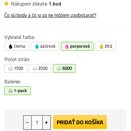
Nákupom získate
1 bod
Čo sú body a čo si za ne môžem zaobstarať?
Vybraná farba:
čierna
azúrová
purpurová
žltá
Počet strán:
1500
3500
6000
Balenie:
1-pack
-
+
PRIDAŤ DO KOŠÍKA