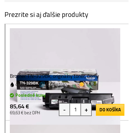
Prezrite si aj ďalšie produkty
Brother TN-329Bk, originálny toner, čierny
čierna
6000 strán
1 bod
Posledné kusy
85,64 €
-
+
DO KOŠÍKA
69,63 € bez DPH