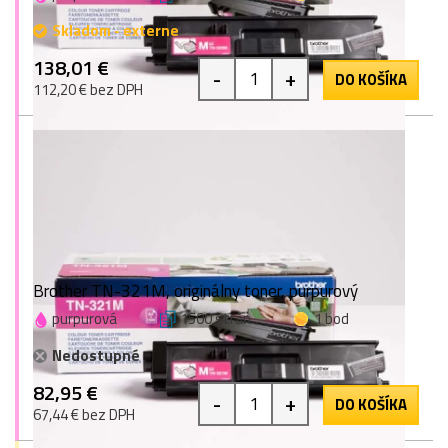
Skladom - externe
138,01 €
-
+
DO KOŠÍKA
112,20 € bez DPH
Brother TN-321M, originálny toner, purpurový
purpurová
1500 strán
1 bod
Nedostupné
82,95 €
-
+
DO KOŠÍKA
67,44 € bez DPH