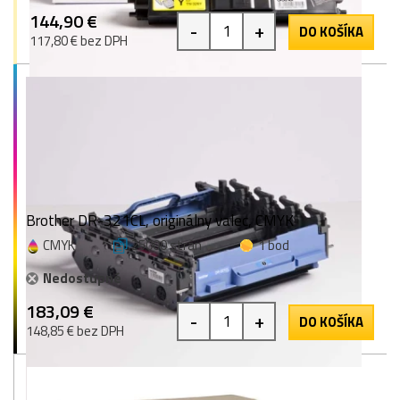
144,90 €
-
+
DO KOŠÍKA
117,80 € bez DPH
Brother DR-321CL, originálny valec, CMYK
CMYK
25000 strán
1 bod
Nedostupné
183,09 €
-
+
DO KOŠÍKA
148,85 € bez DPH