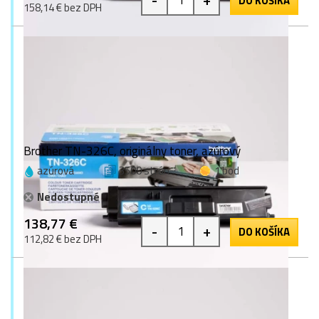
DO KOŠÍKA
158,14 € bez DPH
Brother TN-326C, originálny toner, azúrový
azúrová
3500 strán
1 bod
Nedostupné
138,77 €
-
+
DO KOŠÍKA
112,82 € bez DPH