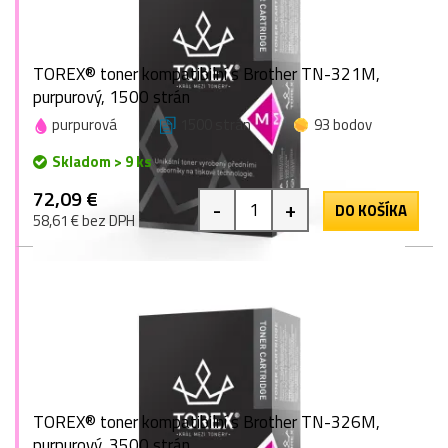
TOREX® toner kompatibilní s Brother TN-321M,
purpurový, 1500 strán
purpurová
1500 strán
93 bodov
Skladom > 9 ks
72,09 €
-
+
DO KOŠÍKA
58,61 € bez DPH
TOREX® toner kompatibilní s Brother TN-326M,
purpurový, 3500 strán