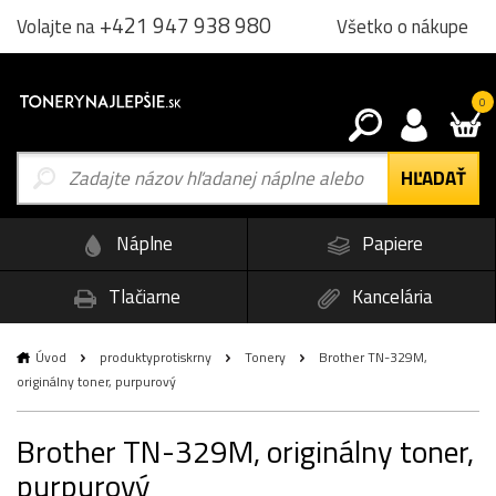
+421 947 938 980
Všetko o nákupe
Volajte na
0
Náplne
Papiere
Tlačiarne
Kancelária
Úvod
produktyprotiskrny
Tonery
Brother TN-329M,
originálny toner, purpurový
Brother TN-329M, originálny toner,
purpurový