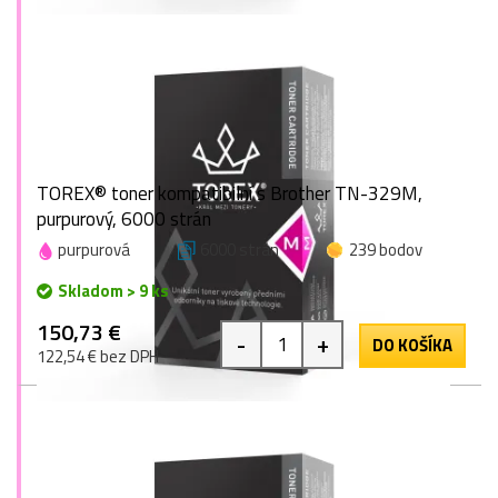
TOREX® toner kompatibilní s Brother TN-329M,
purpurový, 6000 strán
purpurová
6000 strán
239 bodov
Skladom > 9 ks
150,73 €
-
+
DO KOŠÍKA
122,54 € bez DPH