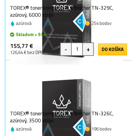
TOREX® toner kompatibilní s Brother TN-329C,
azúrový, 6000 strán
azúrová
6000 strán
254 bodov
Skladom > 9 ks
155,77 €
-
+
DO KOŠÍKA
126,64 € bez DPH
TOREX® toner kompatibilní s Brother TN-326C,
azúrový, 3500 strán
azúrová
3500 strán
196 bodov