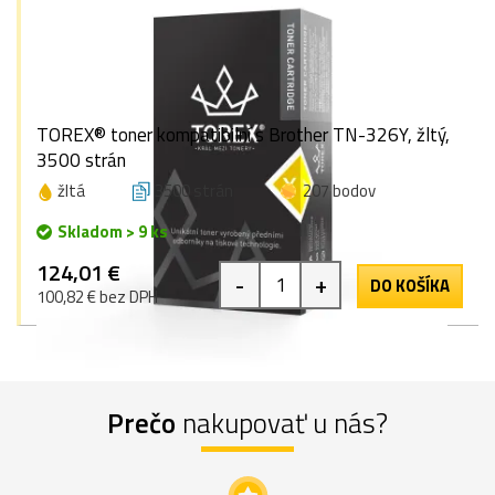
TOREX® toner kompatibilní s Brother TN-326Y, žltý,
3500 strán
žltá
3500 strán
207 bodov
Skladom > 9 ks
124,01 €
-
+
DO KOŠÍKA
100,82 € bez DPH
Prečo
nakupovať u nás?