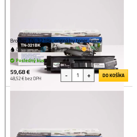
Brother TN-321Bk, originálny toner, čierny
čierna
2500 strán
1 bod
Posledný kus
59,68 €
-
+
DO KOŠÍKA
48,52 € bez DPH