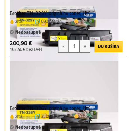
Brother TN-329Y, originálny toner, žltý
žltá
6000 strán
1 bod
Nedostupné
200,98 €
-
+
DO KOŠÍKA
163,40 € bez DPH
Brother TN-326Y, originálny toner, žltý
žltá
3500 strán
1 bod
Nedostupné