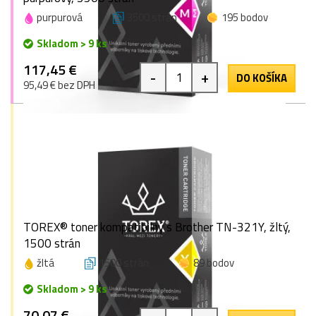
purpurová
3500 strán
195 bodov
Skladom > 9 ks
117,45 €
-
+
DO KOŠÍKA
95,49 € bez DPH
TOREX® toner kompatibilný s Brother TN-321Y, žltý,
1500 strán
žltá
1500 strán
89 bodov
Skladom > 9 ks
70,07 €