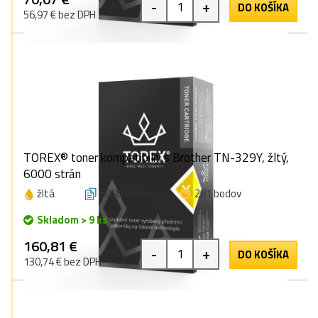
-
+
DO KOŠÍKA
56,97 € bez DPH
TOREX® toner kompatibilní s Brother TN-329Y, žltý,
6000 strán
žltá
6000 strán
281 bodov
Skladom > 9 ks
160,81 €
-
+
DO KOŠÍKA
130,74 € bez DPH