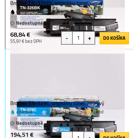
Brother TN-326Bk, originálny toner, čierny
čierna
4000 strán
1 bod
Nedostupné
68,84 €
-
+
DO KOŠÍKA
55,97 € bez DPH
Brother TN-329C, originálny toner, azúrový
azúrová
6000 strán
1 bod
Nedostupné
194,51 €
-
+