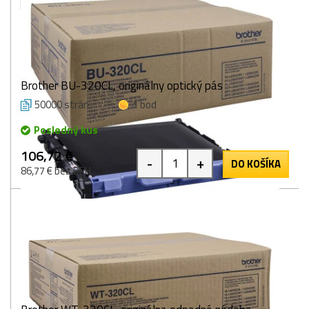
Brother BU-320CL, originálny optický pás
50000 strán
1 bod
Posledný kus
106,72 €
-
+
DO KOŠÍKA
86,77 € bez DPH