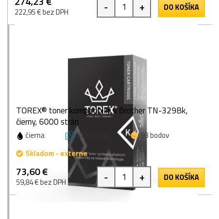
274,23 €
-
+
DO KOŠÍKA
222,95 € bez DPH
TOREX® toner kompatibilní s Brother TN-329Bk,
čierny, 6000 strán
čierna
6000 strán
93 bodov
Skladom - externe
73,60 €
-
+
DO KOŠÍKA
59,84 € bez DPH