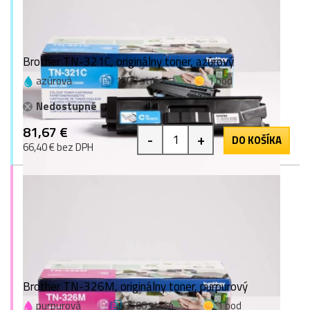
Brother TN-321C, originálny toner, azúrový
azúrová
1500 strán
1 bod
Nedostupné
81,67 €
-
+
DO KOŠÍKA
66,40 € bez DPH
Brother TN-326M, originálny toner, purpurový
purpurová
3500 strán
1 bod