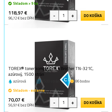
Skladom > 9 ks
118,97 €
-
+
DO KOŠÍKA
96,72 € bez DPH
TOREX® toner kompatibilní s Brother TN-321C,
azúrový, 1500 strán
azúrová
1500 strán
86 bodov
Skladom - externe
70,07 €
-
+
DO KOŠÍKA
56,97 € bez DPH